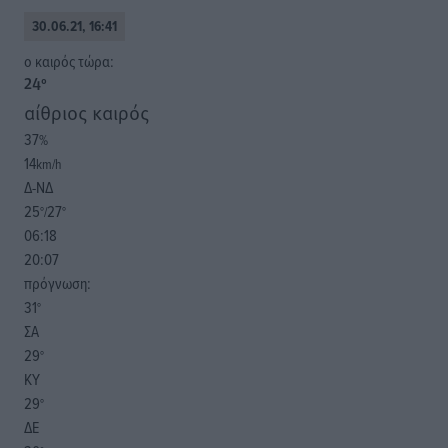
30.06.21, 16:41
o καιρός τώρα:
24
°
αίθριος καιρός
37
%
14
km/h
Δ-ΝΔ
25
27
°/
°
06:18
20:07
πρόγνωση:
31
°
ΣΑ
29
°
ΚΥ
29
°
ΔΕ