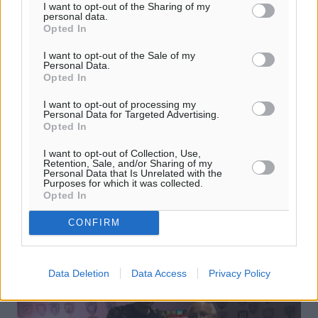
I want to opt-out of the Sharing of my
personal data.
Opted In
I want to opt-out of the Sale of my
Personal Data.
Opted In
Πήρε Λόσε, ανανέωσε με
I want to opt-out of processing my
Παπαθεοδώρου το Βάτι
Personal Data for Targeted Advertising.
Opted In
Με αργά και σταθερά βήματα συνεχίζει να οικοδομεί ο
I want to opt-out of Collection, Use,
Γιάννης Καμπούρης τον Διαγόρα Βατίου της αγωνιστικής
Retention, Sale, and/or Sharing of my
περιόδου 2021-2022. Μετά τις ουκ ολίγες ανανεώσεις
Personal Data that Is Unrelated with the
Purposes for which it was collected.
συνεργασιών και την ...
Opted In
30.06.21, 17:11
CONFIRM
Data Deletion
Data Access
Privacy Policy