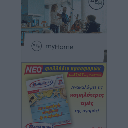
Τοπικές Ειδήσεις
•
πριν 13 ώρες
Αυτοκίνητο μπήκε παράνομα σε μονόδρομο στο
Μαστιχάρι – Αναποδογύρισε όχημα με μητέρα και
5χρονο παιδί
Τοπικές Ειδήσεις
•
πριν 13 ώρες
“Η Ευρώπη αντιμετώπιζε το προσφυγικό σαν ταινία
τρόμου” – Η συγκλονιστική μαρτυρία της Χαρούλας
Γιασιράνη στον RV για τα γεγονότα που οδήγησαν στο
Σύμφωνο της Λέρου
Τοπικές Ειδήσεις
•
πριν 13 ώρες
Συναυλία με τον Γιάννη Κότσιρα στις 21 Αυγούστου
Πολιτιστικά
•
πριν 13 ώρες
Έκτακτη συνεδρίαση της Δημοτικής Επιτροπής Ρόδου
αύριο Παρασκευή 7 Αυγούστου