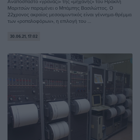
Αναπόσπαστο «γρανάζι» της «μηχανής» του Ηρακλή
Μαριτσών παραμένει ο Μπάμπης Βασιλώττος. Ο
22χρονος ακραίος μεσοαμυντικός είναι γέννημα-θρέμμα
των «ροπαλοφόρων», η επιλογή του ...
30.06.21, 17:02