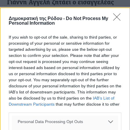
Γιάννη Αγγελή ζητάει ο εισαγγελέας
Εφετών Γιώργος Οικονόμου
Δημοκρατική της Ρόδου -
Do Not Process My
Τον λόγο έχει πλέον το αρμόδιο συμβούλιο. Του Άρη
Personal Information
Σπίνου Να μη γίνει κατηγορία σε βάρος του
αντεισαγγελέα του Αρείου Πάγου Ιωάννη Αγγελή,
If you wish to opt-out of the sale, sharing to third parties, or
βασικού μάρτυρα κατηγορίας στην ...
processing of your personal or sensitive information for
targeted advertising by us, please use the below opt-out
30.06.21, 17:11
section to confirm your selection. Please note that after your
opt-out request is processed you may continue seeing
interest-based ads based on personal information utilized by
us or personal information disclosed to third parties prior to
your opt-out. You may separately opt-out of the further
disclosure of your personal information by third parties on the
IAB’s list of downstream participants. This information may
also be disclosed by us to third parties on the
IAB’s List of
Downstream Participants
that may further disclose it to other
third parties.
Personal Data Processing Opt Outs