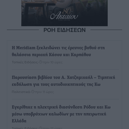
ΡΟΗ ΕΙΔΗΣΕΩΝ
Η Meridiam ξεκλειδώνει τις έρευνες βυθού στη
θαλάσσια περιοχή Κάσου και Καρπάθου
Τοπικές Ειδήσεις
•
πριν 10 ώρες
Παρουσίαση βιβλίου του Α. Χατζημιχαήλ – Τιμητική
εκδήλωση για τους αυτοδιοικητικούς της Κω
Πολιτιστικά
•
πριν 11 ώρες
Εγκρίθηκε η ηλεκτρική διασύνδεση Ρόδου και Κω
μέσω υποβρύχιων καλωδίων με την ηπειρωτική
Ελλάδα
Τοπικές Ειδήσεις
•
πριν 12 ώρες