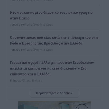
Νέο ανακαινισμένο δημοτικό τουριστικό γραφείο
στην Πάτμο
Τοπικές Ειδήσεις
•
πριν 12 ώρες
Οι συναντήσεις που είχε κατά την επίσκεψη του στη
Ρόδο ο Πρέσβης της Βραζιλίας στην Ελλάδα
Τοπικές Ειδήσεις
•
πριν 13 ώρες
Γερμανική αγορά: Έλλειψη προσιτών ξενοδοχείων
απειλεί τη ζήτηση για πακέτα διακοπών – Στο
επίκεντρο και η Ελλάδα
Ειδήσεις
•
πριν 13 ώρες
Περισσότερες ειδήσεις
Νέο ξενοδοχείο στη Ρόδο για την H Hotels –
Χατζηλαζάρου – Προχωρά καινούργιο ξενοδοχείο
στην Κω