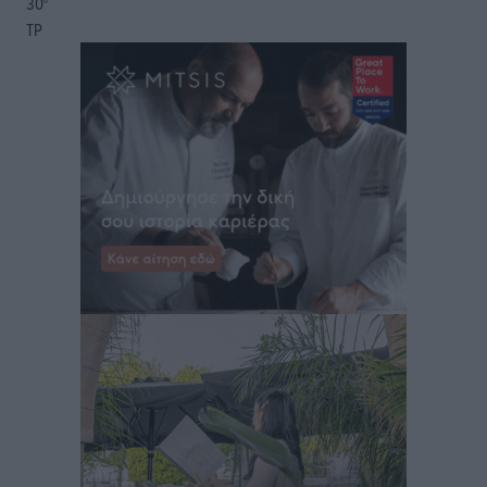
30
°
ΤΡ