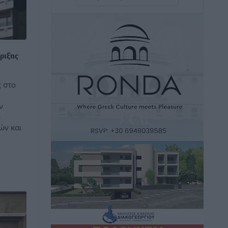
καινούργιο ξενοδοχείο στην Κω
Τοπικές Ειδήσεις
•
πριν 3 ώρες
Αυτοκίνητο μπήκε παράνομα σε
ριξης
μονόδρομο στο Μαστιχάρι –
Αναποδογύρισε όχημα με μητέρα και
 στο
5χρονο παιδί
Τοπικές Ειδήσεις
•
πριν 3 ώρες
ν
ό
“Η Ευρώπη αντιμετώπιζε το
ών και
προσφυγικό σαν ταινία τρόμου” – Η
συγκλονιστική μαρτυρία της Χαρούλας
Γιασιράνη στον RV για τα γεγονότα που
οδήγησαν στο Σύμφωνο της Λέρου
Τοπικές Ειδήσεις
•
πριν 3 ώρες
Συναυλία με τον Γιάννη Κότσιρα στις
21 Αυγούστου