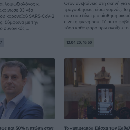
Οταν ανεβαίνεις στη σκηνή για 
αι λοιμωξιολόγος κ.
τραγουδήσεις, είσαι γυμνός. Το
ακοίνωσε 33 νέα
που σου δίνει μια αίσθηση οικει
ου κοροναϊού SARS-CoV-2
είναι η φωνή σου. Γι’ αυτό φοβά
ς. Σύμφωνα με την
τόσο κάθε φορά πριν ανοίξω το .
 συνολικός ...
07
12.04.20, 16:50
σως και 50% η πτώση στον
Το «ψηφιακό» Πάσχα των Καθο