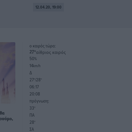
12.04.20, 19:00
o καιρός τώρα:
αίθριος καιρός
27
°
50
%
14
km/h
Δ
27
28
°/
°
06:17
20:08
πρόγνωση:
33
°
 θα
ΠΑ
ουόμο,
28
°
ΣΑ