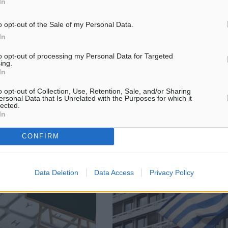
In
o opt-out of the Sale of my Personal Data.
ε τις πανελλήνιες –
Αλλοι δύο νεκροί από κορονοϊό 
In
 λήξει τώρα η χρονιά – Ολα
Ελλάδα – Εφτασαν τα 98 τα θύμ
Πέντε οι νεκροί στη χώρα μας τ
to opt-out of processing my Personal Data for Targeted
ing.
πουργείου είναι, αν δοθεί
Κυριακή 12 Απριλίου Αλλοι δύο
In
φως» από τους ειδικούς, οι
συμπολίτες μας κατέληξαν σε
α πραγµατοποιηθούν µε
νοσοκομείο της Αθήνας «χτυπημ
o opt-out of Collection, Use, Retention, Sale, and/or Sharing
τέρηση Ακόμα και για το
από τον κορονοϊό. Πρόκειται γι
ersonal Data that Is Unrelated with the Purposes for which it
lected.
ην ανοίξουν ...
άνδρες, που ...
In
2
12.04.20, 16:09
CONFIRM
Data Deletion
Data Access
Privacy Policy