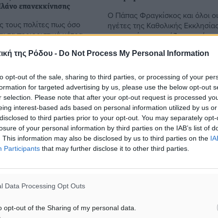
Πλάνο επανεκκίνησης
Ο Πάπας Φραγκίσκος και όλοι ο
 τους πολίτες πως όσο
ηγέτες της Καθολικής Εκκλησία
ι τα περιοριστικά μέτρα
παγκοσμίως ετοιμάζονται σήμερ
υστερήσει και το ξεκίνημα
«σπάσουν» μια παράδοση αιώνω
ική της Ρόδου -
Do Not Process My Personal Information
ς ημέρας, έστειλε ο
απευθυνόμενοι στους πιστούς 
ουρισμού, Χάρης Θεοχάρης
διαδικτύου για ...
to opt-out of the sale, sharing to third parties, or processing of your per
formation for targeted advertising by us, please use the below opt-out s
r selection. Please note that after your opt-out request is processed y
6
12.04.20, 16:24
eing interest-based ads based on personal information utilized by us or
disclosed to third parties prior to your opt-out. You may separately opt-
losure of your personal information by third parties on the IAB’s list of
. This information may also be disclosed by us to third parties on the
IA
Participants
that may further disclose it to other third parties.
l Data Processing Opt Outs
o opt-out of the Sharing of my personal data.