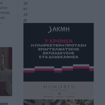
να
29
°
 μόνο
ΚΥ
ότητας
29
°
μαι
ΔΕ
..
λικών