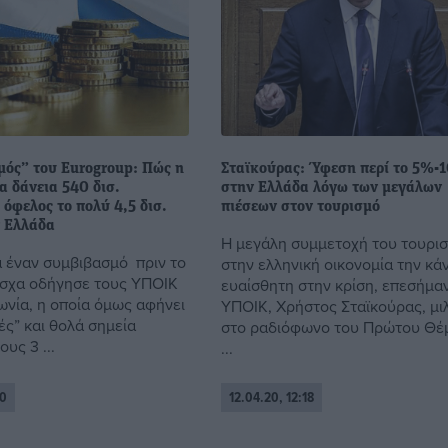
μός” του Eurogroup: Πώς η
Σταϊκούρας: Ύφεση περί το 5%-
α δάνεια 540 δισ.
στην Ελλάδα λόγω των μεγάλων
 όφελος το πολύ 4,5 δισ.
πιέσεων στον τουρισμό
ν Ελλάδα
Η μεγάλη συμμετοχή του τουρι
α έναν συμβιβασμό πριν το
στην ελληνική οικονομία την κάν
σχα οδήγησε τους ΥΠΟΙΚ
ευαίσθητη στην κρίση, επεσήμα
ωνία, η οποία όμως αφήνει
ΥΠΟΙΚ, Χρήστος Σταϊκούρας, μ
ές” και θολά σημεία
στο ραδιόφωνο του Πρώτου Θέ
υς 3 ...
...
20
12.04.20, 12:18