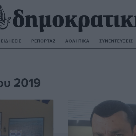
ΕΙΔΉΣΕΙΣ
ΡΕΠΟΡΤΆΖ
ΑΘΛΗΤΙΚΆ
ΣΥΝΕΝΤΕΎΞΕΙΣ
ΝΑΖΉΤΗΣΗ:
ου 2019