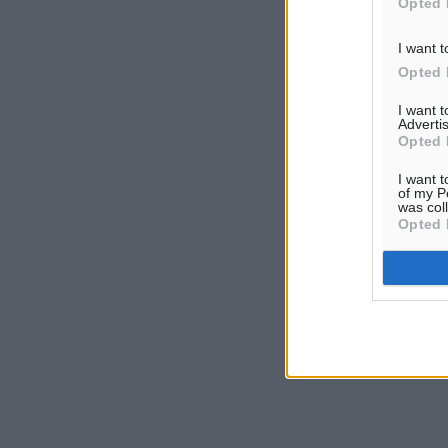
Opted 
I want t
Opted 
I want 
Advertis
Opted 
I want t
of my P
was col
Opted 