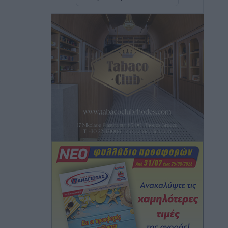
Γ. Χατζημάρκος: “Δύο μεγάλες
δεσμεύσεις Γεωργιάδη” – Κίνητρα για
τους γιατρούς των νησιών και
συνεργασία Ρόδου με το Αττικόν για το
Ακτινοθεραπευτικό
Τοπικές Ειδήσεις
•
πριν 1 ώρα
Σούπερ μάρκετ: Διευρύνεται η εθνική
πρωτοβουλία για τις τιμές – Eρχονται
νέες συμμετοχές εταιρειών
Ειδήσεις
•
πριν 1 ώρα
Συνελήφθησαν έξι άτομα για
ηχορύπανση από καταστήματα στο
Νότιο Αιγαίο
Τοπικές Ειδήσεις
•
πριν 1 ώρα