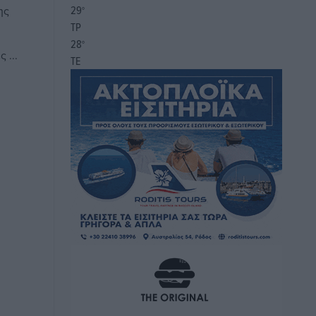
29
ης
°
ΤΡ
28
°
 ...
ΤΕ