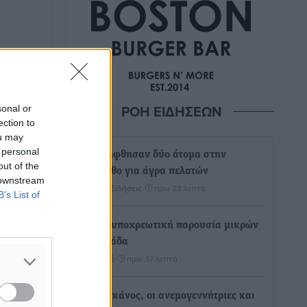
ΡΟΗ ΕΙΔΗΣΕΩΝ
sonal or
ection to
ou may
 personal
Συνελήφθησαν δύο άτομα στην
out of the
Κάρπαθο για άγρα πελατών
 downstream
Τοπικές Ειδήσεις
•
πριν 23 λεπτά
B’s List of
Χωρίς υποχρεωτική παρουσία μικρών
στη 12άδα
Αθλητικά
•
πριν 37 λεπτά
Ο Πελεκάνος, οι ανεμογεννήτριες και