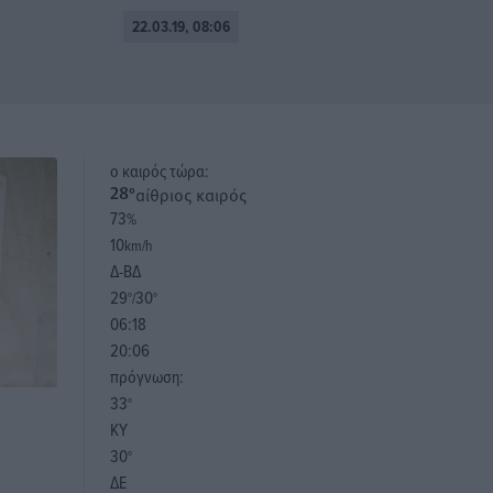
22.03.19, 08:06
o καιρός τώρα:
αίθριος καιρός
28
°
73
%
10
km/h
Δ-ΒΔ
29
30
°/
°
06:18
20:06
πρόγνωση:
33
°
ΚΥ
30
°
ΔΕ