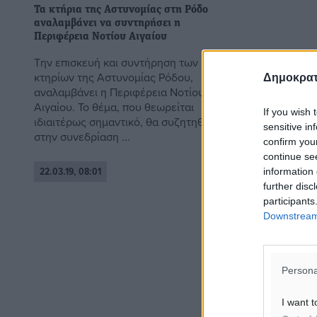
Τα κτήρια της Αστυνομίας στη Ρόδο
αναλαμβάνει να συντηρήσει η
Περιφέρεια Νοτίου Αιγαίου
Την επισκευή και συντήρηση των
κτηρίων της Αστυνομίας Ρόδου,
Δημοκρατ
αναλαμβάνει η Περιφέρεια Νοτίου
Αιγαίου. Το θέμα, που θεωρείται
If you wish 
ιδιαιτέρως σημαντικό, θα συζητηθεί
sensitive in
στην συνεδρίαση ...
confirm you
continue se
22.03.19, 08:01
information 
further disc
participants
Downstream 
Persona
I want t