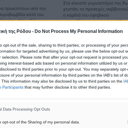
Στο κλειστό γυμναστήριο της Κ
α προκύπτουν από την
χτυπάει το προσεχές σαββατοκ
χειροβομβίδα κατά του
η καρδιά του εφηβικού
ξενείου στην οδό
πρωταθλήματος, αφού εκεί θα
ο Χαλάνδρι Σύμφωνα με
διεξαχθεί το φάιναλ-φορ της φε
ική της Ρόδου -
Do Not Process My Personal Information
 του Open TV, οι δράστες
αγωνιστικής ...
to opt-out of the sale, sharing to third parties, or processing of your per
formation for targeted advertising by us, please use the below opt-out s
r selection. Please note that after your opt-out request is processed y
09
22.03.19, 09:07
eing interest-based ads based on personal information utilized by us or
disclosed to third parties prior to your opt-out. You may separately opt-
losure of your personal information by third parties on the IAB’s list of
. This information may also be disclosed by us to third parties on the
IA
Participants
that may further disclose it to other third parties.
l Data Processing Opt Outs
o opt-out of the Sharing of my personal data.