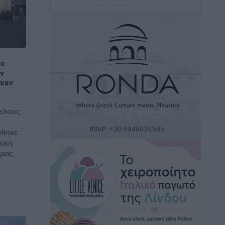
η Ελλάδα
Ειδήσεις
•
πριν 12 ώρες
Νέο ξενοδοχείο στη Ρόδο για την H
Hotels – Χατζηλαζάρου – Προχωρά
σε
καινούργιο ξενοδοχείο στην Κω
ην
Τοπικές Ειδήσεις
•
πριν 12 ώρες
ηκαν
ελούς
Αυτοκίνητο μπήκε παράνομα σε
μονόδρομο στο Μαστιχάρι –
ήθηκε
Αναποδογύρισε όχημα με μητέρα και
τική
5χρονο παιδί
δρας,
Τοπικές Ειδήσεις
•
πριν 12 ώρες
“Η Ευρώπη αντιμετώπιζε το
προσφυγικό σαν ταινία τρόμου” – Η
συγκλονιστική μαρτυρία της Χαρούλας
Γιασιράνη στον RV για τα γεγονότα που