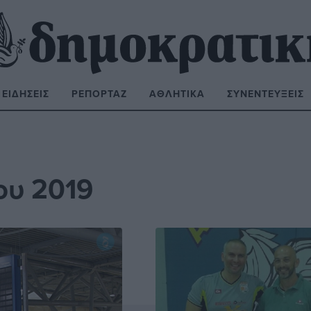
ΕΙΔΉΣΕΙΣ
ΡΕΠΟΡΤΆΖ
ΑΘΛΗΤΙΚΆ
ΣΥΝΕΝΤΕΎΞΕΙΣ
ΝΑΖΉΤΗΣΗ:
ου 2019