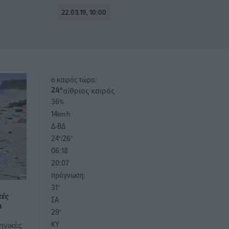
22.03.19, 10:00
o καιρός τώρα:
αίθριος καιρός
24
°
36
%
14
km/h
Δ-ΒΔ
24
26
°/
°
06:18
20:07
πρόγνωση:
31
°
τές
ΣΑ
α
29
°
ΚΥ
ηνικές