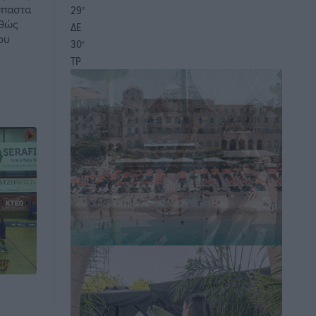
σπαστα
29
°
αθώς
ΔΕ
ου
30
°
ΤΡ