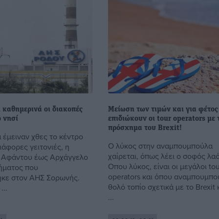
 καθημερινά οι διακοπές
Μείωση των τιμών και για φέτος
 νησί
επιδιώκουν οι tour operators με 
πρόσχημα του Brexit!
 έμειναν χθες το κέντρο
Ο λύκος στην αναμπουμπούλα
ιάφορες γειτονιές, η
χαίρεται, όπως λέει ο σοφός λα
ό Αφάντου έως Αρχάγγελο
Οπου λύκος, είναι οι μεγάλοι to
ήματος που
operators και όπου αναμπουμπο
ηκε στον ΑΗΣ Σορωνής.
θολό τοπίο σχετικά με το Brexit κ
..
...