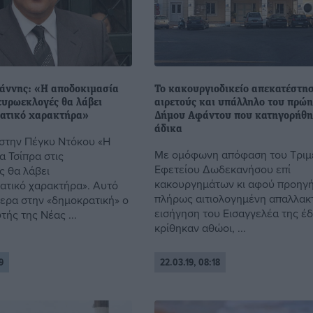
άννης: «Η αποδοκιμασία
Το κακουργιοδικείο απεκατέστη
ευρωεκλογές θα λάβει
αιρετούς και υπάλληλο του πρώ
ατικό χαρακτήρα»
Δήμου Αφάντου που κατηγορήθ
άδικα
στην Πέγκυ Ντόκου «Η
Με ομόφωνη απόφαση του Τριμ
α Τσίπρα στις
Εφετείου Δωδεκανήσου επί
 θα λάβει
κακουργημάτων κι αφού προηγ
τικό χαρακτήρα». Αυτό
πλήρως αιτιολογημένη απαλλακ
ερα στην «δημοκρατική» ο
εισήγηση του Εισαγγελέα της έ
ής της Νέας ...
κρίθηκαν αθώοι, ...
9
22.03.19, 08:18