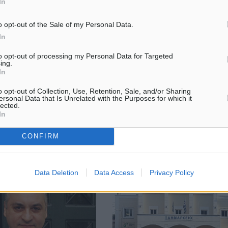
In
o opt-out of the Sale of my Personal Data.
ο μήνυμα του Δ Γάκη στον
Λειψοί: Οι Ολλανδοί ανακαλύπτο
 Γιάννη Αργυρίου
παράδεισο των δραστηριοτήτων 
In
γιότινγκ
αρητήρια στο νέο
to opt-out of processing my Personal Data for Targeted
Σε «άνοιγμα» στην αγορά της
ing.
υ Λιμενικού Σώματος –
In
Ολλανδίας για πρώτη φορά, στο
κτοφυλακής, αντιναύαρχο
Δήμος Λειψών με μία σειρά
ρίου. Ο συμπατριώτης μας
o opt-out of Collection, Use, Retention, Sale, and/or Sharing
οργανωμένων δράσεων και
ρίου έχει επιδείξει υψηλό
ersonal Data that Is Unrelated with the Purposes for which it
πρωτοβουλιών σε συνεργασία μ
lected.
In
δραστήριο Γραφείο ΕΟΤ Κάτω ..
CONFIRM
50
22.03.19, 08:47
Data Deletion
Data Access
Privacy Policy