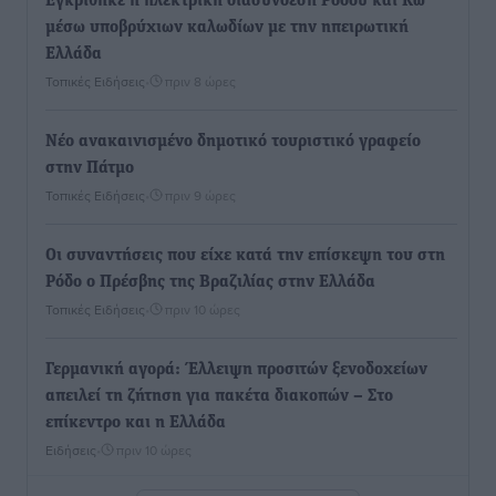
Εγκρίθηκε η ηλεκτρική διασύνδεση Ρόδου και Κω
μέσω υποβρύχιων καλωδίων με την ηπειρωτική
Ελλάδα
Τοπικές Ειδήσεις
•
πριν 8 ώρες
Νέο ανακαινισμένο δημοτικό τουριστικό γραφείο
στην Πάτμο
Τοπικές Ειδήσεις
•
πριν 9 ώρες
Οι συναντήσεις που είχε κατά την επίσκεψη του στη
Ρόδο ο Πρέσβης της Βραζιλίας στην Ελλάδα
Τοπικές Ειδήσεις
•
πριν 10 ώρες
Γερμανική αγορά: Έλλειψη προσιτών ξενοδοχείων
απειλεί τη ζήτηση για πακέτα διακοπών – Στο
επίκεντρο και η Ελλάδα
Ειδήσεις
•
πριν 10 ώρες