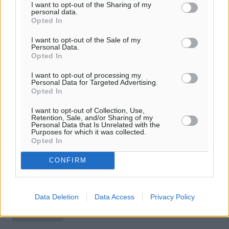
I want to opt-out of the Sharing of my
personal data.
Opted In
I want to opt-out of the Sale of my
Personal Data.
Opted In
I want to opt-out of processing my
Personal Data for Targeted Advertising.
Opted In
I want to opt-out of Collection, Use,
Retention, Sale, and/or Sharing of my
Ποιοι μοιράζονται το πορτοφόλι του
Personal Data that Is Unrelated with the
Purposes for which it was collected.
καταναλωτή
Opted In
Της Αλεξάνδρας Γκίτση Πιστοί, στα παραδοσιακά δίκτυα,
CONFIRM
όπως είναι τα αρτοποιεία, τα μικρά σημεία λιανικής και
τα περίπτερα, παραμένουν οι Έλληνες καταναλωτές,
μερίδα των οποίων ...
Data Deletion
Data Access
Privacy Policy
24.06.17, 14:26