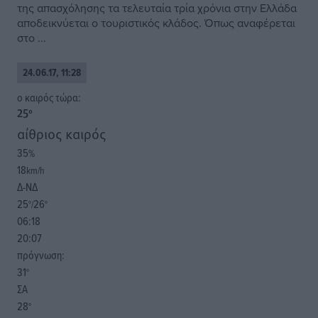
της απασχόλησης τα τελευταία τρία χρόνια στην Ελλάδα
αποδεικνύεται ο τουριστικός κλάδος. Όπως αναφέρεται
στο ...
24.06.17, 11:28
o καιρός τώρα:
25
°
αίθριος καιρός
35
%
18
km/h
Δ-ΝΔ
25
26
°/
°
06:18
20:07
πρόγνωση:
31
°
ΣΑ
28
°