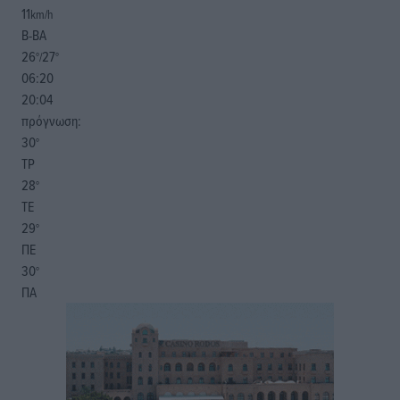
11
km/h
Β-ΒΑ
26
27
°/
°
06:20
20:04
πρόγνωση:
30
°
ΤΡ
28
°
ΤΕ
29
°
ΠΕ
30
°
ΠΑ