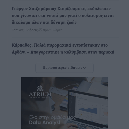
Γιώργος Χατζημάρκος: Στηρίζουμε τις εκδηλώσεις
που γίνονται στα νησιά μας γιατί ο πολιτισμός είναι
δικαίωμα όλων και δύναμη ζωής
Τοπικές Ειδήσεις
•
πριν 15 ώρες
Κάρπαθος: Παλιά πυρομαχικά εντοπίστηκαν στο
Αρδάνι – Απαγορεύτηκε η κολύμβηση στην περιοχή
Τοπικές Ειδήσεις
•
πριν 15 ώρες
Περισσότερες ειδήσεις
Τουρνάς για φωτιές: «Κανένα περιθώριο
εφησυχασμού» – Σε πλήρη ετοιμότητα ο μηχανισμός
Ειδήσεις
•
πριν 16 ώρες
Καιρός: Επιμένουν οι υψηλές θερμοκρασίες – Ισχυρά
μελτέμια έως 9 μποφόρ, σε «Red Code» 6 περιοχές
Τοπικές Ειδήσεις
•
πριν 17 ώρες