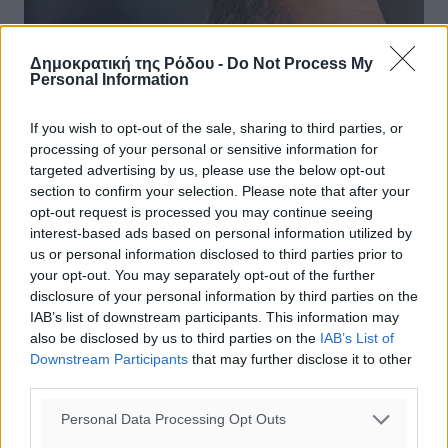
Δημοκρατική της Ρόδου -
Do Not Process My
Personal Information
If you wish to opt-out of the sale, sharing to third parties, or
processing of your personal or sensitive information for
targeted advertising by us, please use the below opt-out
section to confirm your selection. Please note that after your
opt-out request is processed you may continue seeing
interest-based ads based on personal information utilized by
us or personal information disclosed to third parties prior to
your opt-out. You may separately opt-out of the further
Wikileaks: Πετρέλαιο από το ISIS
disclosure of your personal information by third parties on the
αγόραζε ο γαμπρός του Ερντογάν
IAB’s list of downstream participants. This information may
also be disclosed by us to third parties on the
IAB’s List of
Διασυνδέσεις του γαμπρού του Ερντογάν με την
Downstream Participants
that may further disclose it to other
εταιρεία Powertrans, η οποία εμπλέκεται σε υποθέσεις
third parties.
εισαγωγής πετραλαίου από το ISIS αλλά και
οργανωμένες προσπάθειες ...
Personal Data Processing Opt Outs