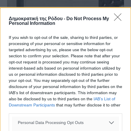
Δημοκρατική της Ρόδου -
Do Not Process My
Personal Information
Απόφαση-σταθμός για τα
If you wish to opt-out of the sale, sharing to third parties, or
δυστυχήματα που ευθύνεται το
processing of your personal or sensitive information for
Δημόσιο
targeted advertising by us, please use the below opt-out
section to confirm your selection. Please note that after your
Με καταβολή μεγάλων αποζημιώσεων απειλείται το
opt-out request is processed you may continue seeing
Δημόσιο σε κάθε τραγικό περιστατικό όπου έχασαν
interest-based ads based on personal information utilized by
άνθρωποι τη ζωή τους ή τραυματίστηκαν βαριά και
us or personal information disclosed to third parties prior to
υπάρχει ευθύνη κρατικών οργάνων, ...
your opt-out. You may separately opt-out of the further
disclosure of your personal information by third parties on the
IAB’s list of downstream participants. This information may
12.10.14, 11:38
also be disclosed by us to third parties on the
IAB’s List of
Downstream Participants
that may further disclose it to other
third parties.
Personal Data Processing Opt Outs