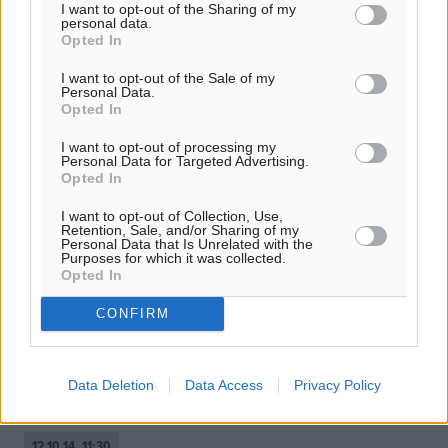
I want to opt-out of the Sharing of my
personal data.
Opted In
I want to opt-out of the Sale of my
Personal Data.
Opted In
I want to opt-out of processing my
Personal Data for Targeted Advertising.
Opted In
I want to opt-out of Collection, Use,
Retention, Sale, and/or Sharing of my
Personal Data that Is Unrelated with the
Purposes for which it was collected.
«Θρίλερ» με τα ακίνητα της
Opted In
Περιφέρειας Νοτίου Αιγαίου
CONFIRM
-Σε ακίνητο του Ελληνικού Δημοσίου υπάρχει ανύπαρκτο
κτηματολογικά κτήριο στο οποίο στεγάζονται υπηρεσίες
του Υπουργείου Οικονομικών, της Περιφέρειας Νοτίου
Data Deletion
Data Access
Privacy Policy
Αιγαίου, της ...
12.10.14, 11:30