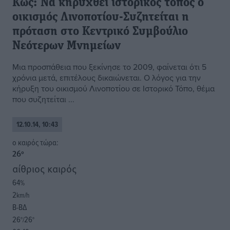
Κως: Nα κηρυχθεί ιστορικός τόπος ο
οικισμός Λινοποτίου-Συζητείται η
πρόταση στο Κεντρικό Συμβούλιο
Νεότερων Μνημείων
Μια προσπάθεια που ξεκίνησε το 2009, φαίνεται ότι 5
χρόνια μετά, επιτέλους δικαιώνεται. Ο λόγος για την
κήρυξη του οικισμού Λινοποτίου σε Ιστορικό Τόπο, θέμα
που συζητείται ...
12.10.14, 10:43
o καιρός τώρα:
26
°
αίθριος καιρός
64
%
2
km/h
Β-ΒΔ
26
26
°/
°