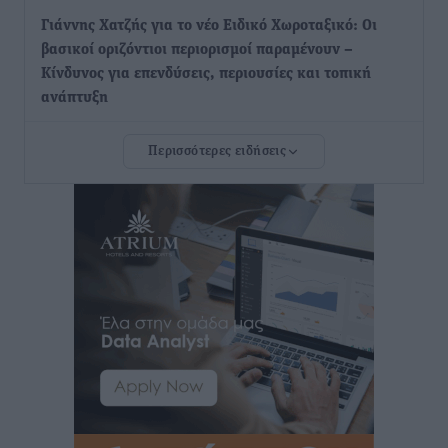
Γιάννης Χατζής για το νέο Ειδικό Χωροταξικό: Οι
βασικοί οριζόντιοι περιορισμοί παραμένουν –
Κίνδυνος για επενδύσεις, περιουσίες και τοπική
ανάπτυξη
Τοπικές Ειδήσεις
•
πριν 8 ώρες
Περισσότερες ειδήσεις
Ευ. Τουρνάς: Απέναντι σε ακραία καιρικά φαινόμενα
δεν υπάρχουν περιθώρια εφησυχασμού
Ειδήσεις
•
πριν 8 ώρες
Στον Άγιο Νικόλαο Χάλκης ανοίγει ξανά το
ανανεωμένο εκκλησιαστικό μουσείο από τη Λέσχη
Lions Χάλκης
Τοπικές Ειδήσεις
•
πριν 8 ώρες
Ρόδος: «Βουλιάζει» από τουρίστες – Πάνω από 1 εκατ.
επιβάτες και 55 κρουαζιερόπλοια