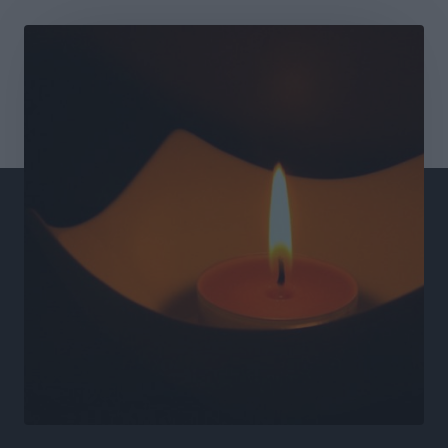
τις δομές, δεν τις αποδυναμώνουμε»
Συνεντεύξεις
•
πριν 22 ώρες
Ιδρυμα Ωνάση: Το όραμα πίσω από τα δύο νέα
σχολεία της Ρόδου
Συνεντεύξεις
•
πριν 22 ώρες
Μιχάλης Χουρδάκης: «Η χώρα χρειάζεται μια
αξιόπιστη εναλλακτική κυβερνητική πρόταση»
Συνεντεύξεις
•
πριν 22 ώρες
Σεβ. Μητροπολίτης Ρόδου κ. Κύριλλος: «Ο Αύγουστος
είναι ο μήνας της Παναγίας και η Θεία Λειτουργία η
καρδιά της ζωής της Εκκλησίας»
Συνεντεύξεις
•
πριν 22 ώρες
Πρέσβης της Βραζιλίας: «Η Ελλάδα και η Βραζιλία