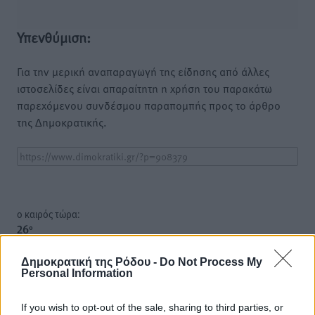
Υπενθύμιση:
Για την μερική αναπαραγωγή της είδησης από άλλες
ιστοσελίδες είναι απαραίτητη η χρήση του παρακάτω
παρεχόμενου συνδέσμου παραπομπής προς το άρθρο
της Δημοκρατικής.
o καιρός τώρα:
26
°
αίθριος καιρός
Δημοκρατική της Ρόδου -
Do Not Process My
50
%
Personal Information
14
km/h
Β-ΒΑ
If you wish to opt-out of the sale, sharing to third parties, or