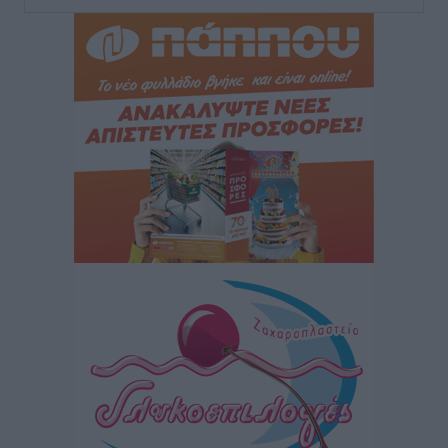
Τουρνάς για φωτιές: «Κανένα περιθώριο
εφησυχασμού» – Σε πλήρη ετοιμότητα ο μηχανισμός
Ειδήσεις
•
πριν 19 ώρες
Καιρός: Επιμένουν οι υψηλές θερμοκρασίες – Ισχυρά
μελτέμια έως 9 μποφόρ, σε «Red Code» 6 περιοχές
Τοπικές Ειδήσεις
•
πριν 20 ώρες
Τα φοιτητικά ενοίκια «τινάζουν στον αέρα» τους
οικογενειακούς προϋπολογισμούς
Ειδήσεις
•
πριν 20 ώρες
Δύο νέοι ξενώνες παραδόθηκαν στις Ένοπλες
Δυνάμεις στη νήσο Ρω
Τοπικές Ειδήσεις
•
πριν 20 ώρες
Συνεχίζεται η έξοδος του Αυγούστου – Πάνω από
34.000 αναχωρούν σήμερα μόνο από τον Πειραιά