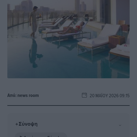
Από:
news room
20 ΜΑΪ́ΟΥ 2026 09:15
Σύνοψη
⌄
✦