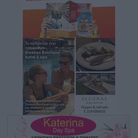
Τοπικές Ειδήσεις
•
πριν 8 ώρες
Τα φοιτητικά ενοίκια «τινάζουν στον αέρα» τους
οικογενειακούς προϋπολογισμούς
Ειδήσεις
•
πριν 9 ώρες
Δύο νέοι ξενώνες παραδόθηκαν στις Ένοπλες
Δυνάμεις στη νήσο Ρω
Τοπικές Ειδήσεις
•
πριν 9 ώρες
Συνεχίζεται η έξοδος του Αυγούστου – Πάνω από
34.000 αναχωρούν σήμερα μόνο από τον Πειραιά
Ειδήσεις
•
πριν 9 ώρες
Μόνιμες θέσεις στους παιδικούς σταθμούς: Οι
προϋποθέσεις, η 24μηνη εμπειρία και οι προθεσμίες
για τους δήμους