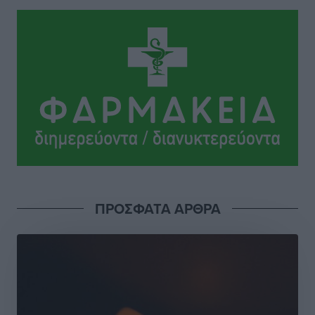
Ειδήσεις
•
πριν 10 ώρες
Οδηγός στη Ρόδο τράκαρε σταθμευμένο αυτοκίνητο,
παρέσυρε 72χρονο και διέφυγε
Τοπικές Ειδήσεις
•
πριν 10 ώρες
Το νέο Ειδικό Χωροταξικό για τον Τουρισμό
ξανασχεδιάζει τον επενδυτικό χάρτη της Ρόδου
Τοπικές Ειδήσεις
•
πριν 11 ώρες
Γιάννης Βασιλάκης: «Η Πρωτοβάθμια Φροντίδα
ΠΡΟΣΦΑΤΑ ΑΡΘΡΑ
Υγείας πρέπει να φτάνει σε κάθε γωνιά – Ενισχύουμε
τις δομές, δεν τις αποδυναμώνουμε»
Συνεντεύξεις
•
πριν 11 ώρες
Ιδρυμα Ωνάση: Το όραμα πίσω από τα δύο νέα
σχολεία της Ρόδου