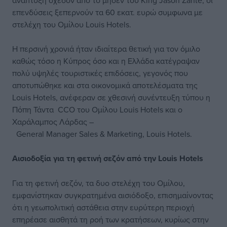
ανάπτυξη σχεδόν από το μηδέν του King Jason Zante, οι
επενδύσεις ξεπερνούν τα 60 εκατ. ευρώ συμφωνα με
στελέχη του Ομίλου Louis Hotels.
Η περσινή χρονιά ήταν ιδιαίτερα θετική για τον όμιλο
καθώς τόσο η Κύπρος όσο και η Ελλάδα κατέγραψαν
πολύ υψηλές τουριστικές επιδόσεις, γεγονός που
αποτυπώθηκε και στα οικονομικά αποτελέσματα της
Louis Hotels, ανέφεραν σε χθεσινή συνέντευξη τύπου η
Πόπη Τάντα CCO του Ομίλου Louis Hotels και ο
Χαράλαμπος Λάρδας –
General Manager Sales & Marketing, Louis Hotels.
Αισιοδοξία για τη φετινή σεζόν από την Louis Hotels
Για τη φετινή σεζόν, τα δυο στελέχη του Ομίλου,
εμφανίστηκαν συγκρατημένα αισιόδοξο, επισημαίνοντας
ότι η γεωπολιτική αστάθεια στην ευρύτερη περιοχή
επηρέασε αισθητά τη ροή των κρατήσεων, κυρίως στην