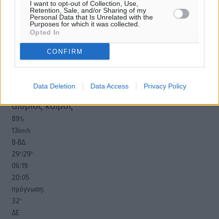
παρεχόμενου συνδέσμου παραπομπής προς το άρθρο
I want to opt-out of Collection, Use,
Retention, Sale, and/or Sharing of my
της Δημοκρατικής.
Personal Data that Is Unrelated with the
Purposes for which it was collected.
Opted In
CONFIRM
o καιρός τώρα:
Data Deletion
Data Access
Privacy Policy
31
°
αίθριος καιρός
89
%
13
km/h
Β-ΒΔ
29
29
°/
°
06:19
20:05
πρόγνωση:
32
°
ΔΕ