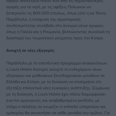
Ισραήλ αποτελούν πλέον δύο από τις σημαντικότερες
αγορές για το νησί, με τις αφίξεις Πολωνών να
ξεπερνούν τις 600.000 ετησίως, όπως είπε η κα Τάντα.
Παράλληλα, η ενίσχυση της αεροπορικής
συνδεσιμότητας συνέβαλε στο άνοιγμα νέων αγορών,
όπως η Γαλλία και η Ρουμανία, βελτιώνοντας συνολικά τη
διασπορά του τουριστικού ρεύματος προς την Κύπρο.
Ανοιχτή σε νέες εξαγορές
Παράλληλα με το επενδυτικό πρόγραμμα ανακαινίσεων,
η Louis Hotels διατηρεί ανοιχτό το ενδεχόμενο νέων
εξαγορών και μισθώσεων ξενοδοχειακών μονάδων σε
Ελλάδα και Κύπρο, με τη διοίκηση να επισημαίνει ότι
εξετάζει επιλεκτικά νέες ευκαιρίες ανάπτυξης. Σύμφωνα
με τη διοίκηση, η Louis Hotels έχει πλέον διαμορφώσει
ένα πιο ομοιογενές και αναβαθμισμένο portfolio, με
στόχο ο πελάτης να γνωρίζει τι επίπεδο υπηρεσιών και
εμπειρίας θα συναντήσει σε κάθε μονάδα του ομίλου. Για