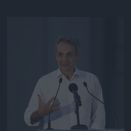
Συνεντεύξεις
•
πριν 11 ώρες
Η υπογεννητικότητα βάζει λουκέτο σε 11 σχολεία
Πρωτοβάθμιας στα Δωδεκάνησα
Ρεπορτάζ
•
πριν 11 ώρες
Κ. Σπανός: Παρά την αυξημένη τουριστική κίνηση, η
αγορά της Ρόδου κινείται κάτω από τις προσδοκίες
Ρεπορτάζ
•
πριν 11 ώρες
Ο λαγοκέφαλος βρήκε επιτέλους τιμή, μένει να βρεθεί
και σχέδιο
Δημο-Κρίσεις
•
πριν 11 ώρες
Το ΠΑΣΟΚ στα Δωδεκάνησα ψάχνει έξι και του
περισσεύουν 14
Δημο-Κρίσεις
•
πριν 11 ώρες