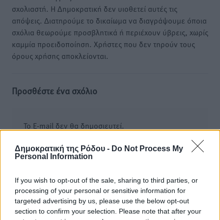
σχολιαστή. Η Δημοκρατική δεν υιοθετεί αυτές τις
απόψεις. Διατηρούμε το δικαίωμα να διαγράψουμε όποια
σχόλια θεωρούμε προσβλητικά ή περιέχουν ύβρεις, χωρίς
καμμία προειδοποίηση. Χρήστες που δεν τηρούν τους
όρους χρήσης αποκλείονται.
Προσθέστε ένα σχόλιο
Το E-mail δεν θα δημοσιευτεί.
Πρέπει να συμπληρωθούν όλα τα πεδία για την
υποβολή του σχολίου.
Δημοκρατική της Ρόδου -
Do Not Process My
Personal Information
Όνοματεπώνυμο
Email
If you wish to opt-out of the sale, sharing to third parties, or
processing of your personal or sensitive information for
targeted advertising by us, please use the below opt-out
section to confirm your selection. Please note that after your
Φύλαξε τα στοιχεία μου για την επόμενη φορά.