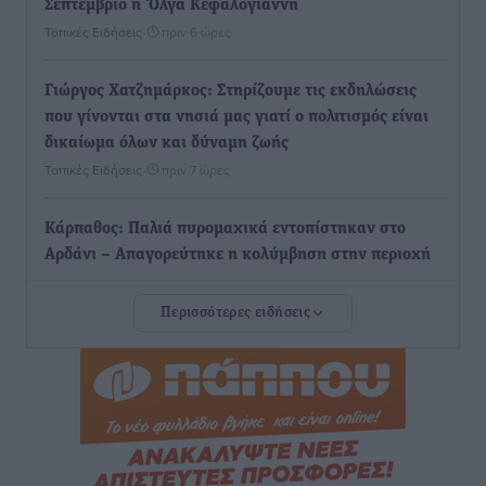
Σεπτέμβριο η Όλγα Κεφαλογιάννη
Τοπικές Ειδήσεις
•
πριν 6 ώρες
Γιώργος Χατζημάρκος: Στηρίζουμε τις εκδηλώσεις
που γίνονται στα νησιά μας γιατί ο πολιτισμός είναι
δικαίωμα όλων και δύναμη ζωής
Τοπικές Ειδήσεις
•
πριν 7 ώρες
Κάρπαθος: Παλιά πυρομαχικά εντοπίστηκαν στο
Αρδάνι – Απαγορεύτηκε η κολύμβηση στην περιοχή
Τοπικές Ειδήσεις
•
πριν 7 ώρες
Περισσότερες ειδήσεις
Τουρνάς για φωτιές: «Κανένα περιθώριο
εφησυχασμού» – Σε πλήρη ετοιμότητα ο μηχανισμός
Ειδήσεις
•
πριν 8 ώρες
Καιρός: Επιμένουν οι υψηλές θερμοκρασίες – Ισχυρά
μελτέμια έως 9 μποφόρ, σε «Red Code» 6 περιοχές