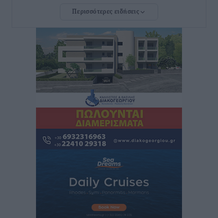
Ρόδου και αντιμετώπιση των ελλείψεων προσωπικού
Περισσότερες ειδήσεις
ανακοίνωσε ο Άδωνις Γεωργιάδης
Τοπικές Ειδήσεις
•
πριν 9 ώρες
Iατρικός Σύλλογος Ροδου προς Α. Γεωργιάδη:
Στρατηγικές Προτάσεις για την Ενίσχυση της
Δημόσιας Υγείας στη Νησιωτική Ελλάδα και στα
Νοσοκομεία της Γ΄ Ζώνης
Τοπικές Ειδήσεις
•
πριν 10 ώρες
Πάνθηρες: Ξεκίνησαν αισιόδοξοι για την παρθενική
“πτήση” τους
Αθλητικά
•
πριν 10 ώρες
Άρης Αρχαγγέλου: Στο πλευρό του άτυχου Ιάκωβου
Θωμά
Αθλητικά
•
πριν 10 ώρες