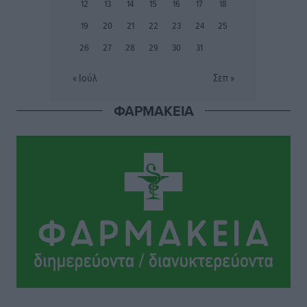
12
13
14
15
16
17
18
Συνελήφθη 37χρονη στη Ρόδο γιατί είχε αφήσει τα
19
20
21
22
23
24
25
τρία ανήλικα παιδιά της χωρίς επιτήρηση
26
27
28
29
30
31
Τοπικές Ειδήσεις
•
πριν 12 ώρες
« Ιούλ
Σεπ »
Σταυρός Καλυθιών: Απέκτησε την Φωτεινή Πιζάνια
ΦΑΡΜΑΚΕΙΑ
Αθλητικά
•
πριν 13 ώρες
Το Yucatan Show έρχεται στη Ρόδο με τον Frankie
Lluc
Πολιτιστικά
•
πριν 13 ώρες
Σι Τζέι Χάρις: «Να πανηγυρίσουμε πολλές νίκες μαζί»
Αθλητικά
•
πριν 13 ώρες
Ροδήλιος: Ο απολογισμός από το Πανελλήνιο
Πρωτάθλημα Πίστας
Αθλητικά
•
πριν 13 ώρες