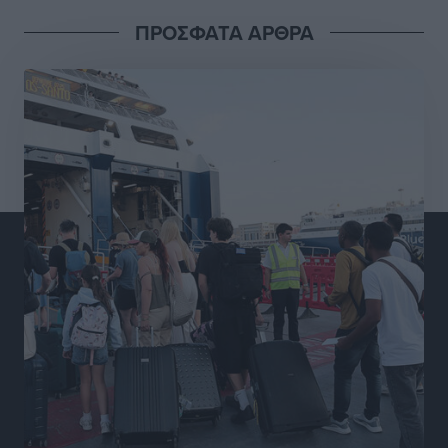
ΠΡΟΣΦΑΤΑ ΑΡΘΡΑ
Διαγόρας: Μετεγγραφικό ντεμαράζ
Αθλητικά
•
πριν 13 ώρες
Γ.Σ. Διαγόρας: Εντατική προετοιμασία και επιστροφή
Ρίζου στις Ακαδημίες
Αθλητικά
•
πριν 13 ώρες
Εθνική Ανδρών: Ραντεβού στο Telekom Center Athens
Αθλητικά
•
πριν 13 ώρες
ΕΠΟ: Απέσυρε τη στήριξή της στην υποψηφιότητα
του Ινφαντίνο
Αθλητικά
•
πριν 14 ώρες
Φοίβος Κω: Το «ευχαριστώ» για το 9ο Kos 3X3
Basketball Festival