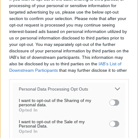
14
km/h
processing of your personal or sensitive information for
ΝΔ
targeted advertising by us, please use the below opt-out
24
25
°/
°
section to confirm your selection. Please note that after your
06:18
opt-out request is processed you may continue seeing
20:06
interest-based ads based on personal information utilized by
πρόγνωση:
us or personal information disclosed to third parties prior to
31
your opt-out. You may separately opt-out of the further
°
disclosure of your personal information by third parties on the
ΚΥ
IAB’s list of downstream participants. This information may
29
°
also be disclosed by us to third parties on the
IAB’s List of
ΔΕ
Downstream Participants
that may further disclose it to other
29
°
third parties.
ΤΡ
28
Personal Data Processing Opt Outs
°
ΤΕ
I want to opt-out of the Sharing of my
personal data.
Opted In
I want to opt-out of the Sale of my
Personal Data.
Opted In