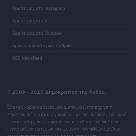
Βρείτε μας στο Instagram
Γονικές παροχές: Οι παγίδες στις μεταφορές
Βρείτε μας στο X
χρημάτων που μπορεί να κοστίσουν σε φόρο
Ειδήσεις
•
πριν 17 ώρες
Βρείτε μας στο Youtube
Αρχείο παλαιότερων άρθρων
Η επόμενη παγκόσμια δύναμη στα υδροπλάνα μπορεί
να είναι η Ελλάδα
RSS Newsfeed
Ειδήσεις
•
πριν 17 ώρες
Στη Σύμη η Φαίη Σκορδά επισκέφθηκε την Ιερά Μονή
του Πανορμίτη
©
2009 - 2026 Δημοκρατική της Ρόδου.
Τοπικές Ειδήσεις
•
πριν 17 ώρες
Όλα τα δικαιώματα δεσμευμένα. Απαγορεύεται η χρήση ή
Σερβία: Ανακάμπτουν οι τουριστικές ροές προς την
επανεκπομπή του ή η αντιγραφή του, σε οποιοδήποτε μέσο, μετά
Ελλάδα
ή άνευ επεξεργασίας, χωρίς άδεια του εκδότη. Το σύνολο του
Ειδήσεις
•
πριν 18 ώρες
περιεχομένου και των υπηρεσιών του dimokratiki.gr διατίθεται
στους επισκέπτες αυστηρά για προσωπική χρήση.