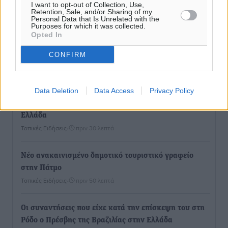
Ροή ειδήσεων
I want to opt-out of Collection, Use,
Retention, Sale, and/or Sharing of my
Personal Data that Is Unrelated with the
Purposes for which it was collected.
Opted In
Παρουσίαση βιβλίου του Α. Χατζημιχαήλ – Τιμητική
εκδήλωση για τους αυτοδιοικητικούς της Κω
CONFIRM
Πολιτιστικά
•
πριν 5 λεπτά
Data Deletion
Data Access
Privacy Policy
Εγκρίθηκε η ηλεκτρική διασύνδεση Ρόδου και Κω
μέσω υποβρύχιων καλωδίων με την ηπειρωτική
Ελλάδα
Τοπικές Ειδήσεις
•
πριν 30 λεπτά
Νέο ανακαινισμένο δημοτικό τουριστικό γραφείο
στην Πάτμο
Τοπικές Ειδήσεις
•
πριν 50 λεπτά
Οι συναντήσεις που είχε κατά την επίσκεψη του στη
Ρόδο ο Πρέσβης της Βραζιλίας στην Ελλάδα