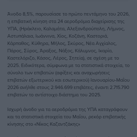
Άνοδο 8,5%, παρουσίασε το πρώτο πεντάμηνο του 2026,
η επιβατική κίνηση στα 24 αεροδρόμια διαχείρισης της
ΥΠΑ, (Ηράκλειο, Καλαμάτα, Αλεξανδρούπολη, Λήμνος,
Αστυπάλαια, Ιωάννινα, Χίος, Κοζάνη, Καστοριά,
Κάρπαθος, Κύθηρα, Μήλος, Σκύρος, Νέα Αγχίαλος,
Πάρος, Σύρος, Άραξος, Νάξος, Κάλυμνος, Ικαρία,
Καστελόριζο, Κάσος, Λέρος, Σητεία), σε σχέση με το
2025. Ειδικότερα, σύμφωνα με τα στατιστικά στοιχεία, το
σύνολο των επιβατών (αφίξεις και αναχωρήσεις
επιβατών εξωτερικού και εσωτερικού) Ιανουαρίου-Μαΐου
2026 ανήλθε στους 2.946.699 επιβάτες, έναντι 2.715.790
επιβατών το αντίστοιχο διάστημα του 2025.
Iσχυρή άνοδο για τα αεροδρόμια της ΥΠΑ καταγράφουν
και τα στατιστικά στοιχεία του Μαΐου, ρεκόρ επιβατικής
κίνησης στο «Νίκος Καζαντζάκης»