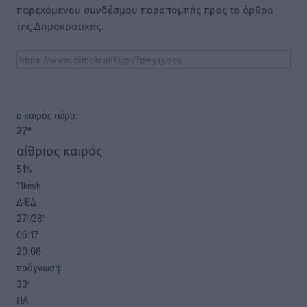
παρεχόμενου συνδέσμου παραπομπής προς το άρθρο
της Δημοκρατικής.
o καιρός τώρα:
27
°
αίθριος καιρός
51
%
11
km/h
Δ-ΒΔ
27
28
°/
°
06:17
20:08
πρόγνωση:
33
°
ΠΑ