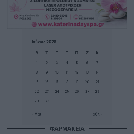
ατομικό για δύο
Αθλητικά
•
πριν 3 ώρες
Φοίβος: Εν αναμονή του Νίκου Λαζίδη
Αθλητικά
•
πριν 3 ώρες
Ιούνιος 2026
Ιάλυσος Β’: Νωρίς νωρίς μπήκαν στα βάσανα της
Δ
Τ
Τ
Π
Π
Σ
Κ
προετοιμασίας
1
2
3
4
5
6
7
Αθλητικά
•
πριν 3 ώρες
8
9
10
11
12
13
14
Εθνικός Αρχίπολης: Μεγάλο βήμα προόδου η ίδρυση
15
16
17
18
19
20
21
Ακαδημίας
22
23
24
25
26
27
28
Αθλητικά
•
πριν 3 ώρες
29
30
Ιππότες: Με το βλέμμα στραμμένο στο μέλλον
« Μάι
Ιούλ »
Αθλητικά
•
πριν 3 ώρες
ΦΑΡΜΑΚΕΙΑ