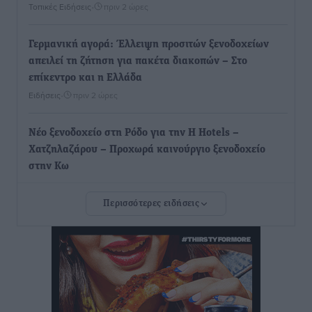
Τοπικές Ειδήσεις
•
πριν 2 ώρες
Γερμανική αγορά: Έλλειψη προσιτών ξενοδοχείων
απειλεί τη ζήτηση για πακέτα διακοπών – Στο
επίκεντρο και η Ελλάδα
Ειδήσεις
•
πριν 2 ώρες
Νέο ξενοδοχείο στη Ρόδο για την H Hotels –
Χατζηλαζάρου – Προχωρά καινούργιο ξενοδοχείο
στην Κω
Τοπικές Ειδήσεις
•
πριν 2 ώρες
Περισσότερες ειδήσεις
Αυτοκίνητο μπήκε παράνομα σε μονόδρομο στο
Μαστιχάρι – Αναποδογύρισε όχημα με μητέρα και
5χρονο παιδί
Τοπικές Ειδήσεις
•
πριν 2 ώρες
“Η Ευρώπη αντιμετώπιζε το προσφυγικό σαν ταινία