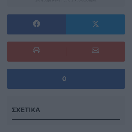
Στο Google News πατήστε ★ Ακολουθήστε
0
ΣΧΕΤΙΚΆ