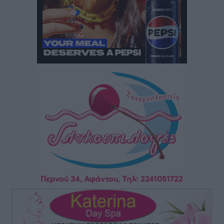
τρόμου” – Η συγκλονιστική μαρτυρία της Χαρούλας
Γιασιράνη στον RV για τα γεγονότα που οδήγησαν στο
Σύμφωνο της Λέρου
Τοπικές Ειδήσεις
•
πριν 2 ώρες
Συναυλία με τον Γιάννη Κότσιρα στις 21 Αυγούστου
Πολιτιστικά
•
πριν 2 ώρες
Έκτακτη συνεδρίαση της Δημοτικής Επιτροπής Ρόδου
αύριο Παρασκευή 7 Αυγούστου
Τοπικές Ειδήσεις
•
πριν 2 ώρες
ΑΕΡΑ: Δεν σταματάει να ενισχύεται, νέο απόκτημα ο
Μητρόπουλος
Αθλητικά
•
πριν 3 ώρες
Κλεάνθης: Δουλειές μετά ευχαριστιών στο γήπεδο,