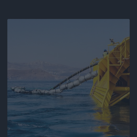
και ποιοι όχι
Ειδήσεις
•
πριν 6 ώρες
Στον Ιπποκράτη η Μαρία Βλάχου
Αθλητικά
•
πριν 6 ώρες
Οικονομική ενίσχυση για συντήρηση στο κλειστό της
Καρπάθου
Αθλητικά
•
πριν 6 ώρες
Στάθης Αντωνάς: Ένα βήμα πριν από επαγγελματικό
συμβόλαιο πυγμαχίας με MTGP και BXGP για Ευρώπη
και Αυστραλία
Αθλητικά
•
πριν 6 ώρες
ΚΑΕ Κολοσσός: Τα… ευρωπαϊκά εισιτήρια διαρκείας
Αθλητικά
•
πριν 6 ώρες