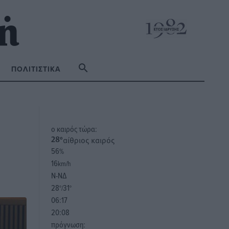
ΠΟΛΙΤΙΣΤΙΚΆ
o καιρός τώρα:
αίθριος καιρός
28
°
56
%
16
km/h
Ν-ΝΔ
28
31
°/
°
06:17
20:08
πρόγνωση: