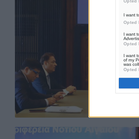
Opted 
I want t
Opted 
I want 
Advertis
Opted 
I want t
of my P
was col
Opted 