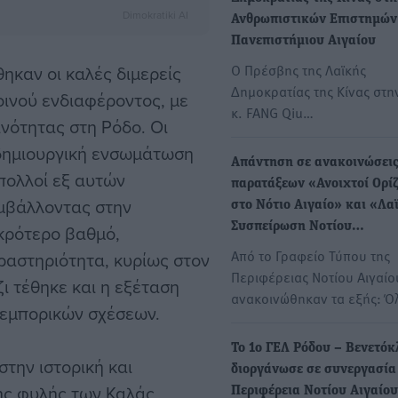
Dimokratiki AI
Ανθρωπιστικών Επιστημών
Πανεπιστήμιου Αιγαίου
Ο Πρέσβης της Λαϊκής
ηκαν οι καλές διμερείς
Δημοκρατίας της Κίνας στη
οινού ενδιαφέροντος, με
κ. FANG Qiu…
ινότητας στη Ρόδο. Οι
δημιουργική ενσωμάτωση
Απάντηση σε ανακοινώσεις
πολλοί εξ αυτών
παρατάξεων «Ανοιχτοί Ορί
υμβάλλοντας στην
στο Νότιο Αιγαίο» και «Λα
Συσπείρωση Νοτίου…
ικρότερο βαθμό,
Από το Γραφείο Τύπου της
ραστηριότητα, κυρίως στον
Περιφέρειας Νοτίου Αιγαίο
ι τέθηκε και η εξέταση
ανακοινώθηκαν τα εξής: 
 εμπορικών σχέσεων.
Το 1ο ΓΕΛ Ρόδου – Βενετόκ
την ιστορική και
διοργάνωσε σε συνεργασία
ης φυλής των Καλάς
Περιφέρεια Νοτίου Αιγαίου