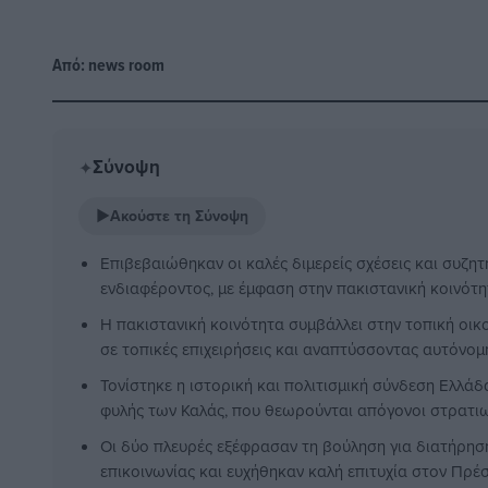
Από:
news room
Σύνοψη
✦
▶
Ακούστε τη Σύνοψη
Επιβεβαιώθηκαν οι καλές διμερείς σχέσεις και συζη
ενδιαφέροντος, με έμφαση στην πακιστανική κοινότη
Η πακιστανική κοινότητα συμβάλλει στην τοπική οι
σε τοπικές επιχειρήσεις και αναπτύσσοντας αυτόνομ
Τονίστηκε η ιστορική και πολιτισμική σύνδεση Ελλά
φυλής των Καλάς, που θεωρούνται απόγονοι στρατι
Οι δύο πλευρές εξέφρασαν τη βούληση για διατήρησ
επικοινωνίας και ευχήθηκαν καλή επιτυχία στον Πρέ