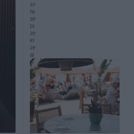
33
°
ΠΑ
28
°
ΣΑ
29
°
ΚΥ
29
°
ΔΕ