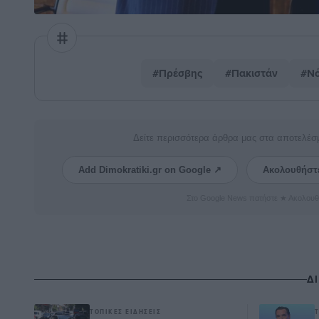
#Πρέσβης
#Πακιστάν
#Νό
Δείτε περισσότερα άρθρα μας στα αποτελέσ
Add Dimokratiki.gr on Google ↗
Ακολουθήστ
Στο Google News πατήστε ★ Ακολουθ
Δ
ΤΟΠΙΚΈΣ ΕΙΔΉΣΕΙΣ