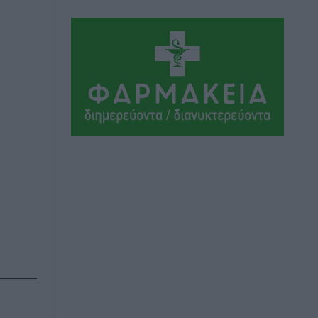
Πολιτιστικά
•
πριν 2 ώρες
Την άρση των εμποδίων για την άμεση
λειτουργία του βρεφονηπιακού
σταθμού στην Κάσο, ζητά ο Μάνος
Κόνσολας
Τοπικές Ειδήσεις
•
πριν 2 ώρες
Κλειστή αύριο βράδυ η παραλιακή οδός
στο λιμάνι της Κω
Τοπικές Ειδήσεις
•
πριν 3 ώρες
Στην ΑΑΔΕ ο Μητσοτάκης για το
myAGRO: «Είναι μια πολύ σημαντική
ημέρα για τον πρωτογενή τομέα»
Ειδήσεις
•
πριν 3 ώρες