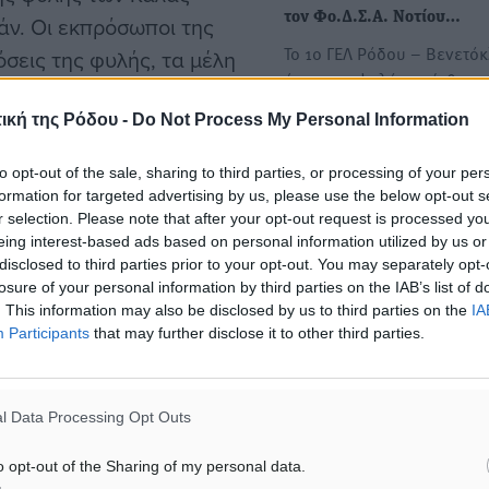
τον Φο.Δ.Σ.Α. Νοτίου…
τάν. Οι εκπρόσωποι της
Το 1ο ΓΕΛ Ρόδου – Βενετόκ
σεις της φυλής, τα μέλη
έχοντας υψηλό το αίσθημα
ική παράδοση, απόγονοι
περιβαλλοντικής…
αποτελώντας έναν
ική της Ρόδου -
Do Not Process My Personal Information
α στην Ελλάδα και το
Συνάντηση του Περιφερει
to opt-out of the sale, sharing to third parties, or processing of your per
Νοτίου Αιγαίου με τον Πρέ
formation for targeted advertising by us, please use the below opt-out s
r selection. Please note that after your opt-out request is processed y
Πολωνίας στην Ελλάδα
eing interest-based ads based on personal information utilized by us or
πλευρές εξέφρασαν την
Συνάντηση με τον Πρέσβη 
disclosed to third parties prior to your opt-out. You may separately opt-
Πολωνίας στην Ελλάδα με 
οιχτού διαύλου
losure of your personal information by third parties on the IAB’s list of
Γενικό Πρόξενο…
. This information may also be disclosed by us to third parties on the
IA
Παπασταματίου να εύχονται
Participants
that may further disclose it to other third parties.
l Data Processing Opt Outs
o opt-out of the Sharing of my personal data.