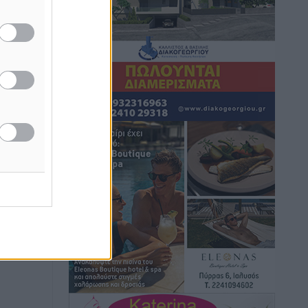
Στον Ιπποκράτη η Μαρία Βλάχου
Αθλητικά
•
πριν 1 ώρα
Οικονομική ενίσχυση για συντήρηση
στο κλειστό της Καρπάθου
Αθλητικά
•
πριν 1 ώρα
Στάθης Αντωνάς: Ένα βήμα πριν από
επαγγελματικό συμβόλαιο πυγμαχίας
με MTGP και BXGP για Ευρώπη και
Αυστραλία
Αθλητικά
•
πριν 1 ώρα
ΚΑΕ Κολοσσός: Τα… ευρωπαϊκά
εισιτήρια διαρκείας
Αθλητικά
•
πριν 1 ώρα