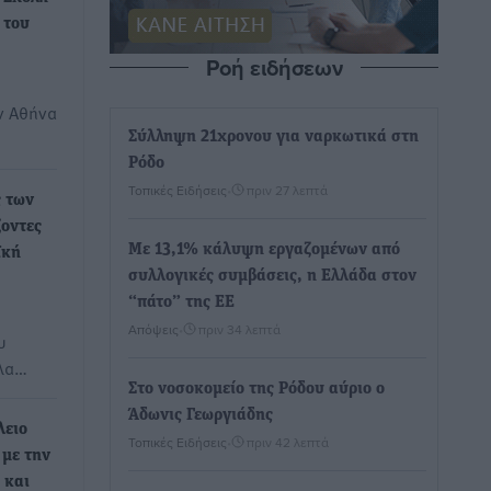
 του
Ροή ειδήσεων
ν Αθήνα
Σύλληψη 21χρονου για ναρκωτικά στη
Ρόδο
Τοπικές Ειδήσεις
•
πριν 27 λεπτά
 των
ζοντες
Με 13,1% κάλυψη εργαζομένων από
ϊκή
συλλογικές συμβάσεις, η Ελλάδα στον
“πάτο” της ΕΕ
Απόψεις
•
πριν 34 λεπτά
υ
Όλα…
Στο νοσοκομείο της Ρόδου αύριο ο
Άδωνις Γεωργιάδης
λειο
Τοπικές Ειδήσεις
•
πριν 42 λεπτά
 με την
 και