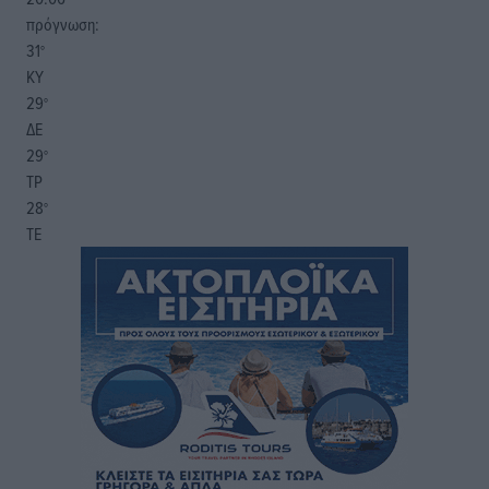
πρόγνωση:
31
°
ΚΥ
29
°
ΔΕ
29
°
ΤΡ
28
°
ΤΕ