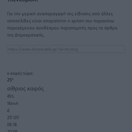
Για την μερική αναπαραγωγή της είδησης από άλλες
ιστοσελίδες είναι απαραίτητη η χρήση του παρακάτω
παρεχόμενου συνδέσμου παραπομπής προς το άρθρο
της Δημοκρατικής.
o καιρός τώρα:
25
°
αίθριος καιρός
45
%
16
km/h
Δ
25
25
°/
°
06:18
20:06