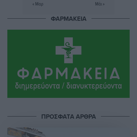
« Μαρ
Μάι »
Σταυρός Καλυθιών: Απέκτησε την Φωτεινή Πιζάνια
ΦΑΡΜΑΚΕΙΑ
Αθλητικά
•
πριν 10 ώρες
Το Yucatan Show έρχεται στη Ρόδο με τον Frankie
Lluc
Πολιτιστικά
•
πριν 11 ώρες
Σι Τζέι Χάρις: «Να πανηγυρίσουμε πολλές νίκες μαζί»
Αθλητικά
•
πριν 11 ώρες
Ροδήλιος: Ο απολογισμός από το Πανελλήνιο
Πρωτάθλημα Πίστας
Αθλητικά
•
πριν 11 ώρες
ΠΡΟΣΦΑΤΑ ΑΡΘΡΑ
Διαγόρας: Μετεγγραφικό ντεμαράζ
Αθλητικά
•
πριν 11 ώρες