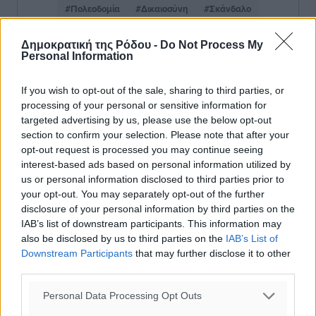
#Πολεοδομία
#Δικαιοσύνη
#Σκάνδαλο
Δημοκρατική της Ρόδου -
Do Not Process My
Personal Information
Δείτε περισσότερα άρθρα μας στα αποτελέσματα αναζήτησης
If you wish to opt-out of the sale, sharing to third parties, or
Add Dimokratiki.gr on Google ↗
processing of your personal or sensitive information for
targeted advertising by us, please use the below opt-out
Ακολουθήστε μας στο Google News ★ ↗
section to confirm your selection. Please note that after your
opt-out request is processed you may continue seeing
Στο Google News πατήστε ★ Ακολουθήστε
interest-based ads based on personal information utilized by
us or personal information disclosed to third parties prior to
your opt-out. You may separately opt-out of the further
disclosure of your personal information by third parties on the
IAB’s list of downstream participants. This information may
also be disclosed by us to third parties on the
IAB’s List of
Downstream Participants
that may further disclose it to other
third parties.
Personal Data Processing Opt Outs