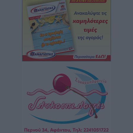
Iατρικός Σύλλογος Ροδου προς Α. Γεωργιάδη:
Στρατηγικές Προτάσεις για την Ενίσχυση της
Δημόσιας Υγείας στη Νησιωτική Ελλάδα και στα
Νοσοκομεία της Γ΄ Ζώνης
Τοπικές Ειδήσεις
•
πριν 7 ώρες
Πάνθηρες: Ξεκίνησαν αισιόδοξοι για την παρθενική
“πτήση” τους
Αθλητικά
•
πριν 7 ώρες
Άρης Αρχαγγέλου: Στο πλευρό του άτυχου Ιάκωβου
Θωμά
Αθλητικά
•
πριν 7 ώρες
Φοίβος: Η μεγάλη επιστροφή του Μπρένο Σαλβατιέρα
Αθλητικά
•
πριν 7 ώρες
Κλεάνθης: Έτοιμες οι κάρτες διαρκείας της νέας