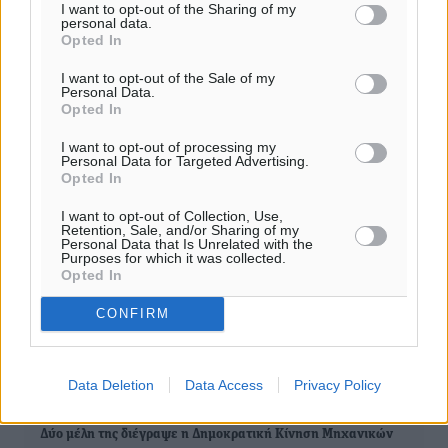
I want to opt-out of the Sharing of my
personal data.
0
Opted In
I want to opt-out of the Sale of my
Personal Data.
Opted In
ΣΧΕΤΙΚΆ
I want to opt-out of processing my
Personal Data for Targeted Advertising.
Opted In
Αντικατάσταση μέλους του δ.σ. της ΔΕΥΑΡ λόγω της
I want to opt-out of Collection, Use,
Retention, Sale, and/or Sharing of my
εμπλοκής στο σκάνδαλο της Πολεοδομίας Ρόδου
Personal Data that Is Unrelated with the
Purposes for which it was collected.
Opted In
Δεκαήμερη προθεσμία στους υπόπτους της νέας έρευνας για
το σκάνδαλο της πολεοδομίας
CONFIRM
Σκάνδαλο της Πολεοδομίας: Κλιμάκιο των «αδιάφθορων» της
ΕΛΑΣ άνοιξε δεύτερο κύκλο ερευνών
Data Deletion
Data Access
Privacy Policy
Δύο μέλη της διέγραψε η Δημοκρατική Κίνηση Μηχανικών