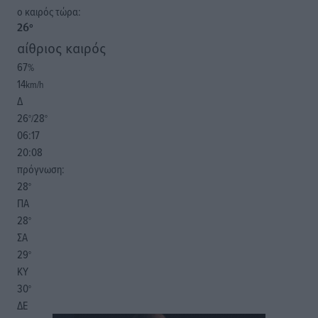
o καιρός τώρα:
26
°
αίθριος καιρός
67
%
14
km/h
Δ
26
28
°/
°
06:17
20:08
πρόγνωση:
28
°
ΠΑ
28
°
ΣΑ
29
°
ΚΥ
30
°
ΔΕ