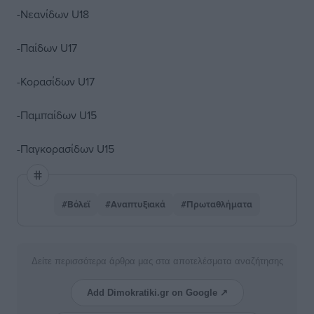
-Νεανίδων U18
-Παίδων U17
-Κορασίδων U17
-Παμπαίδων U15
-Παγκορασίδων U15
#Βόλεϊ
#Αναπτυξιακά
#Πρωταθλήματα
Δείτε περισσότερα άρθρα μας στα αποτελέσματα αναζήτησης
Add Dimokratiki.gr on Google ↗