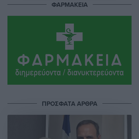
Σουηδός του!
ΦΑΡΜΑΚΕΙΑ
Αθλητικά
•
πριν 2 ώρες
Χατζηβασιλείου: Προτεραιότητα της ΕΕ η προστασία
των εξωτερικών συνόρων
Ειδήσεις
•
πριν 2 ώρες
Κάρπαθος: Το πιο υποτιμημένο νησί είναι ένας
κρυφός παράδεισος στα Δωδεκάνησα
Τοπικές Ειδήσεις
•
πριν 3 ώρες
Ο Λαμπρος Φισφής στη Ρόδο στις 21 Σεπτεμβρίου
Πολιτιστικά
•
πριν 3 ώρες
ΠΡΟΣΦΑΤΑ ΑΡΘΡΑ
ΚΑΕ Κολοσσός: Αντίστροφη μέτρηση για την
προετοιμασία
Αθλητικά
•
πριν 4 ώρες