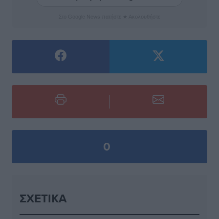
Στο Google News πατήστε ★ Ακολουθήστε
0
ΣΧΕΤΙΚΆ