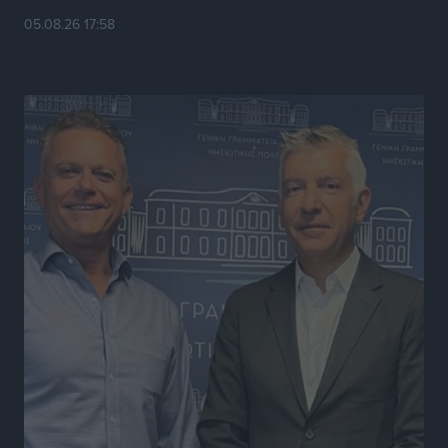
Τοπικές Ειδήσεις
•
πριν 5 ώρες
05.08.26 17:58
Τεχνικός διευθυντής των ακαδημιών του Διαγόρα ο
Κώστας Μητσού
Αθλητικά
•
πριν 5 ώρες
Όμιλος Αντισφαίρισης Λέρου: «Ένα ακόμα υπέροχο
ταξίδι έφτασε στο τέλος του»
Αθλητικά
•
πριν 5 ώρες
ΕΠΟ: Προεπιλογές κοριτσιών Κ15 και Κ14 σε 12 πόλεις
Αθλητικά
•
πριν 5 ώρες
Α.Ο. Σταματίου: Τέλος ο Γιάννης Τσέρκης
Αθλητικά
•
πριν 5 ώρες
Η Aegean Regatta ανοίγει πανιά για 25η φορά στο