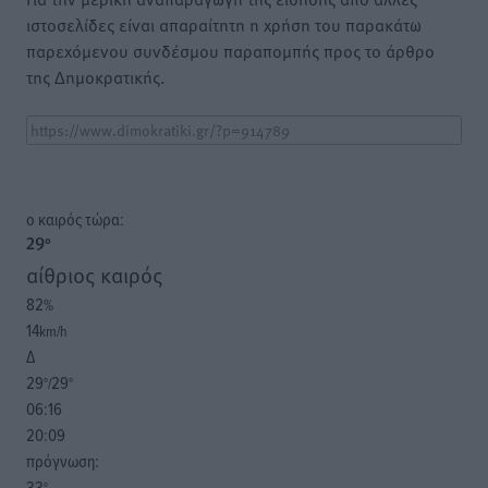
ιστοσελίδες είναι απαραίτητη η χρήση του παρακάτω
παρεχόμενου συνδέσμου παραπομπής προς το άρθρο
της Δημοκρατικής.
o καιρός τώρα:
29
°
αίθριος καιρός
82
%
14
km/h
Δ
29
29
°/
°
06:16
20:09
πρόγνωση:
33
°