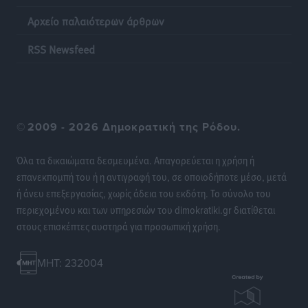
Αρχείο παλαιότερων άρθρων
Νέα ξενοδοχειακή επένδυση 15 εκατ. ευρώ “στα
σκαριά” στην Κω – Τι προβλέπει το 5άστερο της Blue
RSS Newsfeed
Oceanic
Τοπικές Ειδήσεις
•
πριν 9 ώρες
Οι αγορές που οδηγούν φέτος την κούρσα του
©
2009 - 2026 Δημοκρατική της Ρόδου.
τουρισμού
Ειδήσεις
•
πριν 9 ώρες
Όλα τα δικαιώματα δεσμευμένα. Απαγορεύεται η χρήση ή
επανεκπομπή του ή η αντιγραφή του, σε οποιοδήποτε μέσο, μετά
Τέλος οι έπαρχοι από τα νησιά
ή άνευ επεξεργασίας, χωρίς άδεια του εκδότη. Το σύνολο του
Τοπικές Ειδήσεις
•
πριν 9 ώρες
περιεχομένου και των υπηρεσιών του dimokratiki.gr διατίθεται
στους επισκέπτες αυστηρά για προσωπική χρήση.
Ίδια φορολογική παράβαση, διαφορετικό πρόστιμο:
10.000 ευρώ στη Ρόδο, 5.000 ευρώ στη Νίσυρο
MHT: 232004
Τοπικές Ειδήσεις
•
πριν 9 ώρες