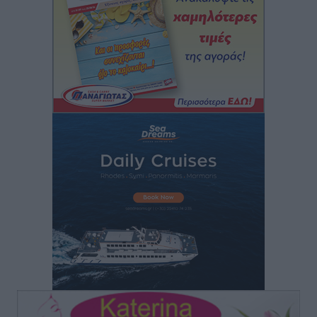
ο 8ος Γερμανός που αγνοούνταν μετά την παράσυρσή
ιστιοφόρου
Τοπικές Ειδήσεις
•
πριν 1 ώρα
Ερώτηση στην Ευρωπαϊκή Επιτροπή για τις
αλλεπάλληλες πυρκαγιές που ξεσπούν από μονάδες
ανακύκλωσης και ΧΥΤΑ και την επικίνδυνη έκθεση
σε καρκινογόνες τοξικές ουσίες
Ειδήσεις
•
πριν 1 ώρα
Συλλυπητήριο μήνυμα του Δημάρχου Ρόδου
Αλέξανδρου Κολιάδη για την απώλεια του Θοδωρή
Παπαθεοδώρου
Τοπικές Ειδήσεις
•
πριν 1 ώρα
Αναγέννηση Ασφενδιού: Με Ζαχαρία Ήλιο κάτω από
τα δοκάρια
Αθλητικά
•
πριν 2 ώρες