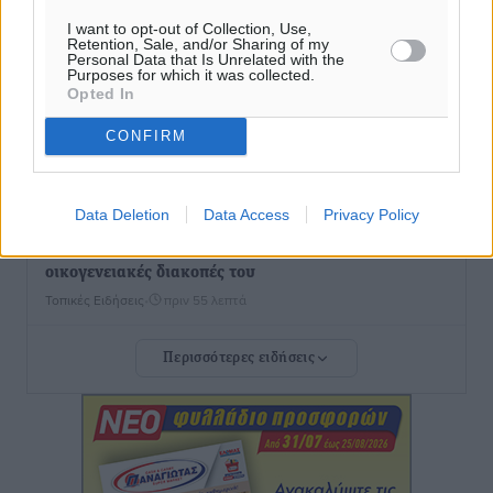
είναι μόνο η αρχή
I want to opt-out of Collection, Use,
Retention, Sale, and/or Sharing of my
Τοπικές Ειδήσεις
•
πριν 40 λεπτά
Personal Data that Is Unrelated with the
Purposes for which it was collected.
Opted In
Κικίλιας: Μειώθηκαν κατά 34% οι μεταναστευτικές
ροές στα θαλάσσια σύνορα
CONFIRM
Ειδήσεις
•
πριν 46 λεπτά
Data Deletion
Data Access
Privacy Policy
Κως: Γερμανός τουρίστας κέρδισε αποζημίωση 900
ευρώ επειδή δεν βρήκε ξαπλώστρες στις
οικογενειακές διακοπές του
Τοπικές Ειδήσεις
•
πριν 55 λεπτά
Περισσότερες ειδήσεις
Ο γεωεντοπισμός μέσω 112 «έσωσε» Δανό περιπατητή
στη Ρόδο
Τοπικές Ειδήσεις
•
πριν 59 λεπτά
Σύμη: Ανασύρθηκε σορός άνδρα – Εξετάζεται αν είναι