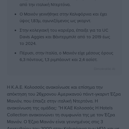
από την ιταλική Ντερτόνα.
Ο Μανιόν γεννήθηκε στην Καλιφόρνια και έχει
ύψος 1,83μ, αγωνιζόμενος ως γκαρντ.
Στην κολεγιακή του καριέρα, έπαιξε για τα UC
Davis Aggies και Βάντερμπιλτ από το 2019 έως
το 2024.
Πέρυσι, στην Ιταλία, ο Μανιόν είχε μέσους όρους
6,3 πόντους, 1,3 ριμπάουντ και 2,4 ασίστ.
Dimokratiki AI
H K.A.E. Κολοσσός ανακοίνωσε και επίσημα την
απόκτηση του 26χρονου Αμερικανού πόιντ-γκαρντ Έζρα
Μανιόν, που έπαιζε στην ιταλική Ντερτόνα. Η
ανακοίνωση της ομάδας: ”Η ΚΑΕ Κολοσσός H Hotels
Collection ανακοινώνει τη συμφωνία της με τον Έζρα
Μανιόν. Ο Έζρα Μανιόν είναι γεννημένος στις 3
Δεκεμβρίου του 2000 στην Καλιφόρνια των ΗΠΑ και με