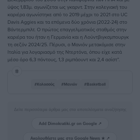
ύψος 1,83μ. αγωνίζεται ως γκαρντ. Στην κολεγιακή του
καριέρα αγωνίστηκε από το 2019 μέχρι το 2021 στο UC
Davis Aggies και τα επόμενα δύο χρόνια (2022-24) στο
Βάντερμπιλτ. Ο πρώτος επαγγελματικός σταθμός στην
καριέρα του ήταν η Γερμανία και η Λούντβιγκσμπουργκ
τη σεζόν 2024/25. Πέρυσι, ο Μανιόν μετακόμισε στην
Ιταλία για λογαριασμό της Ντερτόνα, όπου είχε κατά
μέσο όρο 6,3 πόντους, 1,3 ριμπάουντ και 2,4 ασίστ”.
#Κολοσσός
#Μανιόν
#Basketball
Δείτε περισσότερα άρθρα μας στα αποτελέσματα αναζήτησης
Add Dimokratiki.gr on Google ↗
Ακολουθήστε μας στο Google News ★ ↗