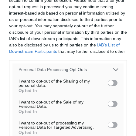
section to confirm your selection. Please note that after your
opt-out request is processed you may continue seeing
Ροή ειδήσεων
interest-based ads based on personal information utilized by
us or personal information disclosed to third parties prior to
your opt-out. You may separately opt-out of the further
disclosure of your personal information by third parties on the
Στο Επιμελητήριο Δωδεκανήσου σήμερα ο Πρέσβης
IAB’s list of downstream participants. This information may
της Βραζιλίας Laudemar Aguiar
also be disclosed by us to third parties on the
IAB’s List of
Τοπικές Ειδήσεις
•
πριν 20 λεπτά
Downstream Participants
that may further disclose it to other
third parties.
To δημογραφικό πρόβλημα στα νησιά κυριάρχησε στη
Personal Data Processing Opt Outs
συνάντηση του Φώτη Μάγγου με τον πρόεδρο της
HOPEgenesis
I want to opt-out of the Sharing of my
personal data.
Τοπικές Ειδήσεις
•
πριν 29 λεπτά
Opted In
I want to opt-out of the Sale of my
ΠΑΟΚ Ρόδου: Επιστροφή Τοντόροβ και άνοιγμα προς
Personal Data.
χορηγούς
Opted In
Αθλητικά
•
πριν 33 λεπτά
I want to opt-out of processing my
Personal Data for Targeted Advertising.
Opted In
Rhodes Beyond Summer – Εκεί που το καλοκαίρι