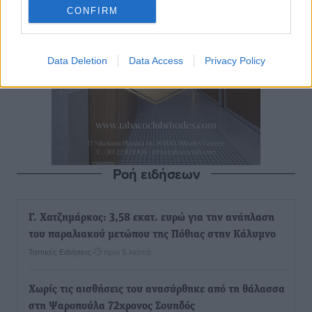
CONFIRM
Data Deletion
Data Access
Privacy Policy
Ροή ειδήσεων
Γ. Χατζημάρκος: 3,58 εκατ. ευρώ για την ανάπλαση
του παραλιακού μετώπου της Πόθιας στην Κάλυμνο
Τοπικές Ειδήσεις
•
πριν 5 λεπτά
Χωρίς τις αισθήσεις του ανασύρθηκε από τη θάλασσα
στη Ψαροπούλα 72χρονος Σουηδός