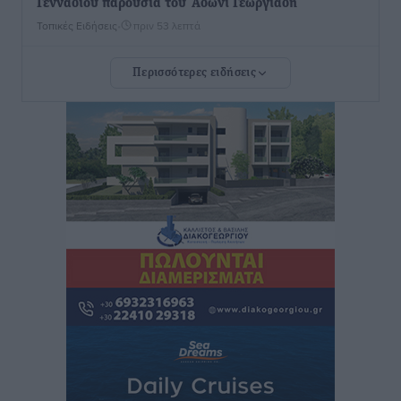
Γενναδίου παρουσία του Άδωνι Γεωργιάδη
Τοπικές Ειδήσεις
•
πριν 53 λεπτά
Περισσότερες ειδήσεις
Στη Λέρο ο πρόεδρος του ΠΑΣΟΚ Νίκος Ανδρουλάκης
Τοπικές Ειδήσεις
•
πριν 1 ώρα
Στα 2-2,35 GW ο στόχος για τα πρώτα υπεράκτια
αιολικά πάρκα που θα λειτουργήσουν στη χώρα μας
Ειδήσεις
•
πριν 3 ώρες
Η Ελλάδα κρατά το τουριστικό momentum, παρά τις
γεωπολιτικές αναταράξεις
Ειδήσεις
•
πριν 3 ώρες
Σε κόκκινο συναγερμό επτά Περιφέρειες – Οι οδηγίες
της Πολιτικής Προστασίας και ο Χάρτης Πρόβλεψης
Πυρκαγιάς
Ειδήσεις
•
πριν 3 ώρες