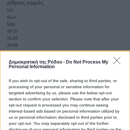
αίθριος καιρός
57
%
8
km/h
Β-ΒΔ
30
31
°/
°
06:20
20:04
πρόγνωση:
31
°
Δημοκρατική της Ρόδου -
Do Not Process My
ΤΡ
Personal Information
28
°
ΤΕ
If you wish to opt-out of the sale, sharing to third parties, or
29
°
processing of your personal or sensitive information for
targeted advertising by us, please use the below opt-out
ΠΕ
section to confirm your selection. Please note that after your
30
°
opt-out request is processed you may continue seeing
ΠΑ
interest-based ads based on personal information utilized by
us or personal information disclosed to third parties prior to
your opt-out. You may separately opt-out of the further
disclosure of your personal information by third parties on the