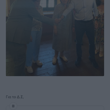
Για το Δ.Σ,