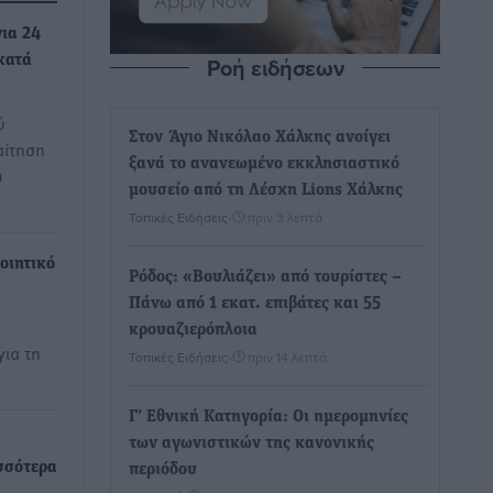
ια 24
Ροή ειδήσεων
κατά
ύ
Στον Άγιο Νικόλαο Χάλκης ανοίγει
αίτηση
ξανά το ανανεωμένο εκκλησιαστικό
υ
μουσείο από τη Λέσχη Lions Χάλκης
Τοπικές Ειδήσεις
•
πριν 3 λεπτά
οιητικό
Ρόδος: «Βουλιάζει» από τουρίστες –
Πάνω από 1 εκατ. επιβάτες και 55
κρουαζιερόπλοια
για τη
Τοπικές Ειδήσεις
•
πριν 14 λεπτά
Γ’ Εθνική Κατηγορία: Οι ημερομηνίες
των αγωνιστικών της κανονικής
σσότερα
περιόδου