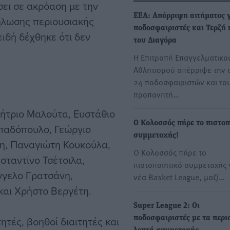
σει σε ακρόαση με την
EEA: Απόρριψη αιτήματος γ
ήλωσης περιουσιακής
ποδοσφαιριστές και Τερζή 
ιδή δέχθηκε ότι δεν
του Διαγόρα
Η Επιτροπή Επαγγελματικο
Αθλητισμού απέρριψε την 
24 ποδοσφαιριστών και το
προπονητή…
μήτριο Μαλούτα, Ευστάθιο
Ο Κολοσσός πήρε το πιστοπ
απαδόπουλο, Γεώργιο
συμμετοχής!
η, Παναγιώτη Κουκούλα,
Ο Κολοσσός πήρε το
ταντίνο Τσέτσιλα,
πιστοποιητικό συμμετοχής 
γγελο Γρατσάνη,
νέα Basket League, μαζί…
και Χρήστο Βεργέτη.
Super League 2: Οι
ητές, βοηθοί διαιτητές και
ποδοσφαιριστές με τα περι