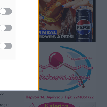
Τα Γλυπτά του Παρθενώνα ως
προσωπικό δώρο στον Τραμπ
Δημο-Κρίσεις
•
πριν 6 ώρες
Το στενό της Κρεμαστής μπήκε στη
λίστα των 7 θαυμάτων της αναμονής
δα
Δημο-Κρίσεις
•
πριν 6 ώρες
νίου
ωματεία
ΣΕΤΕ: Σημαντική θεσμική εξέλιξη η
ΚΥΑ για το ΕΧΠ για τον τουρισμό
Ειδήσεις
•
πριν 7 ώρες
Γ. Χατζημάρκος: “Δύο μεγάλες
ή της
δεσμεύσεις Γεωργιάδη” – Κίνητρα για
ίδες
τους γιατρούς των νησιών και
του
συνεργασία Ρόδου με το Αττικόν για το
Ακτινοθεραπευτικό
ος το