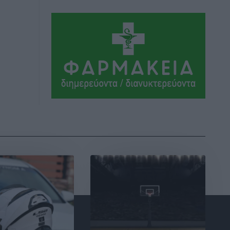
Πλούσιο πολιτιστικό πρόγραμμα τον
Αύγουστο από τον Δήμο Ρόδου
Πολιτιστικά
•
πριν 7 ώρες
Βασίλης Υψηλάντης: Ξεμπλοκάρει η
έκδοση και παραχώρηση οριστικών
τίτλων κυριότητας για 224 εργατικές
κατοικίες στη Ρόδο
Τοπικές Ειδήσεις
•
πριν 7 ώρες
ΣΕΓΑΣ: Πιστώθηκαν τα έξοδα
μετακίνησης του Πανελληνίου
Πρωταθλήματος Κ20 στα σωματεία
Αθλητικά
•
πριν 7 ώρες
Ευρωπαϊκό Πρωτάθλημα Στίβου: Πότε
αγωνίζονται η Μαγκούλια, η
Σπανουδάκη και ο Κριτούλης