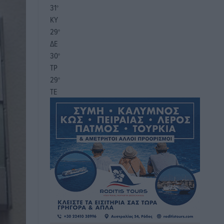
31
°
ΚΥ
29
°
ΔΕ
30
°
ΤΡ
29
°
ΤΕ