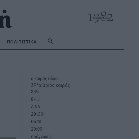
ΠΟΛΙΤΙΣΤΙΚΆ
o καιρός τώρα:
αίθριος καιρός
30
°
83
%
8
km/h
Δ-ΝΔ
29
30
°/
°
06:18
20:06
πρόγνωση: