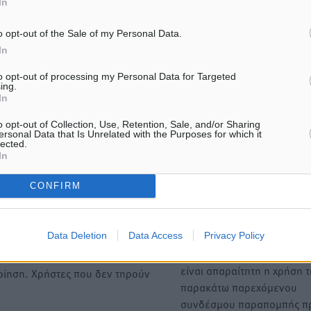
In
o opt-out of the Sale of my Personal Data.
In
ΙΑΒΑΣΕ ΕΠΙΣΗΣ
to opt-out of processing my Personal Data for Targeted
ing.
In
ΑΘΛΗΤΙΚΆ
ΑΘΛΗΤΙΚΆ
Χωρίς υποχρεωτική παρουσία
ΣΕΓΑΣ: Πιστώθηκαν τα έξο
o opt-out of Collection, Use, Retention, Sale, and/or Sharing
μικρών στη 12άδα
μετακίνησης του Πανελλη
ersonal Data that Is Unrelated with the Purposes for which it
Πρωταθλήματος Κ20 στα σ
lected.
8.08.26 · 12:00
In
08.08.26 · 10:51
CONFIRM
Υπενθύμιση:
Για την μερική αναπαραγωγ
Data Deletion
Data Access
Privacy Policy
ή. Η Δημοκρατική δεν υιοθετεί
είδησης από άλλες ιστοσελ
υμε όποια σχόλια θεωρούμε
είναι απαραίτητη η χρήση 
οίηση. Χρήστες που δεν τηρούν
παρακάτω παρεχόμενου
συνδέσμου παραπομπής πρ