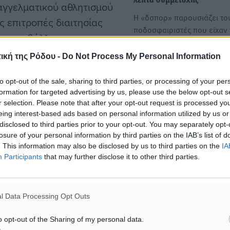
λεπτά συμμετοχής
γγελματικού αθλητισμού
Η «δσπορ» παρουσιάζει το
ς επιτροπές διαιτησίας
ποδοσφαιριστές που είχαν 
να υποβάλλεται και στην
περισσότερα λεπτά συμμετ
στην…
ική της Ρόδου -
Do Not Process My Personal Information
to opt-out of the sale, sharing to third parties, or processing of your per
EΠΟ: Στη Γ’ Εθνική Κατηγορ
formation for targeted advertising by us, please use the below opt-out s
ομάδες Β’ των ΠΑΕ της Sup
r selection. Please note that after your opt-out request is processed y
League 1
eing interest-based ads based on personal information utilized by us or
Με διάταξη που πέρασε στ
disclosed to third parties prior to your opt-out. You may separately opt-
#ΕΕΑ
losure of your personal information by third parties on the IAB’s list of
«κανονισμό Β’ ομάδων» η
. This information may also be disclosed by us to third parties on the
IA
δίνει το…
Participants
that may further disclose it to other third parties.
ματα αναζήτησης
l Data Processing Opt Outs
ε μας στο Google News ★ ↗
o opt-out of the Sharing of my personal data.
ήστε