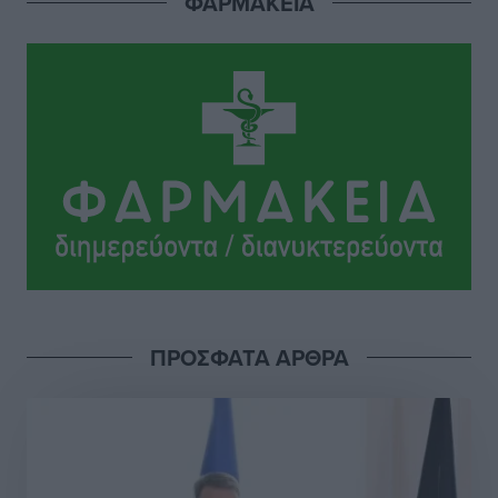
ΦΑΡΜΑΚΕΙΑ
Ιππότες: Με το βλέμμα στραμμένο στο μέλλον
Αθλητικά
•
πριν 14 ώρες
ΠΑΜΕ ΣΤΟΙΧΗΜΑ: Περισσότερα από 95 εκατομμύρια
ευρώ σε κέρδη μοίρασε τον Ιούλιο
Αθλητικά
•
πριν 14 ώρες
Ολοκλήρωση του έργου αναβάθμισης των
υποδομών του Νεστορίδειου Μελάθρου
Τοπικές Ειδήσεις
•
πριν 15 ώρες
ΠΡΟΣΦΑΤΑ ΑΡΘΡΑ
Γ.Σ. Διαγόρας: Στα «κυανέρυθρα» ο Janni Pembe
Αθλητικά
•
πριν 16 ώρες
Σύλληψη 21χρονου για ναρκωτικά στη Ρόδο
Τοπικές Ειδήσεις
•
πριν 16 ώρες