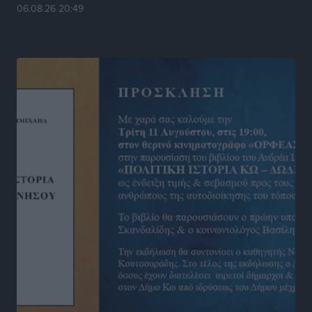
Στίβος: Οι βαθμολογίες των συλλόγων της
06.08.26 20:49
Δωδεκανήσου
Αθλητικά
•
πριν 17 ώρες
Νέες ταυτότητες: Ποιοι πρέπει να τις αλλάξουν άμεσα
και ποιοι όχι
Ειδήσεις
•
πριν 17 ώρες
Στον Ιπποκράτη η Μαρία Βλάχου
Αθλητικά
•
πριν 17 ώρες
Οικονομική ενίσχυση για συντήρηση στο κλειστό της
Καρπάθου
Αθλητικά
•
πριν 17 ώρες
Στάθης Αντωνάς: Ένα βήμα πριν από επαγγελματικό
συμβόλαιο πυγμαχίας με MTGP και BXGP για Ευρώπη
και Αυστραλία