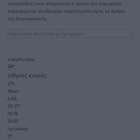
ιστοσελίδες είναι απαραίτητη η χρήση του παρακάτω
παρεχόμενου συνδέσμου παραπομπής προς το άρθρο
της Δημοκρατικής.
o καιρός τώρα:
24
°
αίθριος καιρός
37
%
14
km/h
Δ-ΝΔ
25
27
°/
°
06:18
20:07
πρόγνωση:
31
°