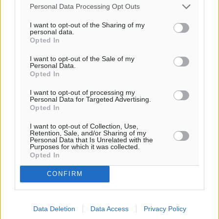
Personal Data Processing Opt Outs
Ροή ειδήσεων
I want to opt-out of the Sharing of my
personal data.
Opted In
Η Meridiam ξεκλειδώνει τις έρευνες βυθού στη
I want to opt-out of the Sale of my
θαλάσσια περιοχή Κάσου και Καρπάθου
Personal Data.
Τοπικές Ειδήσεις
•
πριν 10 ώρες
Opted In
I want to opt-out of processing my
Παρουσίαση βιβλίου του Α. Χατζημιχαήλ – Τιμητική
Personal Data for Targeted Advertising.
Opted In
εκδήλωση για τους αυτοδιοικητικούς της Κω
Πολιτιστικά
•
πριν 11 ώρες
I want to opt-out of Collection, Use,
Retention, Sale, and/or Sharing of my
Personal Data that Is Unrelated with the
Purposes for which it was collected.
Εγκρίθηκε η ηλεκτρική διασύνδεση Ρόδου και Κω
Opted In
μέσω υποβρύχιων καλωδίων με την ηπειρωτική
Ελλάδα
CONFIRM
Τοπικές Ειδήσεις
•
πριν 12 ώρες
Data Deletion
Data Access
Privacy Policy
Νέο ανακαινισμένο δημοτικό τουριστικό γραφείο