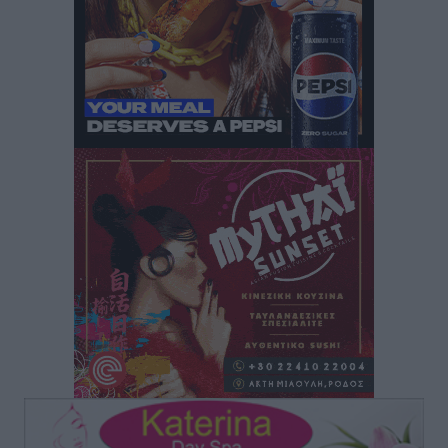
Μαστιχάρι – Αναποδογύρισε όχημα με μητέρα και
5χρονο παιδί
Τοπικές Ειδήσεις
•
πριν 13 ώρες
“Η Ευρώπη αντιμετώπιζε το προσφυγικό σαν ταινία
τρόμου” – Η συγκλονιστική μαρτυρία της Χαρούλας
Γιασιράνη στον RV για τα γεγονότα που οδήγησαν στο
Σύμφωνο της Λέρου
Τοπικές Ειδήσεις
•
πριν 13 ώρες
Συναυλία με τον Γιάννη Κότσιρα στις 21 Αυγούστου
Πολιτιστικά
•
πριν 13 ώρες
Έκτακτη συνεδρίαση της Δημοτικής Επιτροπής Ρόδου
αύριο Παρασκευή 7 Αυγούστου
Τοπικές Ειδήσεις
•
πριν 13 ώρες