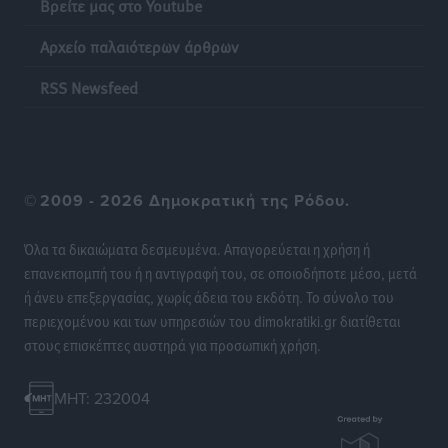
Βρείτε μας στο Youtube
Ακρίβεια: Σημαντικές οι διατακτικές σίτισης για 3
στους 4 εργαζομένους
Αρχείο παλαιότερων άρθρων
Ειδήσεις
•
πριν 21 ώρες
RSS Newsfeed
Κινητοποίηση της Πυροσβεστικής στην Κάρπαθο, για
τη φωτιά στην περιοχή Σάνταλο
Τοπικές Ειδήσεις
•
πριν 21 ώρες
©
2009 - 2026 Δημοκρατική της Ρόδου.
Η Ρόδος μπαίνει στη διεκδίκηση για τη Μεσογειακή
Πρωτεύουσα Πολιτισμού και Διαλόγου 2028
Όλα τα δικαιώματα δεσμευμένα. Απαγορεύεται η χρήση ή
Τοπικές Ειδήσεις
•
πριν 21 ώρες
επανεκπομπή του ή η αντιγραφή του, σε οποιοδήποτε μέσο, μετά
ή άνευ επεξεργασίας, χωρίς άδεια του εκδότη. Το σύνολο του
περιεχομένου και των υπηρεσιών του dimokratiki.gr διατίθεται
Σύμη: Στον 8ο αγνοούμενο Γερμανό τουρίστα ανήκει η
στους επισκέπτες αυστηρά για προσωπική χρήση.
σορός που εντοπίστηκε
Τοπικές Ειδήσεις
•
πριν 21 ώρες
MHT: 232004
Η σιωπηρή παράταση του Ταμείου Ανάκαμψης για
την Ελλάδα