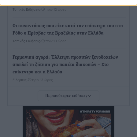
στην Πάτμο
Τοπικές Ειδήσεις
•
πριν 12 ώρες
Οι συναντήσεις που είχε κατά την επίσκεψη του στη
Ρόδο ο Πρέσβης της Βραζιλίας στην Ελλάδα
Τοπικές Ειδήσεις
•
πριν 13 ώρες
Γερμανική αγορά: Έλλειψη προσιτών ξενοδοχείων
απειλεί τη ζήτηση για πακέτα διακοπών – Στο
επίκεντρο και η Ελλάδα
Ειδήσεις
•
πριν 13 ώρες
Περισσότερες ειδήσεις
Νέο ξενοδοχείο στη Ρόδο για την H Hotels –
Χατζηλαζάρου – Προχωρά καινούργιο ξενοδοχείο
στην Κω
Τοπικές Ειδήσεις
•
πριν 13 ώρες
Αυτοκίνητο μπήκε παράνομα σε μονόδρομο στο