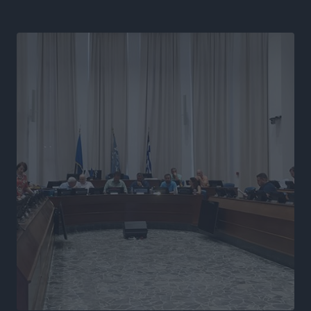
Premia Properties: Επενδύσεις άνω των 500 εκατ.
ευρώ σε ξενοδοχειακές μονάδες
Τοπικές Ειδήσεις
•
πριν 6 ώρες
Αυξήθηκαν οι Ελληνες που αποφάσισαν να
διακόψουν το κάπνισμα
Ειδήσεις
•
πριν 6 ώρες
Έκτακτο επίδομα παιδιού: Έως 10 Αυγούστου η
προθεσμία για ΑΦΜ – Ποιοι πάνε ταμείο
Ειδήσεις
•
πριν 6 ώρες
ASTYBUS: 27.642 διαδρομές στην Αστυπάλαια – Το
«έξυπνο» μοντέλο μετακίνησης που έγινε μέρος της
καθημερινότητας
Τοπικές Ειδήσεις
•
πριν 6 ώρες