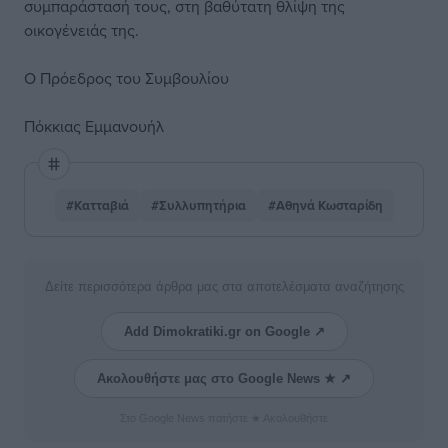
συμπαράστασή τους, στη βαθύτατη θλίψη της
οικογένειάς της.
Ο Πρόεδρος του Συμβουλίου
Πόκκιας Εμμανουήλ
#Κατταβιά
#Συλλυπητήρια
#Αθηνά Κωσταρίδη
Δείτε περισσότερα άρθρα μας στα αποτελέσματα αναζήτησης
Add Dimokratiki.gr on Google ↗
Ακολουθήστε μας στο Google News ★ ↗
Στο Google News πατήστε ★ Ακολουθήστε