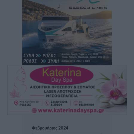
Ολοκλήρωση του έργου αναβάθμισης των
υποδομών του Νεστορίδειου Μελάθρου
Τοπικές Ειδήσεις
•
πριν 1 ώρα
Γ.Σ. Διαγόρας: Στα «κυανέρυθρα» ο Janni Pembe
Αθλητικά
•
πριν 3 ώρες
Σύλληψη 21χρονου για ναρκωτικά στη Ρόδο
Τοπικές Ειδήσεις
•
πριν 3 ώρες
Με 13,1% κάλυψη εργαζομένων από συλλογικές
συμβάσεις, η Ελλάδα στον “πάτο” της ΕΕ
Απόψεις
•
πριν 3 ώρες
Στο νοσοκομείο της Ρόδου αύριο ο Άδωνις Γεωργιάδης
Τοπικές Ειδήσεις
•
πριν 3 ώρες
Φεβρουάριος 2024