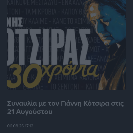
Τοπικές Ειδήσεις
•
πριν 5 ώρες
Κλειστή αύριο βράδυ η παραλιακή οδός στο λιμάνι της
Κω
Τοπικές Ειδήσεις
•
πριν 5 ώρες
Στην ΑΑΔΕ ο Μητσοτάκης για το myAGRO: «Είναι μια
πολύ σημαντική ημέρα για τον πρωτογενή τομέα»
Ειδήσεις
•
πριν 6 ώρες
Ξενοδοχεία: Ανοδος 10% στον τζίρο με στάσιμες
διανυκτερεύσεις
Ειδήσεις
•
πριν 6 ώρες
Συναυλία με τον Γιάννη Κότσιρα στις
21 Αυγούστου
Οι πρώτες εικόνες του νέου Canadair που έρχεται
Ελλάδα και θα πετά και νύχτα
06.08.26 17:12
Ειδήσεις
•
πριν 6 ώρες