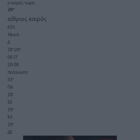
o καιρός τώρα:
28
°
αίθριος καιρός
63
%
14
km/h
Δ
28
29
°/
°
06:17
20:08
πρόγνωση:
33
°
ΠΑ
28
°
ΣΑ
29
°
ΚΥ
29
°
ΔΕ