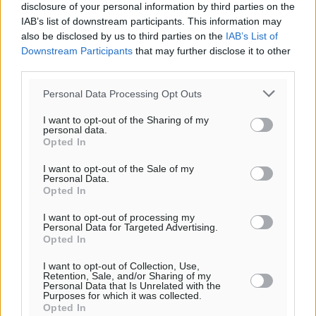
disclosure of your personal information by third parties on the
Τοπικές Ειδήσεις
•
πριν 3 λεπτά
IAB’s list of downstream participants. This information may
also be disclosed by us to third parties on the
IAB’s List of
Συναυλία με τον Γιάννη Κότσιρα στις 21 Αυγούστου
Downstream Participants
that may further disclose it to other
Πολιτιστικά
•
πριν 13 λεπτά
third parties.
Personal Data Processing Opt Outs
Έκτακτη συνεδρίαση της Δημοτικής Επιτροπής Ρόδου
αύριο Παρασκευή 7 Αυγούστου
I want to opt-out of the Sharing of my
personal data.
Τοπικές Ειδήσεις
•
πριν 16 λεπτά
Opted In
I want to opt-out of the Sale of my
ΑΕΡΑ: Δεν σταματάει να ενισχύεται, νέο απόκτημα ο
Personal Data.
Opted In
Μητρόπουλος
Αθλητικά
•
πριν 32 λεπτά
I want to opt-out of processing my
Personal Data for Targeted Advertising.
Opted In
Κλεάνθης: Δουλειές μετά ευχαριστιών στο γήπεδο,
ατομικό για δύο
I want to opt-out of Collection, Use,
Retention, Sale, and/or Sharing of my
Αθλητικά
•
πριν 34 λεπτά
Personal Data that Is Unrelated with the
Purposes for which it was collected.
Opted In