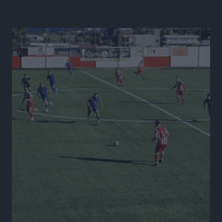
Θερινές εκπτώσεις 2026 έως τις 31 Αυγούστου – Τι
πρέπει να προσέξουν οι καταναλωτές
Ειδήσεις
•
πριν 9 ώρες
ΑΔΜΗΕ: Ολοκληρώνεται η ηλεκτρική διασύνδεση των
Κυκλάδων, τα οφέλη
Ειδήσεις
•
πριν 9 ώρες
Πόσοι Ευρωπαίοι «αντέχουν» διακοπές στο εξωτερικό
– Τι ισχύει για Έλληνες
Ειδήσεις
•
πριν 9 ώρες
Βούλγαροι τουρίστες: Λιγότερες διανυκτερεύσεις
στην Ελλάδα, αλλά 18% υψηλότερη δαπάνη ανά
διανυκτέρευση
Ειδήσεις
•
πριν 9 ώρες
Βέλγοι τουρίστες: Στα 547,9 εκατ. ευρώ οι εισπράξεις