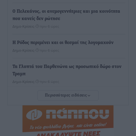
Ο Πελεκάνος, οι ανεμογεννήτριες και μια κοινότητα
που κανείς δεν ρώτησε
Δημο-Κρίσεις
•
πριν 6 ώρες
Η Ρόδος περιμένει και οι θεσμοί της λογομαχούν
Δημο-Κρίσεις
•
πριν 6 ώρες
Τα Γλυπτά του Παρθενώνα ως προσωπικό δώρο στον
Τραμπ
Δημο-Κρίσεις
•
πριν 6 ώρες
Περισσότερες ειδήσεις
Το στενό της Κρεμαστής μπήκε στη λίστα των 7
θαυμάτων της αναμονής
Δημο-Κρίσεις
•
πριν 6 ώρες
ΣΕΤΕ: Σημαντική θεσμική εξέλιξη η ΚΥΑ για το ΕΧΠ