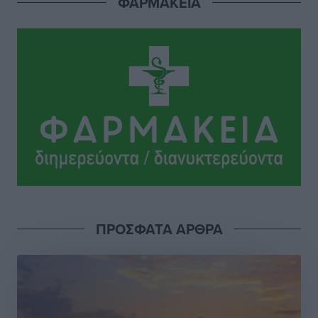
ΦΑΡΜΑΚΕΙΑ
Ευρωπαϊκό Πρωτάθλημα Στίβου: Πότε αγωνίζονται η
Μαγκούλια, η Σπανουδάκη και ο Κριτούλης
Αθλητικά
•
πριν 7 ώρες
Εθνική Παίδων: Ο Χριστοδούλου και η καλύτερη
φουρνιά των τελευταίων ετών
Αθλητικά
•
πριν 7 ώρες
Διαγόρας: Ανανέωσε ο Μιχάλης Χατζηγεωργίου
Αθλητικά
•
πριν 7 ώρες
ΔΕΑΣ Δάφνη Ρόδου: Η Ευαγγελία Τετράδη στο
τεχνικό επιτελείο
ΠΡΟΣΦΑΤΑ ΑΡΘΡΑ
Αθλητικά
•
πριν 7 ώρες
Γ.Σ. Διαγόρας: Το οργανόγραμμα των Ακαδημιών
Αθλητικά
•
πριν 7 ώρες