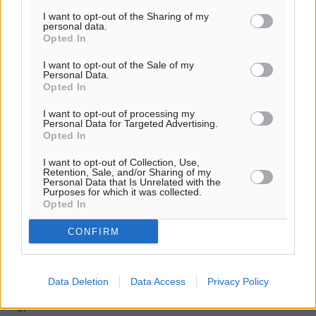
ιστοσελίδες είναι απαραίτητη η χρήση του παρακάτω
I want to opt-out of the Sharing of my
παρεχόμενου συνδέσμου παραπομπής προς το άρθρο
personal data.
Opted In
της Δημοκρατικής.
I want to opt-out of the Sale of my
Personal Data.
Opted In
I want to opt-out of processing my
Personal Data for Targeted Advertising.
o καιρός τώρα:
Opted In
30
°
I want to opt-out of Collection, Use,
αίθριος καιρός
Retention, Sale, and/or Sharing of my
Personal Data that Is Unrelated with the
83
%
Purposes for which it was collected.
8
Opted In
km/h
Δ-ΝΔ
CONFIRM
29
30
°/
°
06:18
20:06
Data Deletion
Data Access
Privacy Policy
πρόγνωση:
31
°