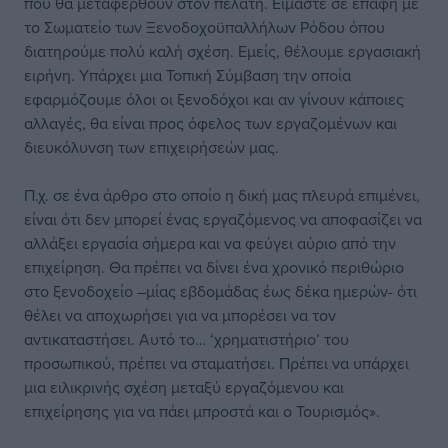
που θα μεταφερθούν στον πελάτη. Είμαστε σε επαφή με
το Σωματείο των Ξενοδοχοϋπαλλήλων Ρόδου όπου
διατηρούμε πολύ καλή σχέση. Εμείς, θέλουμε εργασιακή
ειρήνη. Υπάρχει μια Τοπική Σύμβαση την οποία
εφαρμόζουμε όλοι οι ξενοδόχοι και αν γίνουν κάποιες
αλλαγές, θα είναι προς όφελος των εργαζομένων και
διευκόλυνση των επιχειρήσεών μας.
Π.χ. σε ένα άρθρο στο οποίο η δική μας πλευρά επιμένει,
είναι ότι δεν μπορεί ένας εργαζόμενος να αποφασίζει να
αλλάξει εργασία σήμερα και να φεύγει αύριο από την
επιχείρηση. Θα πρέπει να δίνει ένα χρονικό περιθώριο
στο ξενοδοχείο –μίας εβδομάδας έως δέκα ημερών- ότι
θέλει να αποχωρήσει για να μπορέσει να τον
αντικαταστήσει. Αυτό το… ‘χρηματιστήριο’ του
προσωπικού, πρέπει να σταματήσει. Πρέπει να υπάρχει
μια ειλικρινής σχέση μεταξύ εργαζόμενου και
επιχείρησης για να πάει μπροστά και ο Τουρισμός».