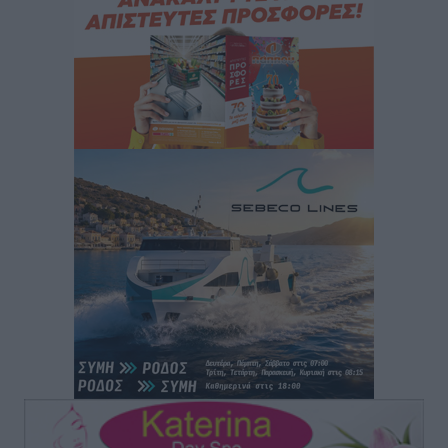
για τον τουρισμό
Ειδήσεις
•
πριν 6 ώρες
Γ. Χατζημάρκος: “Δύο μεγάλες δεσμεύσεις
Γεωργιάδη” – Κίνητρα για τους γιατρούς των νησιών
και συνεργασία Ρόδου με το Αττικόν για το
Ακτινοθεραπευτικό
Τοπικές Ειδήσεις
•
πριν 7 ώρες
Σούπερ μάρκετ: Διευρύνεται η εθνική πρωτοβουλία
για τις τιμές – Eρχονται νέες συμμετοχές εταιρειών
Ειδήσεις
•
πριν 7 ώρες
Συνελήφθησαν έξι άτομα για ηχορύπανση από
καταστήματα στο Νότιο Αιγαίο
Τοπικές Ειδήσεις
•
πριν 7 ώρες
15 Αυγούστου 2026: Πώς θα πληρωθούν όσοι