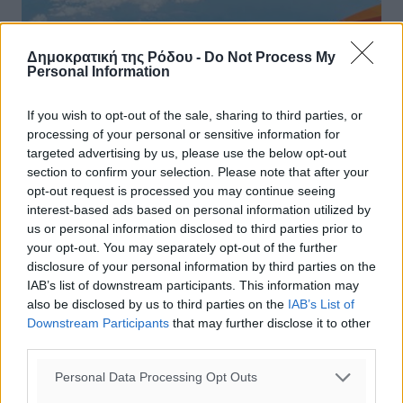
Δημοκρατική της Ρόδου -
Do Not Process My
Personal Information
Η easyJet αυξάνει τις πτήσεις προς
If you wish to opt-out of the sale, sharing to third parties, or
Ρόδο το φετινό καλοκαίρι
processing of your personal or sensitive information for
targeted advertising by us, please use the below opt-out
Αυξημένο αριθμό πτήσεων προς τη Ρόδο
section to confirm your selection. Please note that after your
προγραμματίζει η easyJet το φετινό καλοκαίρι, από τα
opt-out request is processed you may continue seeing
βρετανικά αεροδρόμια του Γκάτγουικ και του
interest-based ads based on personal information utilized by
Μάντσεστερ. Με τον χαμηλού κόστους ...
us or personal information disclosed to third parties prior to
your opt-out. You may separately opt-out of the further
19.01.24, 16:57
disclosure of your personal information by third parties on the
IAB’s list of downstream participants. This information may
also be disclosed by us to third parties on the
IAB’s List of
Downstream Participants
that may further disclose it to other
third parties.
Personal Data Processing Opt Outs