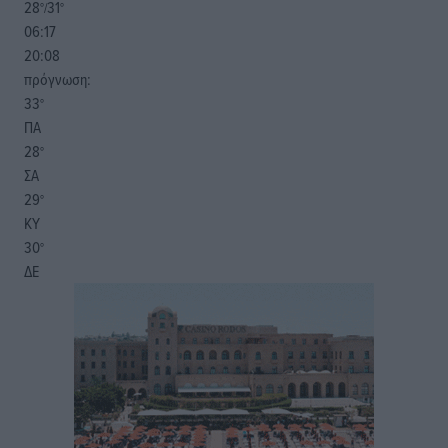
28
31
°/
°
06:17
20:08
πρόγνωση:
33
°
ΠΑ
28
°
ΣΑ
29
°
ΚΥ
30
°
ΔΕ