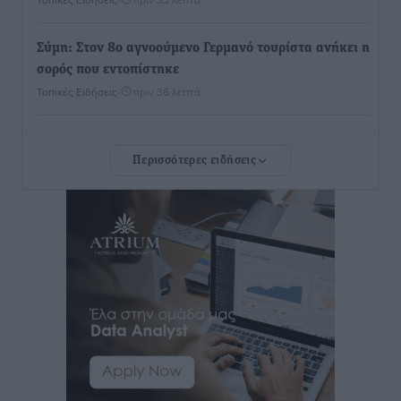
Σύμη: Στον 8ο αγνοούμενο Γερμανό τουρίστα ανήκει η
σορός που εντοπίστηκε
Τοπικές Ειδήσεις
•
πριν 36 λεπτά
Η σιωπηρή παράταση του Ταμείου Ανάκαμψης για
Περισσότερες ειδήσεις
την Ελλάδα
Ειδήσεις
•
πριν 36 λεπτά
Το εκλογικό ρολόι του Μαξίμου χτυπά τέλη Μαΐου του
2027
Τοπικές Ειδήσεις
•
πριν 1 ώρα
ΦΟΔΣΑ Νοτίου Αιγαίου: «Δεν ζητάμε ασυλία – ζητάμε
θεσμική προστασία της αυτοδιοίκησης»
Τοπικές Ειδήσεις
•
πριν 1 ώρα