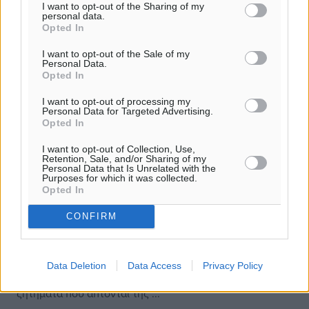
I want to opt-out of the Sharing of my
personal data.
Opted In
I want to opt-out of the Sale of my
Personal Data.
Opted In
I want to opt-out of processing my
Personal Data for Targeted Advertising.
Opted In
I want to opt-out of Collection, Use,
Retention, Sale, and/or Sharing of my
Βασ. Υψηλάντης: Στον Υπουργό
Personal Data that Is Unrelated with the
Purposes for which it was collected.
Άμυνας το θέμα της άρσης των
Opted In
εμποδίων για τις δικαιοπραξίες στην
CONFIRM
παραμεθόριο
Ο Κοσμήτορας της Βουλής και Βουλευτής Δωδεκανήσου
Βασίλης Α. Υψηλάντης επισκέφθηκε τον Υπουργό
Data Deletion
Data Access
Privacy Policy
Εθνικής Άμυνας κ. Νίκο Δένδια, με τον οποίο συζήτησε
ζητήματα που άπτονται της ...