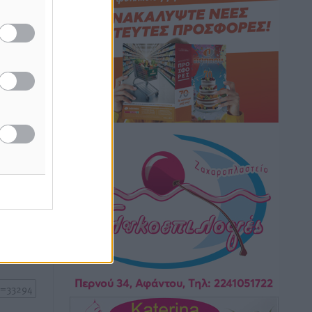
Τοπικές Ειδήσεις
•
πριν 2 ώρες
Iατρικός Σύλλογος Ροδου προς Α.
άξει
Γεωργιάδη: Στρατηγικές Προτάσεις για
την Ενίσχυση της Δημόσιας Υγείας στη
Νησιωτική Ελλάδα και στα
Νοσοκομεία της Γ΄ Ζώνης
Τοπικές Ειδήσεις
•
πριν 2 ώρες
ή της
Πάνθηρες: Ξεκίνησαν αισιόδοξοι για
ίδες
την παρθενική “πτήση” τους
του
Αθλητικά
•
πριν 2 ώρες
ος το
Άρης Αρχαγγέλου: Στο πλευρό του
άτυχου Ιάκωβου Θωμά
Αθλητικά
•
πριν 2 ώρες