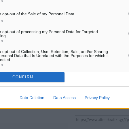
In
ΙΑΒΑΣΕ ΕΠΙΣΗΣ
o opt-out of the Sale of my Personal Data.
ΕΙΔΉΣΕΙΣ
ΕΙΔΉΣΕΙΣ
In
Ποιοι φοιτητές μπορούν να
Νέα αεροσκάφη, drones,
λάβουν ενίσχυση για στέγη έως
δασοκομάντος: Τι έχει αλλ
2.500 ευρώ
στην Πολιτική Προστασί
to opt-out of processing my Personal Data for Targeted
ing.
7.08.26 · 18:10
07.08.26 · 12:47
In
o opt-out of Collection, Use, Retention, Sale, and/or Sharing
Υπενθύμιση:
ersonal Data that Is Unrelated with the Purposes for which it
lected.
In
Για την μερική αναπαραγωγ
ή. Η Δημοκρατική δεν υιοθετεί
είδησης από άλλες ιστοσελ
CONFIRM
υμε όποια σχόλια θεωρούμε
είναι απαραίτητη η χρήση 
οίηση. Χρήστες που δεν τηρούν
παρακάτω παρεχόμενου
συνδέσμου παραπομπής πρ
Data Deletion
Data Access
Privacy Policy
άρθρο της Δημοκρατικής.