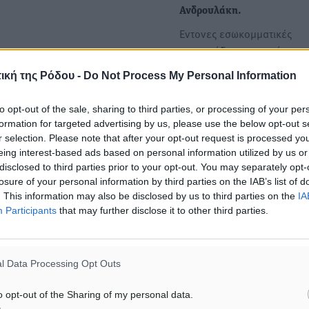
Ανδρουλάκη.
Εντονες εσωκομματικές
αναταράξεις καταγράφοντα
στο ΠΑΣΟΚ λίγες μόλις ημέ
ική της Ρόδου -
Do Not Process My Personal Information
μετά τις ευρωεκλογές της 
Ιουνίου,…
to opt-out of the sale, sharing to third parties, or processing of your per
formation for targeted advertising by us, please use the below opt-out s
r selection. Please note that after your opt-out request is processed y
Πυρκαγιές: Ο πολιτικός κό
eing interest-based ads based on personal information utilized by us or
εκφράζει την οδύνη του γι
disclosed to third parties prior to your opt-out. You may separately opt-
απώλεια του πληρώματος τ
losure of your personal information by third parties on the IAB’s list of
ελικοπτέρου
. This information may also be disclosed by us to third parties on the
IA
Τη θλίψη τους για τον θάνα
Participants
that may further disclose it to other third parties.
δύο μελών του πληρώματο
ελικοπτέρου που επιχειρο
l Data Processing Opt Outs
o opt-out of the Sharing of my personal data.