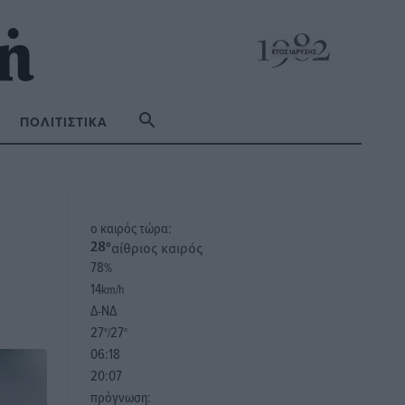
ΠΟΛΙΤΙΣΤΙΚΆ
o καιρός τώρα:
αίθριος καιρός
28
°
78
%
14
km/h
Δ-ΝΔ
27
27
°/
°
06:18
20:07
πρόγνωση: