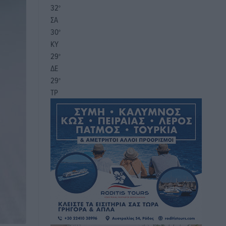
32
°
ΣΑ
30
°
ΚΥ
29
°
ΔΕ
29
°
ΤΡ