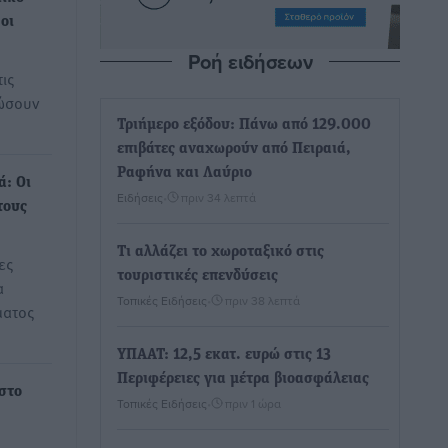
οι
Ροή ειδήσεων
τις
ιώσουν
Τριήμερο εξόδου: Πάνω από 129.000
επιβάτες αναχωρούν από Πειραιά,
Ραφήνα και Λαύριο
ά: Οι
Ειδήσεις
•
πριν 34 λεπτά
τους
Τι αλλάζει το χωροταξικό στις
ες
τουριστικές επενδύσεις
α
Τοπικές Ειδήσεις
•
πριν 38 λεπτά
ματος
ΥΠΑΑΤ: 12,5 εκατ. ευρώ στις 13
Περιφέρειες για μέτρα βιοασφάλειας
 στο
Τοπικές Ειδήσεις
•
πριν 1 ώρα