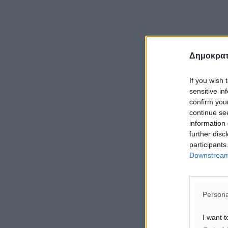
Δημοκρατ
If you wish 
sensitive in
confirm you
continue se
information 
further disc
participants
Downstream 
Persona
I want t