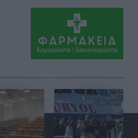
Αθλητικά
•
πριν 4 ώρες
Συνελήφθη 37χρονη στη Ρόδο γιατί
είχε αφήσει τα τρία ανήλικα παιδιά της
χωρίς επιτήρηση
Τοπικές Ειδήσεις
•
πριν 5 ώρες
Σταυρός Καλυθιών: Απέκτησε την
Φωτεινή Πιζάνια
Αθλητικά
•
πριν 5 ώρες
Το Yucatan Show έρχεται στη Ρόδο με
τον Frankie Lluc
Πολιτιστικά
•
πριν 6 ώρες
Σι Τζέι Χάρις: «Να πανηγυρίσουμε
πολλές νίκες μαζί»