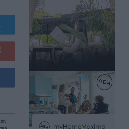
άκη
τικό