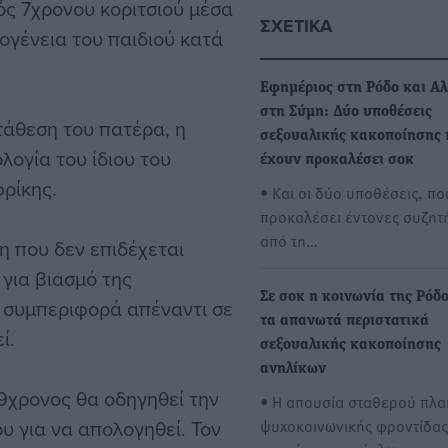
ός 7χρονου κοριτσιού μέσα
ΣΧΕΤΙΚΆ
ογένεια του παιδιού κατά
Εφημέριος στη Ρόδο και Α
στη Σύμη: Δύο υποθέσεις
τάθεση του πατέρα, η
σεξουαλικής κακοποίησης 
λογία του ίδιου του
έχουν προκαλέσει σοκ
ρίκης.
• Και οι δύο υποθέσεις, π
προκαλέσει έντονες συζητ
από τη…
η που δεν επιδέχεται
για βιασμό της
Σε σοκ η κοινωνία της Ρόδ
 συμπεριφορά απέναντι σε
τα απανωτά περιστατικά
ί.
σεξουαλικής κακοποίησης
ανηλίκων
9χρονος θα οδηγηθεί την
• Η απουσία σταθερού πλα
υ για να απολογηθεί. Τον
ψυχοκοινωνικής φροντίδας