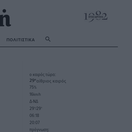
ΠΟΛΙΤΙΣΤΙΚΆ
o καιρός τώρα:
αίθριος καιρός
29
°
75
%
16
km/h
Δ-ΝΔ
29
29
°/
°
06:18
20:07
πρόγνωση: