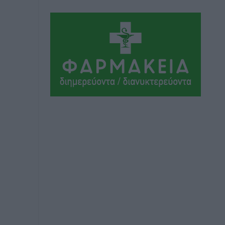
παραμένουν αταξινόμητα – Λύση
αναζητά το υπουργείο
Ειδήσεις
•
πριν 2 ώρες
Νέες τουρκικές παραβιάσεις στο Αιγαίο
– Μία εμπλοκή με ελληνικά μαχητικά
Ειδήσεις
•
πριν 2 ώρες
Γονικές παροχές: Οι παγίδες στις
μεταφορές χρημάτων που μπορεί να
κοστίσουν σε φόρο
Ειδήσεις
•
πριν 3 ώρες
Η επόμενη παγκόσμια δύναμη στα
υδροπλάνα μπορεί να είναι η Ελλάδα
Ειδήσεις
•
πριν 3 ώρες
Στη Σύμη η Φαίη Σκορδά επισκέφθηκε