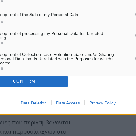
In
o opt-out of the Sale of my Personal Data.
 γυμνό σώμα της και
In
ως πόνεσε και τρόμαξε.
to opt-out of processing my Personal Data for Targeted
ing.
In
κλονισμένος, έσπρωξε τον
o opt-out of Collection, Use, Retention, Sale, and/or Sharing
λλοι ένοικοι του
ersonal Data that Is Unrelated with the Purposes for which it
lected.
τερα, οι αστυνομικοί της
In
άστη.
CONFIRM
ία
Data Deletion
Data Access
Privacy Policy
 παιδιού συνθέτουν ένα
ειες που περιλαμβάνονται
 και παρουσία ιχνών στο