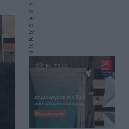
31
°
ΣΑ
30
°
ΚΥ
29
°
ΔΕ
29
°
ΤΡ