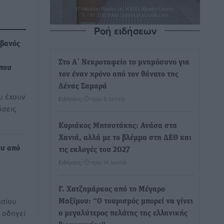
Ροή ειδήσεων
λβανός
Στο Α΄ Νεκροταφείο το μνημόσυνο για
που
τον έναν χρόνο από τον θάνατο της
Λένας Σαμαρά
ου έχουν
Ειδήσεις
•
πριν 5 λεπτά
ήσεις
Κυριάκος Μητσοτάκης: Ανάσα στα
Χανιά, αλλά με το βλέμμα στη ΔΕΘ και
ου από
τις εκλογές του 2027
Ειδήσεις
•
πριν 14 λεπτά
Γ. Χατζημάρκος από το Μέγαρο
ισίου
Μαξίμου: “Ο τουρισμός μπορεί να γίνει
 οδηγεί
ο μεγαλύτερος πελάτης της ελληνικής