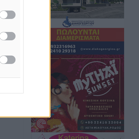
Πάνω από 1.500 έλεγχοι με drones σε
300 παραλίες κατά της αυθαίρετης
κατάληψης του αιγιαλού – Τα στοιχεία
για τη Ρόδο
Τοπικές Ειδήσεις
•
πριν 45 λεπτά
Συνεδριάζει η Δημοτική Επιτροπή
Ρόδου την Δευτέρα 10 Αυγούστου
Τοπικές Ειδήσεις
•
πριν 50 λεπτά
Ο Ακύλας στη Ρόδο 10 Αυγούστου στο
βοηθητικό στάδιο Διαγόρα
Πολιτιστικά
•
πριν 50 λεπτά
Τη χρηματοδότηση των καμένων
εκτάσεων στην Κάλυμνο, των
αναγκαίων αντιπλημμυρικών και
αντιδιαβρωτικών έργων και την άμεση