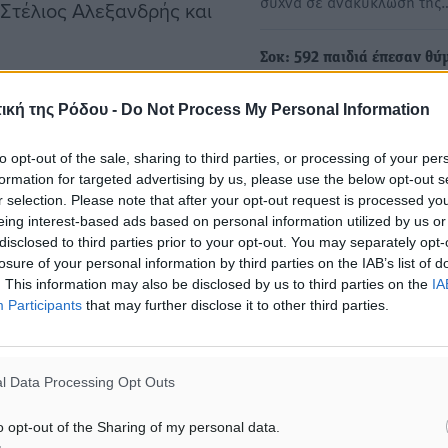
συχνά σε ανακύκλωση της
 Στέλιος Αλεξανδρής και
Σοκ: 592 παιδιά έπεσαν θύ
σεξουαλικής κακοποίησης 
ίηση –
Τι κατέθεσε ο
ική της Ρόδου -
Do Not Process My Personal Information
Είναι άτομα υπεράνω πάση
υποψίας. Άτομα που φροντ
to opt-out of the sale, sharing to third parties, or processing of your per
να κερδίσουν την εμπιστο
formation for targeted advertising by us, please use the below opt-out s
μβάν σημειώθηκε τις
r selection. Please note that after your opt-out request is processed y
υπνήσει, πήγε στο δωμάτιο
Η εισαγγελική έφεση που
eing interest-based ads based on personal information utilized by us or
disclosed to third parties prior to your opt-out. You may separately opt-
ξαναφέρνει στο ακροατήριο
άντρα μέσα, λέγοντάς του
losure of your personal information by third parties on the IAB’s list of
βαριά υπόθεση σεξουαλική
 Ο πατέρας έσπευσε αμέσως
. This information may also be disclosed by us to third parties on the
IA
κακοποίησης ανηλίκου
.
Participants
that may further disclose it to other third parties.
• Ο 52χρονος που αθωώθη
Μικτό Ορκωτό Δικαστήριο
υψε πως ο ηλικιωμένος
οδηγείται σε…
l Data Processing Opt Outs
γιξε και την κακοποίησε με
χωρίς να προκαλέσουν
o opt-out of the Sharing of my personal data.