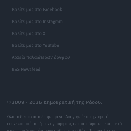
Ειδήσεις
•
πριν 21 ώρες
Βρείτε μας στο Facebook
Έκκληση γονέων για να λειτουργήσει ο
Βρείτε μας στο Instagram
Βρεφονηπιακός Σταθμός Κάσου
Τοπικές Ειδήσεις
•
πριν 21 ώρες
Βρείτε μας στο X
Βρείτε μας στο Youtube
Ακρίβεια: Σημαντικές οι διατακτικές σίτισης για 3
στους 4 εργαζομένους
Αρχείο παλαιότερων άρθρων
Ειδήσεις
•
πριν 21 ώρες
RSS Newsfeed
Κινητοποίηση της Πυροσβεστικής στην Κάρπαθο, για
τη φωτιά στην περιοχή Σάνταλο
Τοπικές Ειδήσεις
•
πριν 21 ώρες
©
2009 - 2026 Δημοκρατική της Ρόδου.
Η Ρόδος μπαίνει στη διεκδίκηση για τη Μεσογειακή
Πρωτεύουσα Πολιτισμού και Διαλόγου 2028
Όλα τα δικαιώματα δεσμευμένα. Απαγορεύεται η χρήση ή
Τοπικές Ειδήσεις
•
πριν 21 ώρες
επανεκπομπή του ή η αντιγραφή του, σε οποιοδήποτε μέσο, μετά
ή άνευ επεξεργασίας, χωρίς άδεια του εκδότη. Το σύνολο του