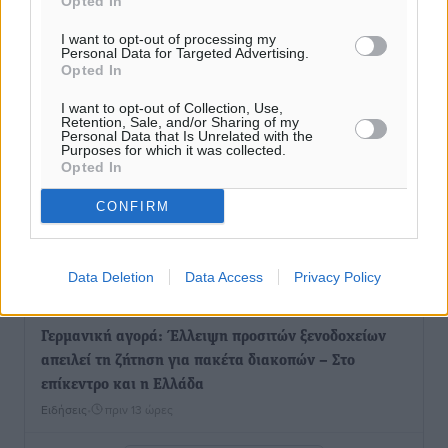
Opted In
Εγκρίθηκε η ηλεκτρική διασύνδεση Ρόδου και Κω
μέσω υποβρύχιων καλωδίων με την ηπειρωτική
I want to opt-out of processing my
Ελλάδα
Personal Data for Targeted Advertising.
Opted In
Τοπικές Ειδήσεις
•
πριν 12 ώρες
I want to opt-out of Collection, Use,
Retention, Sale, and/or Sharing of my
Νέο ανακαινισμένο δημοτικό τουριστικό γραφείο
Personal Data that Is Unrelated with the
Purposes for which it was collected.
στην Πάτμο
Opted In
Τοπικές Ειδήσεις
•
πριν 12 ώρες
CONFIRM
Οι συναντήσεις που είχε κατά την επίσκεψη του στη
Ρόδο ο Πρέσβης της Βραζιλίας στην Ελλάδα
Data Deletion
Data Access
Privacy Policy
Τοπικές Ειδήσεις
•
πριν 13 ώρες
Γερμανική αγορά: Έλλειψη προσιτών ξενοδοχείων
απειλεί τη ζήτηση για πακέτα διακοπών – Στο
επίκεντρο και η Ελλάδα
Ειδήσεις
•
πριν 13 ώρες