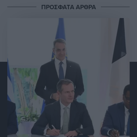
ΠΡΟΣΦΑΤΑ ΑΡΘΡΑ
Γ.Σ. Διαγόρας: Στα «κυανέρυθρα» ο Janni Pembe
Αθλητικά
•
πριν 16 ώρες
Σύλληψη 21χρονου για ναρκωτικά στη Ρόδο
Τοπικές Ειδήσεις
•
πριν 16 ώρες
Με 13,1% κάλυψη εργαζομένων από συλλογικές
συμβάσεις, η Ελλάδα στον “πάτο” της ΕΕ
Απόψεις
•
πριν 17 ώρες
Στο νοσοκομείο της Ρόδου αύριο ο Άδωνις Γεωργιάδης
Τοπικές Ειδήσεις
•
πριν 17 ώρες
Φώτης Γιαννακός στον RV: Με αυξημένες πληρότητες
η Λέρος, στόχος η επιμήκυνση της τουριστικής σεζόν
στο νησί
Τοπικές Ειδήσεις
•
πριν 17 ώρες