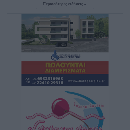
Περισσότερες ειδήσεις
Νέο ξενοδοχείο στη Ρόδο για την H Hotels –
Χατζηλαζάρου – Προχωρά καινούργιο ξενοδοχείο
στην Κω
Τοπικές Ειδήσεις
•
πριν 13 ώρες
Αυτοκίνητο μπήκε παράνομα σε μονόδρομο στο
Μαστιχάρι – Αναποδογύρισε όχημα με μητέρα και
5χρονο παιδί
Τοπικές Ειδήσεις
•
πριν 13 ώρες
“Η Ευρώπη αντιμετώπιζε το προσφυγικό σαν ταινία
τρόμου” – Η συγκλονιστική μαρτυρία της Χαρούλας
Γιασιράνη στον RV για τα γεγονότα που οδήγησαν στο
Σύμφωνο της Λέρου
Τοπικές Ειδήσεις
•
πριν 13 ώρες
Συναυλία με τον Γιάννη Κότσιρα στις 21 Αυγούστου
Πολιτιστικά
•
πριν 13 ώρες