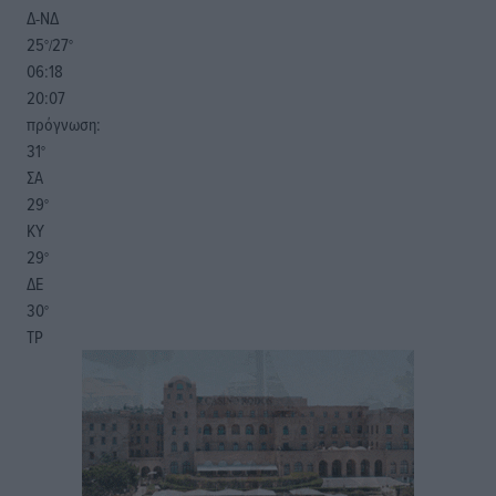
Δ-ΝΔ
25
27
°/
°
06:18
20:07
πρόγνωση:
31
°
ΣΑ
29
°
ΚΥ
29
°
ΔΕ
30
°
ΤΡ