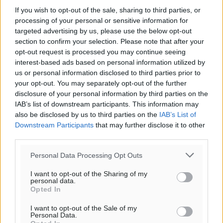
If you wish to opt-out of the sale, sharing to third parties, or
processing of your personal or sensitive information for
targeted advertising by us, please use the below opt-out
section to confirm your selection. Please note that after your
opt-out request is processed you may continue seeing
interest-based ads based on personal information utilized by
us or personal information disclosed to third parties prior to
your opt-out. You may separately opt-out of the further
Ροή ειδήσεων
disclosure of your personal information by third parties on the
IAB’s list of downstream participants. This information may
also be disclosed by us to third parties on the
IAB’s List of
Η Meridiam ξεκλειδώνει τις έρευνες βυθού στη
Downstream Participants
that may further disclose it to other
θαλάσσια περιοχή Κάσου και Καρπάθου
third parties.
Τοπικές Ειδήσεις
•
πριν 10 ώρες
Personal Data Processing Opt Outs
Παρουσίαση βιβλίου του Α. Χατζημιχαήλ – Τιμητική
I want to opt-out of the Sharing of my
personal data.
εκδήλωση για τους αυτοδιοικητικούς της Κω
Opted In
Πολιτιστικά
•
πριν 11 ώρες
I want to opt-out of the Sale of my
Personal Data.