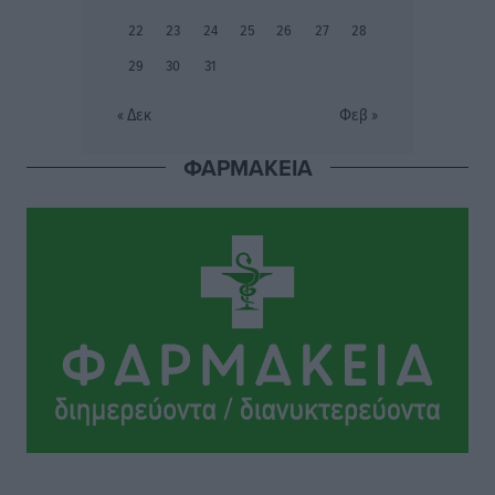
προετοιμασίας
22
23
24
25
26
27
28
Αθλητικά
•
πριν 14 ώρες
29
30
31
Εθνικός Αρχίπολης: Μεγάλο βήμα προόδου η ίδρυση
« Δεκ
Φεβ »
Ακαδημίας
Αθλητικά
•
πριν 14 ώρες
ΦΑΡΜΑΚΕΙΑ
Ιππότες: Με το βλέμμα στραμμένο στο μέλλον
Αθλητικά
•
πριν 14 ώρες
ΠΑΜΕ ΣΤΟΙΧΗΜΑ: Περισσότερα από 95 εκατομμύρια
ευρώ σε κέρδη μοίρασε τον Ιούλιο
Αθλητικά
•
πριν 14 ώρες
Ολοκλήρωση του έργου αναβάθμισης των
υποδομών του Νεστορίδειου Μελάθρου
Τοπικές Ειδήσεις
•
πριν 15 ώρες