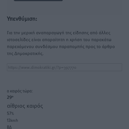
Υπενθύμιση:
Για την μερική αναπαραγωγή της είδησης από άλλες
ιστοσελίδες είναι απαραίτητη η χρήση του παρακάτω
παρεχόμενου συνδέσμου παραπομπής προς το άρθρο
της Δημοκρατικής.
o καιρός τώρα:
29
°
αίθριος καιρός
57
%
13
km/h
ΒΔ