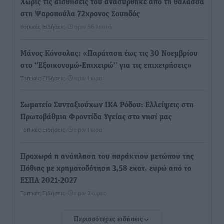
Χωρίς τις αισθήσεις του ανασύρθηκε από τη θάλασσα
στη Ψαροπούλα 72χρονος Σουηδός
Τοπικές Ειδήσεις
•
πριν 56 λεπτά
Μάνος Κόνσολας: «Παράταση έως τις 30 Νοεμβρίου
στο ‘’Εξοικονομώ-Επιχειρώ’’ για τις επιχειρήσεις»
Τοπικές Ειδήσεις
•
πριν 1 ώρα
Σωματείο Συνταξιούχων ΙΚΑ Ρόδου: Ελλείψεις στη
Πρωτοβάθμια Φροντίδα Υγείας στο νησί μας
Τοπικές Ειδήσεις
•
πριν 1 ώρα
Προχωρά η ανάπλαση του παράκτιου μετώπου της
Πόθιας με χρηματοδότηση 3,58 εκατ. ευρώ από το
ΕΣΠΑ 2021-2027
Τοπικές Ειδήσεις
•
πριν 2 ώρες
Περισσότερες ειδήσεις
Την Παρασκευή 21 Αυγούστου η τελετή εγκαινίων