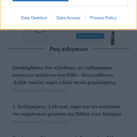
Data Deletion
Data Access
Privacy Policy
Ροή ειδήσεων
Συνελήφθησαν δύο αλλοδαπές για λαθρεμπόριο
καπνικών προϊόντων στη Ρόδο – Κατασχέθηκαν
-3.928- πακέτα χωρίς ειδική ταινία φορολόγησης
Τοπικές Ειδήσεις
•
πριν 13 λεπτά
Γ. Χατζημάρκος: 3,58 εκατ. ευρώ για την ανάπλαση
του παραλιακού μετώπου της Πόθιας στην Κάλυμνο
Τοπικές Ειδήσεις
•
πριν 52 λεπτά