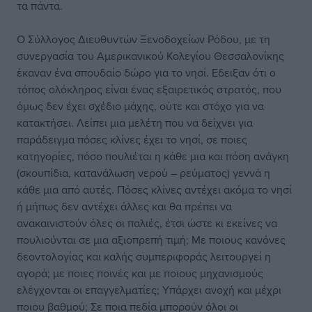
τα πάντα.
Ο Σύλλογος Διευθυντών Ξενοδοχείων Ρόδου, με τη
συνεργασία του Αμερικανικού Κολεγίου Θεσσαλονίκης
έκαναν ένα σπουδαίο δώρο για το νησί. Εδειξαν ότι ο
τόπος ολόκληρος είναι ένας εξαιρετικός στρατός, που
όμως δεν έχει σχέδιο μάχης, ούτε και στόχο για να
κατακτήσει. Λείπει μια μελέτη που να δείχνει για
παράδειγμα πόσες κλίνες έχει το νησί, σε ποιες
κατηγορίες, πόσο πουλιέται η κάθε μια και πόση ανάγκη
(σκουπίδια, κατανάλωση νερού – ρεύματος) γεννά η
κάθε μια από αυτές. Πόσες κλίνες αντέχει ακόμα το νησί
ή μήπως δεν αντέχει άλλες και θα πρέπει να
ανακαινιστούν όλες οι παλιές, έτσι ώστε κι εκείνες να
πουλιούνται σε μια αξιοπρεπή τιμή; Με ποιους κανόνες
δεοντολογίας και καλής συμπεριφοράς λειτουργεί η
αγορά; με ποιες ποινές και με ποιους μηχανισμούς
ελέγχονται οι επαγγελματίες; Υπάρχει ανοχή και μέχρι
ποιου βαθμού; Σε ποια πεδία μπορούν όλοι οι