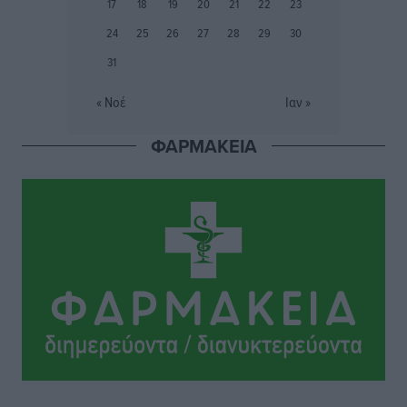
17
18
19
20
21
22
23
24
25
26
27
28
29
30
Τουρισμός: «Φτωχός συγγενής κάμπινγκ και
31
τροχόσπιτα
Ειδήσεις
•
πριν 4 ώρες
« Νοέ
Ιαν »
Έφυγε από τη ζωή ο επί σειρά ετών εφημέριος στον
ΦΑΡΜΑΚΕΙΑ
ιερό Ναό του Αγίου Νικολάου Παστίδας Μιχαήλ
Καψάλης
Τοπικές Ειδήσεις
•
πριν 21 ώρες
Αποκαλυπτήρια για την «Ατζέντα 2030» από το βήμα
της ΔΕΘ
Ειδήσεις
•
πριν 24 ώρες
Από την παράδοση της Ρόδου στα ερευνητικά
εργαστήρια: Το μελεκούνι αποκτά διεθνές
επιστημονικό ενδιαφέρον