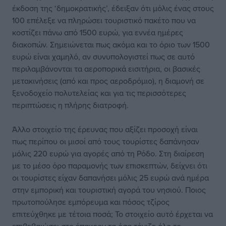
έκδοση της ‘δημοκρατικής’, έδειξαν ότι μόλις ένας στους
100 επέλεξε να πληρώσει τουριστικό πακέτο που να
κοστίζει πάνω από 1500 ευρώ, για εννέα ημέρες
διακοπών. Σημειώνεται πως ακόμα και το όριο των 1500
ευρώ είναι χαμηλό, αν συνυπολογιστεί πως σε αυτό
περιλαμβάνονται τα αεροπορικά εισιτήρια, οι βασικές
μετακινήσεις (από και προς αεροδρόμιο), η διαμονή σε
ξενοδοχείο πολυτελείας και για τις περισσότερες
περιπτώσεις η πλήρης διατροφή.
Άλλο στοιχείο της έρευνας που αξίζει προσοχή είναι
πως περίπου οι μισοί από τους τουρίστες δαπάνησαν
μόλις 220 ευρώ για αγορές από τη Ρόδο. Στη διαίρεση
με το μέσο όρο παραμονής των επισκεπτών, δείχνει ότι
οι τουρίστες είχαν δαπανήσει μόλις 25 ευρώ ανά ημέρα
στην εμπορική και τουριστική αγορά του νησιού. Ποιος
πρωτοπούλησε εμπόρευμα και πόσος τζίρος
επιτεύχθηκε με τέτοια ποσά; Το στοιχείο αυτό έρχεται να