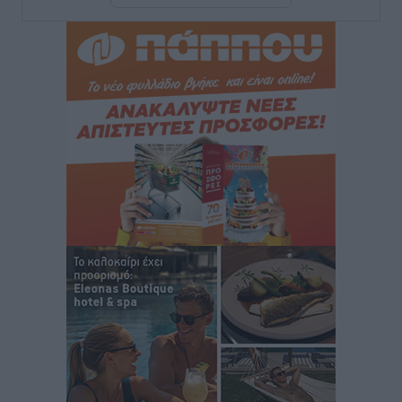
του νέου Περιφερειακού Πολυδύναμου Ιατρείου
Γενναδίου παρουσία του Άδωνι Γεωργιάδη
Τοπικές Ειδήσεις
•
πριν 2 ώρες
Στη Λέρο ο πρόεδρος του ΠΑΣΟΚ Νίκος Ανδρουλάκης
Τοπικές Ειδήσεις
•
πριν 2 ώρες
Στα 2-2,35 GW ο στόχος για τα πρώτα υπεράκτια
αιολικά πάρκα που θα λειτουργήσουν στη χώρα μας
Ειδήσεις
•
πριν 3 ώρες
Η Ελλάδα κρατά το τουριστικό momentum, παρά τις
γεωπολιτικές αναταράξεις
Ειδήσεις
•
πριν 4 ώρες
Σε κόκκινο συναγερμό επτά Περιφέρειες – Οι οδηγίες
της Πολιτικής Προστασίας και ο Χάρτης Πρόβλεψης