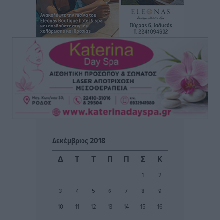
Πυρκαγιάς
Ειδήσεις
•
πριν 4 ώρες
ΑΑΔΕ: Αυξάνονται οι «καρφωτές» για φοροδιαφυγή
– Στο μικροσκόπιο τουριστικοί προορισμοί, ταμειακές
και συναλλαγές POS
Ειδήσεις
•
πριν 4 ώρες
Δημόσιο: Το νέο καθεστώς επιλογής προϊσταμένων, τι
προβλέπει το νομοσχέδιο του Υπ. Εσωτερικών
Ειδήσεις
•
πριν 4 ώρες
Δεκέμβριος 2018
Ποιες κατηγορίες καταστημάτων συγκεντρώνουν τη
Δ
Τ
Τ
Π
Π
Σ
Κ
μεγαλύτερη κίνηση
1
2
Ειδήσεις
•
πριν 4 ώρες
3
4
5
6
7
8
9
Αστυπάλαια: Το φως που μένει αναμμένο στο κάστρο
10
11
12
13
14
15
16
Τοπικές Ειδήσεις
•
πριν 4 ώρες