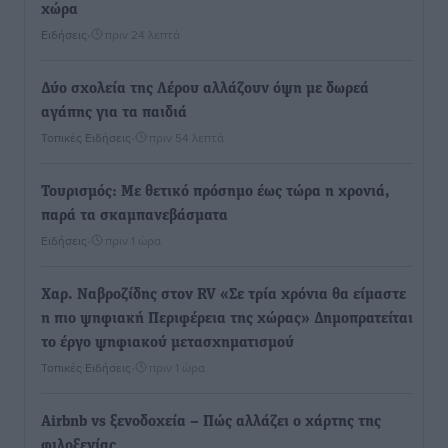
χώρα
Ειδήσεις
•
πριν 24 λεπτά
Δύο σχολεία της Λέρου αλλάζουν όψη με δωρεά
αγάπης για τα παιδιά
Τοπικές Ειδήσεις
•
πριν 54 λεπτά
Τουρισμός: Με θετικό πρόσημο έως τώρα η χρονιά,
παρά τα σκαμπανεβάσματα
Ειδήσεις
•
πριν 1 ώρα
Χαρ. Ναβροζίδης στον RV «Σε τρία χρόνια θα είμαστε
η πιο ψηφιακή Περιφέρεια της χώρας» Δημοπρατείται
το έργο ψηφιακού μετασχηματισμού
Τοπικές Ειδήσεις
•
πριν 1 ώρα
Airbnb vs ξενοδοχεία – Πώς αλλάζει ο χάρτης της
φιλοξενίας