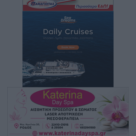
Ρόδος: «Βουλιάζει» από τουρίστες – Πάνω από 1 εκατ.
επιβάτες και 55 κρουαζιερόπλοια
Τοπικές Ειδήσεις
•
πριν 2 ώρες
Γ’ Εθνική Κατηγορία: Οι ημερομηνίες των
αγωνιστικών της κανονικής περιόδου
Αθλητικά
•
πριν 7 ώρες
Συνελήφθησαν δύο άτομα στην Κάρπαθο για άγρα
πελατών
Τοπικές Ειδήσεις
•
πριν 7 ώρες
Χωρίς υποχρεωτική παρουσία μικρών στη 12άδα
Αθλητικά
•
πριν 8 ώρες
Ο Πελεκάνος, οι ανεμογεννήτριες και μια κοινότητα
που κανείς δεν ρώτησε
Δημο-Κρίσεις
•
πριν 8 ώρες