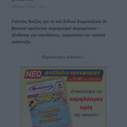
Ειδήσεις
•
πριν 1 ώρα
Γιάννης Χατζής για το νέο Ειδικό Χωροταξικό: Οι
βασικοί οριζόντιοι περιορισμοί παραμένουν –
Κίνδυνος για επενδύσεις, περιουσίες και τοπική
ανάπτυξη
Τοπικές Ειδήσεις
•
πριν 1 ώρα
Περισσότερες ειδήσεις
Ευ. Τουρνάς: Απέναντι σε ακραία καιρικά φαινόμενα
δεν υπάρχουν περιθώρια εφησυχασμού
Ειδήσεις
•
πριν 2 ώρες
Στον Άγιο Νικόλαο Χάλκης ανοίγει ξανά το
ανανεωμένο εκκλησιαστικό μουσείο από τη Λέσχη
Lions Χάλκης
Τοπικές Ειδήσεις
•
πριν 2 ώρες