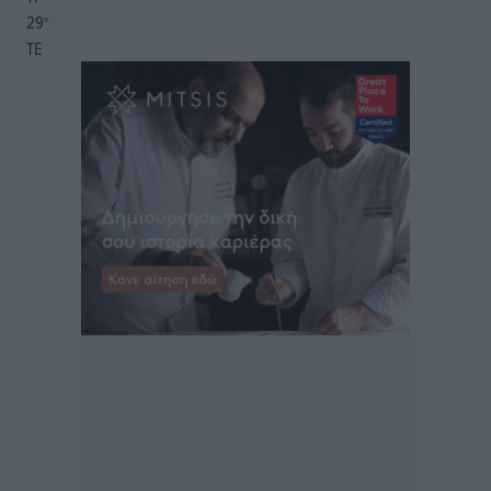
29
°
ΤΕ