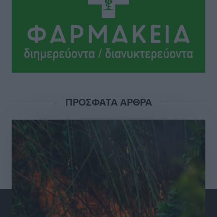
Γεωργιάδη” – Κίνητρα για τους γιατρούς των νησιών
και συνεργασία Ρόδου με το Αττικόν για το
Ακτινοθεραπευτικό
Τοπικές Ειδήσεις
•
πριν 8 ώρες
Σούπερ μάρκετ: Διευρύνεται η εθνική πρωτοβουλία
για τις τιμές – Eρχονται νέες συμμετοχές εταιρειών
Ειδήσεις
•
πριν 8 ώρες
ΠΡΟΣΦΑΤΑ ΑΡΘΡΑ
Συνελήφθησαν έξι άτομα για ηχορύπανση από
καταστήματα στο Νότιο Αιγαίο
Τοπικές Ειδήσεις
•
πριν 8 ώρες
15 Αυγούστου 2026: Πώς θα πληρωθούν όσοι
εργαστούν την αργία – Τι ισχύει για πενθήμερο,
εξαήμερο και άδειες
Ειδήσεις
•
πριν 8 ώρες