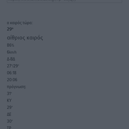
o καιρός τώρα:
29
°
αίθριος καιρός
86
%
6
km/h
Δ-ΒΔ
27
29
°/
°
06:18
20:06
πρόγνωση:
31
°
ΚΥ
29
°
ΔΕ
30
°
ΤΡ