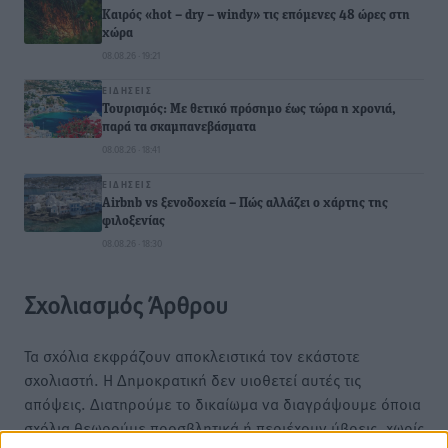
Καιρός «hot – dry – windy» τις επόμενες 48 ώρες στη
χώρα
08.08.26 · 19:21
ΕΙΔΉΣΕΙΣ
Τουρισμός: Με θετικό πρόσημο έως τώρα η χρονιά,
παρά τα σκαμπανεβάσματα
08.08.26 · 18:41
ΕΙΔΉΣΕΙΣ
Airbnb vs ξενοδοχεία – Πώς αλλάζει ο χάρτης της
φιλοξενίας
08.08.26 · 18:30
Σχολιασμός Άρθρου
Τα σχόλια εκφράζουν αποκλειστικά τον εκάστοτε
σχολιαστή. Η Δημοκρατική δεν υιοθετεί αυτές τις
απόψεις. Διατηρούμε το δικαίωμα να διαγράψουμε όποια
σχόλια θεωρούμε προσβλητικά ή περιέχουν ύβρεις, χωρίς