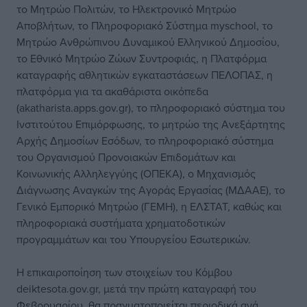
το Μητρώο Πολιτών, το Ηλεκτρονικό Μητρώο
Αποβλήτων, το Πληροφοριακό Σύστημα myschool, το
Μητρώο Ανθρώπινου Δυναμικού Ελληνικού Δημοσίου,
το Εθνικό Μητρώο Ζώων Συντροφιάς, η Πλατφόρμα
καταγραφής αθλητικών εγκαταστάσεων ΠΕΛΟΠΑΣ, η
πλατφόρμα για τα ακαθάριστα οικόπεδα
(akatharista.apps.gov.gr), το πληροφοριακό σύστημα του
Ινστιτούτου Επιμόρφωσης, το μητρώο της Ανεξάρτητης
Αρχής Δημοσίων Εσόδων, το πληροφοριακό σύστημα
του Οργανισμού Προνοιακών Επιδομάτων και
Κοινωνικής Αλληλεγγύης (ΟΠΕΚΑ), ο Μηχανισμός
Διάγνωσης Αναγκών της Αγοράς Εργασίας (ΜΔΑΑΕ), το
Γενικό Εμπορικό Μητρώο (ΓΕΜΗ), η ΕΛΣΤΑΤ, καθώς και
πληροφοριακά συστήματα χρηματοδοτικών
προγραμμάτων και του Υπουργείου Εσωτερικών.
Η επικαιροποίηση των στοιχείων του Κόμβου
deiktesota.gov.gr, μετά την πρώτη καταγραφή του
Φεβρουαρίου, θα πραγματοποιείται περιοδικά ανά