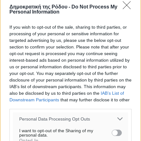
καμμία προειδοποίηση. Χρήστες που δεν τηρούν τους
Δημοκρατική της Ρόδου -
Do Not Process My
όρους χρήσης αποκλείονται.
Personal Information
If you wish to opt-out of the sale, sharing to third parties, or
Προσθέστε ένα σχόλιο
processing of your personal or sensitive information for
targeted advertising by us, please use the below opt-out
section to confirm your selection. Please note that after your
Το E-mail δεν θα δημοσιευτεί.
opt-out request is processed you may continue seeing
Πρέπει να συμπληρωθούν όλα τα πεδία για την
interest-based ads based on personal information utilized by
us or personal information disclosed to third parties prior to
υποβολή του σχολίου.
your opt-out. You may separately opt-out of the further
disclosure of your personal information by third parties on the
Όνοματεπώνυμο
Email
IAB’s list of downstream participants. This information may
also be disclosed by us to third parties on the
IAB’s List of
Downstream Participants
that may further disclose it to other
third parties.
Φύλαξε τα στοιχεία μου για την επόμενη φορά.
Personal Data Processing Opt Outs
I want to opt-out of the Sharing of my
personal data.
Opted In