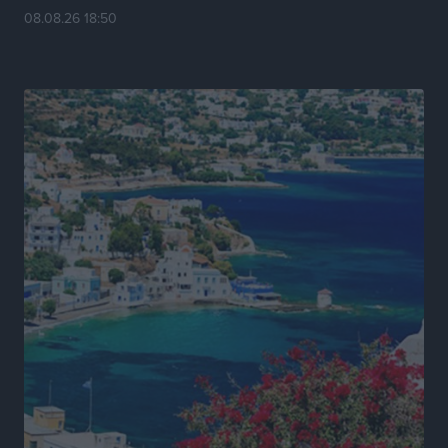
08.08.26 18:50
Πρωτάθλημα Καλαθοσφαίρισης Δικηγορικών
Συλλόγων Ελλάδας και Κύπρου: Η Ρόδος φιλοξένησε
με επιτυχία την 17η διοργάνωση
Αθλητικά
•
πριν 10 ώρες
Φοιτητική στέγη: «Φωτιά» τα ενοίκια σε Αθήνα και
Θεσσαλονίκη – Έως 800 ευρώ στο Ρέθυμνο
Ειδήσεις
•
πριν 10 ώρες
Η Τουρκία σε νέο «κρεσέντο» προκλήσεων στο Αιγαίο
με 18 παραβάσεις και παραβιάσεις
Ειδήσεις
•
πριν 10 ώρες
Θερινές εκπτώσεις 2026 έως τις 31 Αυγούστου – Τι
πρέπει να προσέξουν οι καταναλωτές
Ειδήσεις
•
πριν 10 ώρες