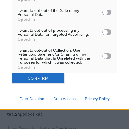
I want to opt-out of the Sale of my
Personal Data.
Opted In
I want to opt-out of processing my
Personal Data for Targeted Advertising.
Opted In
I want to opt-out of Collection, Use,
Retention, Sale, and/or Sharing of my
Personal Data that Is Unrelated with the
Purposes for which it was collected.
Opted In
Υπενθύμιση:
CONFIRM
Για την μερική αναπαραγωγή της είδησης από άλλες
Data Deletion
Data Access
Privacy Policy
ιστοσελίδες είναι απαραίτητη η χρήση του παρακάτω
παρεχόμενου συνδέσμου παραπομπής προς το άρθρο
της Δημοκρατικής.