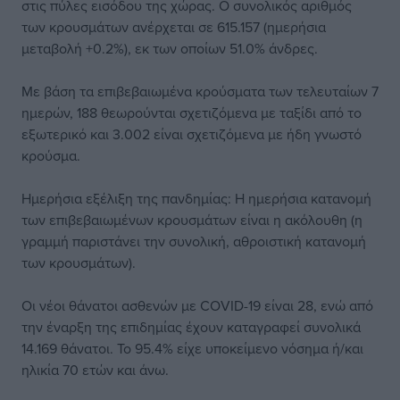
στις πύλες εισόδου της χώρας. Ο συνολικός αριθμός
των κρουσμάτων ανέρχεται σε 615.157 (ημερήσια
μεταβολή +0.2%), εκ των οποίων 51.0% άνδρες.
Με βάση τα επιβεβαιωμένα κρούσματα των τελευταίων 7
ημερών, 188 θεωρούνται σχετιζόμενα με ταξίδι από το
εξωτερικό και 3.002 είναι σχετιζόμενα με ήδη γνωστό
κρούσμα.
Ημερήσια εξέλιξη της πανδημίας: Η ημερήσια κατανομή
των επιβεβαιωμένων κρουσμάτων είναι η ακόλουθη (η
γραμμή παριστάνει την συνολική, αθροιστική κατανομή
των κρουσμάτων).
Οι νέοι θάνατοι ασθενών με COVID-19 είναι 28, ενώ από
την έναρξη της επιδημίας έχουν καταγραφεί συνολικά
14.169 θάνατοι. Το 95.4% είχε υποκείμενο νόσημα ή/και
ηλικία 70 ετών και άνω.