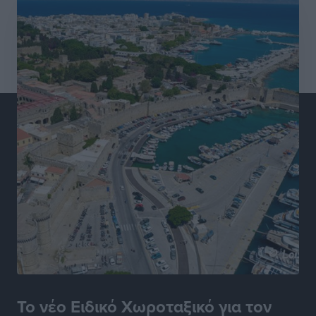
Κίνδυνος για επενδύσεις, περιουσίες και τοπική
ανάπτυξη
Τοπικές Ειδήσεις
•
πριν 14 ώρες
Ευ. Τουρνάς: Απέναντι σε ακραία καιρικά φαινόμενα
δεν υπάρχουν περιθώρια εφησυχασμού
Ειδήσεις
•
πριν 15 ώρες
Στον Άγιο Νικόλαο Χάλκης ανοίγει ξανά το
ανανεωμένο εκκλησιαστικό μουσείο από τη Λέσχη
Lions Χάλκης
Τοπικές Ειδήσεις
•
πριν 15 ώρες
Ρόδος: «Βουλιάζει» από τουρίστες – Πάνω από 1 εκατ.
επιβάτες και 55 κρουαζιερόπλοια
Τοπικές Ειδήσεις
•
πριν 15 ώρες
Το νέο Ειδικό Χωροταξικό για τον