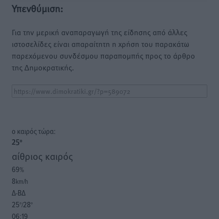
Υπενθύμιση:
Για την μερική αναπαραγωγή της είδησης από άλλες
ιστοσελίδες είναι απαραίτητη η χρήση του παρακάτω
παρεχόμενου συνδέσμου παραπομπής προς το άρθρο
της Δημοκρατικής.
o καιρός τώρα:
25
°
αίθριος καιρός
69
%
8
km/h
Δ-ΒΔ
25
28
°/
°
06:19