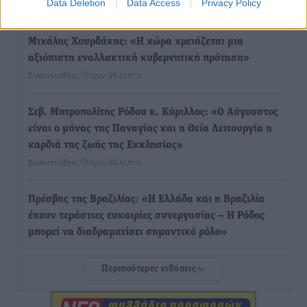
Data Deletion
Data Access
Privacy Policy
Συνεντεύξεις
•
πριν 35 λεπτά
Μιχάλης Χουρδάκης: «Η χώρα χρειάζεται μια
αξιόπιστη εναλλακτική κυβερνητική πρόταση»
Συνεντεύξεις
•
πριν 36 λεπτά
Σεβ. Μητροπολίτης Ρόδου κ. Κύριλλος: «Ο Αύγουστος
είναι ο μήνας της Παναγίας και η Θεία Λειτουργία η
καρδιά της ζωής της Εκκλησίας»
Συνεντεύξεις
•
πριν 36 λεπτά
Πρέσβης της Βραζιλίας: «Η Ελλάδα και η Βραζιλία
έχουν τεράστιες ευκαιρίες συνεργασίας – Η Ρόδος
μπορεί να διαδραματίσει σημαντικό ρόλο»
Συνεντεύξεις
•
πριν 37 λεπτά
Περισσότερες ειδήσεις
Τσαμπίκα Διαμαντή: Η Ρόδος δεν μπορεί να σχεδιάζει
το μέλλον της μέσα στην αβεβαιότητα