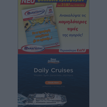
Συνεντεύξεις
•
πριν 39 λεπτά
Η υπογεννητικότητα βάζει λουκέτο σε 11 σχολεία
Πρωτοβάθμιας στα Δωδεκάνησα
Ρεπορτάζ
•
πριν 40 λεπτά
Κ. Σπανός: Παρά την αυξημένη τουριστική κίνηση, η
αγορά της Ρόδου κινείται κάτω από τις προσδοκίες
Ρεπορτάζ
•
πριν 42 λεπτά
Ο λαγοκέφαλος βρήκε επιτέλους τιμή, μένει να βρεθεί
και σχέδιο
Δημο-Κρίσεις
•
πριν 43 λεπτά
Το ΠΑΣΟΚ στα Δωδεκάνησα ψάχνει έξι και του
περισσεύουν 14
Δημο-Κρίσεις
•
πριν 44 λεπτά