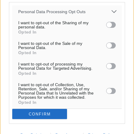
Personal Data Processing Opt Outs
I want to opt-out of the Sharing of my
personal data.
Ροή ειδήσεων
Opted In
I want to opt-out of the Sale of my
Personal Data.
Το νέο Ειδικό Χωροταξικό για τον Τουρισμό
Opted In
ξανασχεδιάζει τον επενδυτικό χάρτη της Ρόδου
I want to opt-out of processing my
Τοπικές Ειδήσεις
•
πριν 31 λεπτά
Personal Data for Targeted Advertising.
Opted In
Γιάννης Βασιλάκης: «Η Πρωτοβάθμια Φροντίδα
I want to opt-out of Collection, Use,
Retention, Sale, and/or Sharing of my
Υγείας πρέπει να φτάνει σε κάθε γωνιά – Ενισχύουμε
Personal Data that Is Unrelated with the
Purposes for which it was collected.
τις δομές, δεν τις αποδυναμώνουμε»
Opted In
Συνεντεύξεις
•
πριν 32 λεπτά
CONFIRM
Ιδρυμα Ωνάση: Το όραμα πίσω από τα δύο νέα
σχολεία της Ρόδου