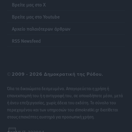
Βρείτε μας στο X
Φοιτητική στέγη: «Φωτιά» τα ενοίκια σε Αθήνα και
Βρείτε μας στο Youtube
Θεσσαλονίκη – Έως 800 ευρώ στο Ρέθυμνο
Αρχείο παλαιότερων άρθρων
Ειδήσεις
•
πριν 23 ώρες
RSS Newsfeed
Η Τουρκία σε νέο «κρεσέντο» προκλήσεων στο Αιγαίο
με 18 παραβάσεις και παραβιάσεις
Ειδήσεις
•
πριν 23 ώρες
©
2009 - 2026 Δημοκρατική της Ρόδου.
Θερινές εκπτώσεις 2026 έως τις 31 Αυγούστου – Τι
πρέπει να προσέξουν οι καταναλωτές
Όλα τα δικαιώματα δεσμευμένα. Απαγορεύεται η χρήση ή
Ειδήσεις
•
πριν 23 ώρες
επανεκπομπή του ή η αντιγραφή του, σε οποιοδήποτε μέσο, μετά
ή άνευ επεξεργασίας, χωρίς άδεια του εκδότη. Το σύνολο του
ΑΔΜΗΕ: Ολοκληρώνεται η ηλεκτρική διασύνδεση των
περιεχομένου και των υπηρεσιών του dimokratiki.gr διατίθεται
Κυκλάδων, τα οφέλη
στους επισκέπτες αυστηρά για προσωπική χρήση.
Ειδήσεις
•
πριν 23 ώρες