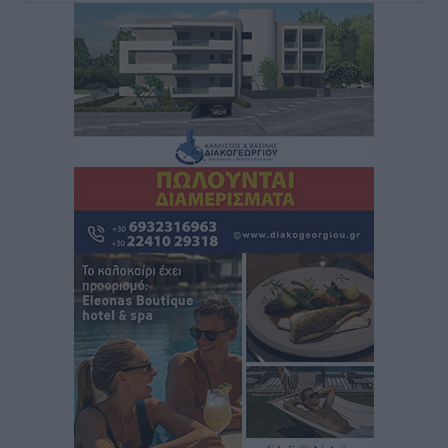
εφησυχασμού» – Σε πλήρη ετοιμότητα ο μηχανισμός
Ειδήσεις
•
πριν 6 ώρες
Καιρός: Επιμένουν οι υψηλές θερμοκρασίες – Ισχυρά
μελτέμια έως 9 μποφόρ, σε «Red Code» 6 περιοχές
Τοπικές Ειδήσεις
•
πριν 7 ώρες
Τα φοιτητικά ενοίκια «τινάζουν στον αέρα» τους
οικογενειακούς προϋπολογισμούς
Ειδήσεις
•
πριν 7 ώρες
Δύο νέοι ξενώνες παραδόθηκαν στις Ένοπλες
Δυνάμεις στη νήσο Ρω
Τοπικές Ειδήσεις
•
πριν 7 ώρες
Συνεχίζεται η έξοδος του Αυγούστου – Πάνω από
34.000 αναχωρούν σήμερα μόνο από τον Πειραιά