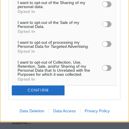
I want to opt-out of the Sharing of my
0
personal data.
Opted In
I want to opt-out of the Sale of my
Personal Data.
Opted In
ΣΧΕΤΙΚΆ
I want to opt-out of processing my
Personal Data for Targeted Advertising.
Opted In
Η Εισαγγελέας εισηγήθηκε την προσωρινή κράτηση του
38χρονου κατηγορούμενου για βιασμό της 13χρονης θετής
I want to opt-out of Collection, Use,
Retention, Sale, and/or Sharing of my
του κόρης
Personal Data that Is Unrelated with the
Purposes for which it was collected.
Opted In
Διαφωνία Ανακριτή και Εισαγγελέως για την προσωρινή
κράτηση του 38χρονου κατηγορούμενου για βιασμό της
CONFIRM
13χρονης…
Data Deletion
Data Access
Privacy Policy
Διαφωνία Ανακριτή και Εισαγγελέως για την προσωρινή
κράτηση του 38χρονου κατηγορούμενου για βιασμό της
13χρονης…