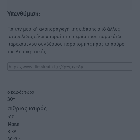
Υπενθύμιση:
Για την μερική αναπαραγωγή της είδησης από άλλες
ιστοσελίδες είναι απαραίτητη η χρήση του παρακάτω
παρεχόμενου συνδέσμου παραπομπής προς το άρθρο
της Δημοκρατικής.
o καιρός τώρα:
30
°
αίθριος καιρός
51
%
14
km/h
Β-ΒΔ
30
31
°/
°