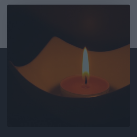
τις δομές, δεν τις αποδυναμώνουμε»
Συνεντεύξεις
•
πριν 9 ώρες
Ιδρυμα Ωνάση: Το όραμα πίσω από τα δύο νέα
σχολεία της Ρόδου
Συνεντεύξεις
•
πριν 9 ώρες
Μιχάλης Χουρδάκης: «Η χώρα χρειάζεται μια
αξιόπιστη εναλλακτική κυβερνητική πρόταση»
Συνεντεύξεις
•
πριν 9 ώρες
Σεβ. Μητροπολίτης Ρόδου κ. Κύριλλος: «Ο Αύγουστος
είναι ο μήνας της Παναγίας και η Θεία Λειτουργία η
καρδιά της ζωής της Εκκλησίας»
Συνεντεύξεις
•
πριν 9 ώρες
Πρέσβης της Βραζιλίας: «Η Ελλάδα και η Βραζιλία
έχουν τεράστιες ευκαιρίες συνεργασίας – Η Ρόδος