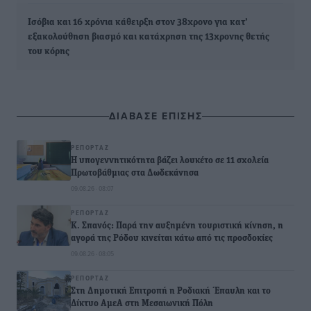
Ισόβια και 16 χρόνια κάθειρξη στον 38χρονο για κατ’
εξακολούθηση βιασμό και κατάχρηση της 13χρονης θετής
του κόρης
ΔΙΑΒΑΣΕ ΕΠΙΣΗΣ
ΡΕΠΟΡΤΆΖ
Η υπογεννητικότητα βάζει λουκέτο σε 11 σχολεία
Πρωτοβάθμιας στα Δωδεκάνησα
09.08.26 · 08:07
ΡΕΠΟΡΤΆΖ
Κ. Σπανός: Παρά την αυξημένη τουριστική κίνηση, η
αγορά της Ρόδου κινείται κάτω από τις προσδοκίες
09.08.26 · 08:05
ΡΕΠΟΡΤΆΖ
Στη Δημοτική Επιτροπή η Ροδιακή Έπαυλη και το
Δίκτυο ΑμεΑ στη Μεσαιωνική Πόλη