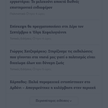
εργαστήρια: Το μελεκούνι αποκτά διεθνές
επιστημονικό ενδιαφέρον
Πολιτιστικά
•
πριν 4 ώρες
Επίσκεψη θα πραγματοποιήσει στη Λέρο τον
Σεπτέμβριο η Όλγα Κεφαλογιάννη
Τοπικές Ειδήσεις
•
πριν 4 ώρες
Γιώργος Χατζημάρκος: Στηρίζουμε τις εκδηλώσεις
που γίνονται στα νησιά μας γιατί ο πολιτισμός είναι
δικαίωμα όλων και δύναμη ζωής
Τοπικές Ειδήσεις
•
πριν 5 ώρες
Κάρπαθος: Παλιά πυρομαχικά εντοπίστηκαν στο
Αρδάνι – Απαγορεύτηκε η κολύμβηση στην περιοχή
Τοπικές Ειδήσεις
•
πριν 5 ώρες
Περισσότερες ειδήσεις
Τουρνάς για φωτιές: «Κανένα περιθώριο