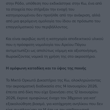
στην Ρόδο, υπόθεση που εκδικάστηκε στην Κω, ένα από
τα στοιχεία που στήριξαν την ενοχή του
κατηγορουμένου δεν προήλθε από την ανάκριση, αλλά
από μια φερόμενη ομολογία του ίδιου σε πρόσωπο του
επαγγελματικού του περιβάλλοντος.
Και είναι ακριβώς αυτή η κατηγορία αποδεικτικού υλικού
που η πρόσφατη νομολογία του Αρείου Πάγου
αντιμετωπίζει ως απολύτως νόμιμη και αξιοποιήσιμη,
θωρακίζοντας νομικά τη χρήση της στο ακροατήριο.
Η ομόφωνη καταδίκη και το ύψος της ποινής
Το Μικτό Ορκωτό Δικαστήριο της Κω, ολοκληρώνοντας
την ακροαματική διαδικασία στις 14 Ιανουαρίου 2026,
έπειτα από δίκη που είχε ξεκινήσει στις 12 Ιανουαρίου
2026, έκρινε ομοφώνως ένοχο τον 38χρονο για κατ’
εξακολούθηση βιασμό, για κατάχρηση ανηλίκου που δεν
είχε συμπληρώσει τα 14 έτη με την επιβαρυντική