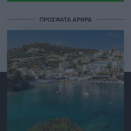
Α.Σ. Ρόδος: Πρώτη… στην νέα σελίδα των «ελαφιών»
(φωτορεπορτάζ)
Αθλητικά
•
πριν 4 ώρες
ΠΡΟΣΦΑΤΑ ΑΡΘΡΑ
Στίβος: Οι βαθμολογίες των συλλόγων της
Δωδεκανήσου
Αθλητικά
•
πριν 4 ώρες
Νέες ταυτότητες: Ποιοι πρέπει να τις αλλάξουν άμεσα
και ποιοι όχι
Ειδήσεις
•
πριν 4 ώρες
Στον Ιπποκράτη η Μαρία Βλάχου
Αθλητικά
•
πριν 4 ώρες
Οικονομική ενίσχυση για συντήρηση στο κλειστό της
Καρπάθου
Αθλητικά
•
πριν 4 ώρες