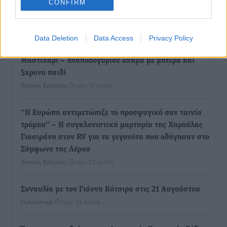
CONFIRM
στην Κω
Τοπικές Ειδήσεις
•
πριν 8 λεπτά
Data Deletion
Data Access
Privacy Policy
Αυτοκίνητο μπήκε παράνομα σε μονόδρομο στο
Μαστιχάρι – Αναποδογύρισε όχημα με μητέρα και
5χρονο παιδί
Τοπικές Ειδήσεις
•
πριν 15 λεπτά
“Η Ευρώπη αντιμετώπιζε το προσφυγικό σαν ταινία
τρόμου” – Η συγκλονιστική μαρτυρία της Χαρούλας
Γιασιράνη στον RV για τα γεγονότα που οδήγησαν στο
Σύμφωνο της Λέρου
Τοπικές Ειδήσεις
•
πριν 23 λεπτά
Συναυλία με τον Γιάννη Κότσιρα στις 21 Αυγούστου
Πολιτιστικά
•
πριν 32 λεπτά