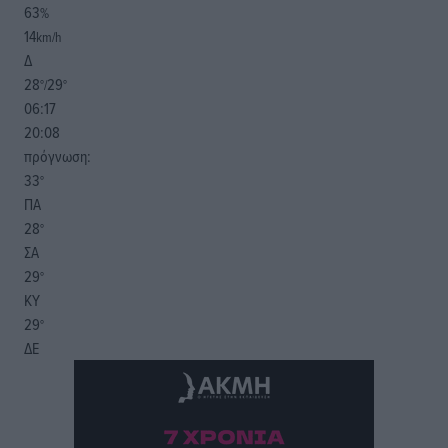
63
%
14
km/h
Δ
28
29
°/
°
06:17
20:08
πρόγνωση:
33
°
ΠΑ
28
°
ΣΑ
29
°
ΚΥ
29
°
ΔΕ