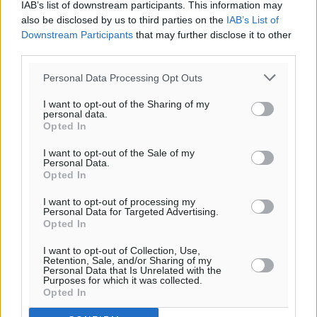
IAB’s list of downstream participants. This information may
also be disclosed by us to third parties on the
IAB’s List of
Downstream Participants
that may further disclose it to other
third parties.
Personal Data Processing Opt Outs
I want to opt-out of the Sharing of my
personal data.
Opted In
I want to opt-out of the Sale of my
Ροή ειδήσεων
Personal Data.
Opted In
I want to opt-out of processing my
Γερμανική αγορά: Έλλειψη προσιτών ξενοδοχείων
Personal Data for Targeted Advertising.
απειλεί τη ζήτηση για πακέτα διακοπών – Στο
Opted In
επίκεντρο και η Ελλάδα
I want to opt-out of Collection, Use,
Ειδήσεις
•
πριν 2 λεπτά
Retention, Sale, and/or Sharing of my
Personal Data that Is Unrelated with the
Purposes for which it was collected.
Opted In
Νέο ξενοδοχείο στη Ρόδο για την H Hotels –
Χατζηλαζάρου – Προχωρά καινούργιο ξενοδοχείο