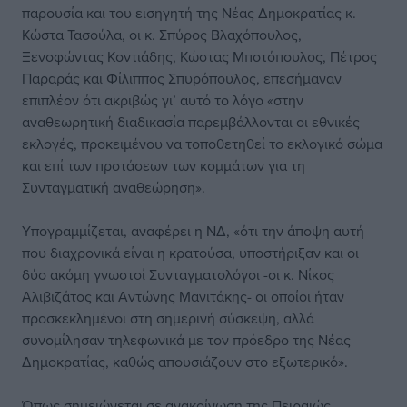
παρουσία και του εισηγητή της Νέας Δημοκρατίας κ.
Κώστα Τασούλα, οι κ. Σπύρος Βλαχόπουλος,
Ξενοφώντας Κοντιάδης, Κώστας Μποτόπουλος, Πέτρος
Παραράς και Φίλιππος Σπυρόπουλος, επεσήμαναν
επιπλέον ότι ακριβώς γι’ αυτό το λόγο «στην
αναθεωρητική διαδικασία παρεμβάλλονται οι εθνικές
εκλογές, προκειμένου να τοποθετηθεί το εκλογικό σώμα
και επί των προτάσεων των κομμάτων για τη
Συνταγματική αναθεώρηση».
Υπογραμμίζεται, αναφέρει η ΝΔ, «ότι την άποψη αυτή
που διαχρονικά είναι η κρατούσα, υποστήριξαν και οι
δύο ακόμη γνωστοί Συνταγματολόγοι -οι κ. Νίκος
Αλιβιζάτος και Αντώνης Μανιτάκης- οι οποίοι ήταν
προσκεκλημένοι στη σημερινή σύσκεψη, αλλά
συνομίλησαν τηλεφωνικά με τον πρόεδρο της Νέας
Δημοκρατίας, καθώς απουσιάζουν στο εξωτερικό».
Όπως σημειώνεται σε ανακοίνωση της Πειραιώς