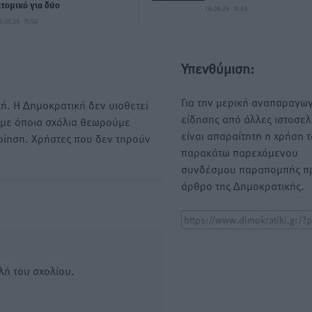
ατομικό για δύο
06.08.26 · 16:49
6.08.26 · 16:50
Υπενθύμιση:
Για την μερική αναπαραγωγ
ή. Η Δημοκρατική δεν υιοθετεί
είδησης από άλλες ιστοσελ
υμε όποια σχόλια θεωρούμε
είναι απαραίτητη η χρήση 
οίηση. Χρήστες που δεν τηρούν
παρακάτω παρεχόμενου
συνδέσμου παραπομπής πρ
άρθρο της Δημοκρατικής.
λή του σχολίου.