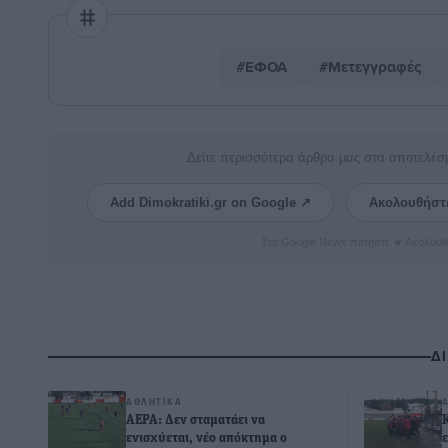
#ΕΦΟΑ
#Μετεγγραφές
Δείτε περισσότερα άρθρα μας στα αποτελέσ
Add Dimokratiki.gr on Google ↗
Ακολουθήστ
Στο Google News πατήστε ★ Ακολουθ
Δ
ΑΘΛΗΤΙΚΆ
ΑΕΡΑ: Δεν σταματάει να
ενισχύεται, νέο απόκτημα ο