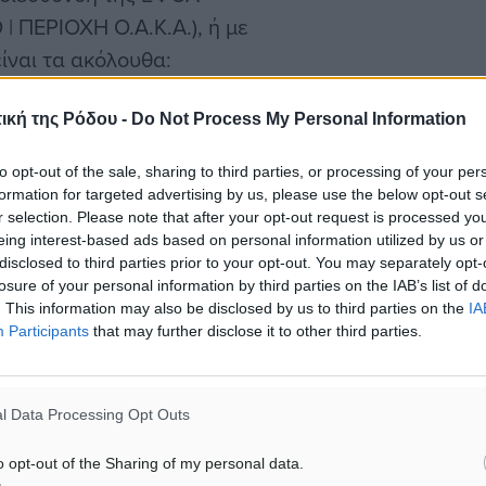
 ΠΕΡΙΟΧΗ Ο.Α.Κ.Α.), ή με
είναι τα ακόλουθα:
ών μετεγγραφής από τον
ική της Ρόδου -
Do Not Process My Personal Information
 ο αθλητής/τρια την
to opt-out of the sale, sharing to third parties, or processing of your per
formation for targeted advertising by us, please use the below opt-out s
r selection. Please note that after your opt-out request is processed y
eing interest-based ads based on personal information utilized by us or
νη & υπογεγραμμένη).
disclosed to third parties prior to your opt-out. You may separately opt-
losure of your personal information by third parties on the IAB’s list of
. This information may also be disclosed by us to third parties on the
IA
η κατάθεση Υπεύθυνης
Participants
that may further disclose it to other third parties.
 που ασκούν τη γονική
τάθεση τους στη
l Data Processing Opt Outs
o opt-out of the Sharing of my personal data.
υ, για την αποδοχή του