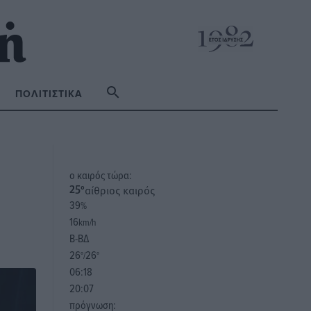
ΠΟΛΙΤΙΣΤΙΚΆ
o καιρός τώρα:
αίθριος καιρός
25
°
39
%
16
km/h
Β-ΒΔ
26
26
°/
°
06:18
20:07
πρόγνωση: