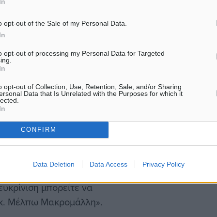
In
o opt-out of the Sale of my Personal Data.
In
μίλου, όπου δηλώνεται η
to opt-out of processing my Personal Data for Targeted
ει σε άρθρο του
ing.
αι το συγκεκριμένο
In
o opt-out of Collection, Use, Retention, Sale, and/or Sharing
ersonal Data that Is Unrelated with the Purposes for which it
lected.
In
 €. Το ποσό κατατίθεται
εζα Νο 080 67887508,
CONFIRM
 το καταθετήριο
καιολογητικά.
Data Deletion
Data Access
Privacy Policy
ευκρίνιση μπορείτε να
 κ. Μέλπω Μακρομάλλη».