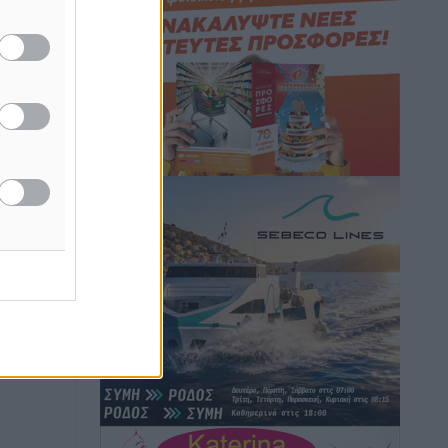
Hotels – Χατζηλαζάρου – Προχωρά
καινούργιο ξενοδοχείο στην Κω
Τοπικές Ειδήσεις
•
πριν 7 ώρες
Αυτοκίνητο μπήκε παράνομα σε
μονόδρομο στο Μαστιχάρι –
Αναποδογύρισε όχημα με μητέρα και
5χρονο παιδί
Τοπικές Ειδήσεις
•
πριν 8 ώρες
“Η Ευρώπη αντιμετώπιζε το
προσφυγικό σαν ταινία τρόμου” – Η
συγκλονιστική μαρτυρία της Χαρούλας
Γιασιράνη στον RV για τα γεγονότα που
οδήγησαν στο Σύμφωνο της Λέρου
Τοπικές Ειδήσεις
•
πριν 8 ώρες
Συναυλία με τον Γιάννη Κότσιρα στις