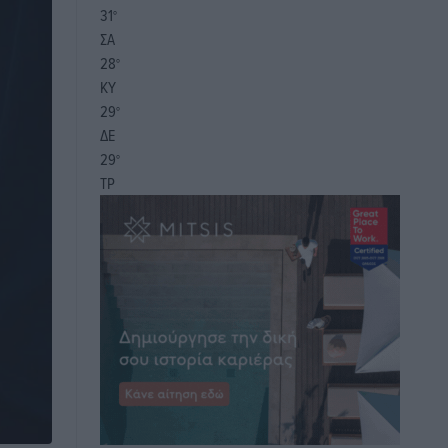
31
°
ΣΑ
28
°
ΚΥ
29
°
ΔΕ
29
°
ΤΡ