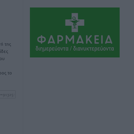
Αθλητικά
•
πριν 8 ώρες
Ιάλυσος Β’: Νωρίς νωρίς μπήκαν στα
βάσανα της προετοιμασίας
Αθλητικά
•
πριν 8 ώρες
ή της
Εθνικός Αρχίπολης: Μεγάλο βήμα
ίδες
προόδου η ίδρυση Ακαδημίας
του
Αθλητικά
•
πριν 8 ώρες
ος το
Ιππότες: Με το βλέμμα στραμμένο στο
μέλλον
Αθλητικά
•
πριν 8 ώρες
ΠΑΜΕ ΣΤΟΙΧΗΜΑ: Περισσότερα από 95
εκατομμύρια ευρώ σε κέρδη μοίρασε
τον Ιούλιο
Αθλητικά
•
πριν 9 ώρες