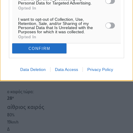
Personal Data for Targeted Advertising.
Opted In
Υπενθύμιση:
I want to opt-out of Collection, Use,
Retention, Sale, and/or Sharing of my
Personal Data that Is Unrelated with the
Για την μερική αναπαραγωγή της είδησης από άλλες
Purposes for which it was collected.
Opted In
ιστοσελίδες είναι απαραίτητη η χρήση του παρακάτω
παρεχόμενου συνδέσμου παραπομπής προς το άρθρο
CONFIRM
της Δημοκρατικής.
Data Deletion
Data Access
Privacy Policy
o καιρός τώρα:
28
°
αίθριος καιρός
80
%
19
km/h
Δ