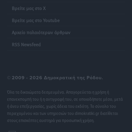
Ειδήσεις
•
πριν 10 ώρες
Βρείτε μας στο X
Βρείτε μας στο Youtube
Ποια μέτρα ζητά η αγορά εν όψει ΔΕΘ
Ειδήσεις
•
πριν 10 ώρες
Αρχείο παλαιότερων άρθρων
Πυρκαγιές: Πώς τα σκουπίδια μπορούν να γίνουν η
RSS Newsfeed
σπίθα μιας μεγάλης καταστροφής στα νησιά
Ειδήσεις
•
πριν 10 ώρες
WTTC: Το μέλλον του τουρισμού περνά από τη
©
2009 - 2026 Δημοκρατική της Ρόδου.
διαχείριση των προορισμών – Νέο πλαίσιο για
βιώσιμη ανάπτυξη και ανθεκτικότητα
Όλα τα δικαιώματα δεσμευμένα. Απαγορεύεται η χρήση ή
Ειδήσεις
•
πριν 10 ώρες
επανεκπομπή του ή η αντιγραφή του, σε οποιοδήποτε μέσο, μετά
ή άνευ επεξεργασίας, χωρίς άδεια του εκδότη. Το σύνολο του
«Κοντοβερός»: Ραντεβού τον Σεπτέμβρη με…νέους
περιεχομένου και των υπηρεσιών του dimokratiki.gr διατίθεται
πλειστηριασμούς
στους επισκέπτες αυστηρά για προσωπική χρήση.
Τοπικές Ειδήσεις
•
πριν 10 ώρες