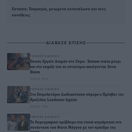
Εστίαση: Τουρισμός, μειωμένη κατανάλωση και νέες
συνήθειες
ΔΙΑΒΑΣΕ ΕΠΙΣΗΣ
ΤΟΠΙΚΈΣ ΕΙΔΉΣΕΙΣ
Επικός Εργκίν Αταμάν στη Σύμη: Έσπασε πιάτα μέχρι
και στο κεφάλι του σε εστιατόριο ακούγοντας Άννα
Βίσση
05.08.26 · 18:28
ΤΟΠΙΚΈΣ ΕΙΔΉΣΕΙΣ
Στο Επιμελητήριο Δωδεκανήσου σήμερα ο Πρέσβης της
Βραζιλίας Laudemar Aguiar
05.08.26 · 17:58
ΤΟΠΙΚΈΣ ΕΙΔΉΣΕΙΣ
To δημογραφικό πρόβλημα στα νησιά κυριάρχησε στη
συνάντηση του Φώτη Μάγγου με τον πρόεδρο της