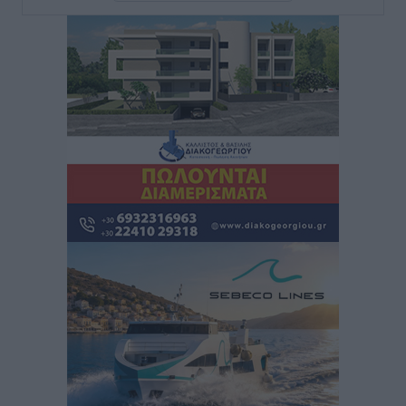
είναι μόνο η αρχή
Τοπικές Ειδήσεις
•
πριν 2 ώρες
Κικίλιας: Μειώθηκαν κατά 34% οι μεταναστευτικές
ροές στα θαλάσσια σύνορα
Ειδήσεις
•
πριν 2 ώρες
Κως: Γερμανός τουρίστας κέρδισε αποζημίωση 900
ευρώ επειδή δεν βρήκε ξαπλώστρες στις
οικογενειακές διακοπές του
Τοπικές Ειδήσεις
•
πριν 2 ώρες
Ο γεωεντοπισμός μέσω 112 «έσωσε» Δανό περιπατητή
στη Ρόδο
Τοπικές Ειδήσεις
•
πριν 2 ώρες
Σύμη: Ανασύρθηκε σορός άνδρα – Εξετάζεται αν είναι
ο 8ος Γερμανός που αγνοούνταν μετά την παράσυρσή