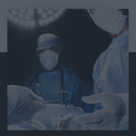
Αθλητικά
•
πριν 3 ώρες
Χατζηβασιλείου: Προτεραιότητα της ΕΕ η προστασία
των εξωτερικών συνόρων
Ειδήσεις
•
πριν 4 ώρες
Κάρπαθος: Το πιο υποτιμημένο νησί είναι ένας
κρυφός παράδεισος στα Δωδεκάνησα
Τοπικές Ειδήσεις
•
πριν 4 ώρες
Ο Λαμπρος Φισφής στη Ρόδο στις 21 Σεπτεμβρίου
Πολιτιστικά
•
πριν 4 ώρες
ΚΑΕ Κολοσσός: Αντίστροφη μέτρηση για την
προετοιμασία
Αθλητικά
•
πριν 5 ώρες