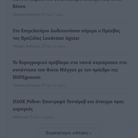
Βίσση
Τοπικές Ειδήσεις
•
πριν 1 ώρα
Στο Επιμελητήριο Δωδεκανήσου σήμερα ο Πρέσβης
της Βραζιλίας Laudemar Aguiar
Τοπικές Ειδήσεις
•
πριν 2 ώρες
To δημογραφικό πρόβλημα στα νησιά κυριάρχησε στη
συνάντηση του Φώτη Μάγγου με τον πρόεδρο της
HOPEgenesis
Τοπικές Ειδήσεις
•
πριν 2 ώρες
ΠΑΟΚ Ρόδου: Επιστροφή Τοντόροβ και άνοιγμα προς
χορηγούς
Αθλητικά
•
πριν 2 ώρες
Περισσότερες ειδήσεις
Rhodes Beyond Summer – Εκεί που το καλοκαίρι