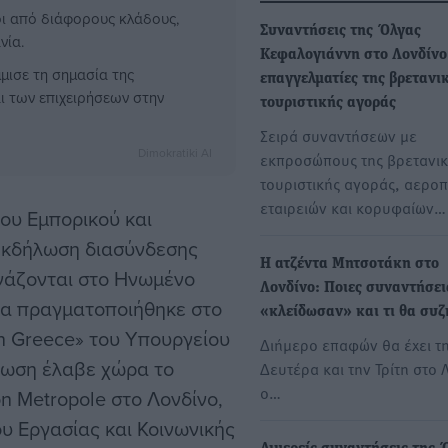
οι από διάφορους κλάδους,
Συναντήσεις της Όλγας
νία.
Κεφαλογιάννη στο Λονδίνο
μισε τη σημασία της
επαγγελματίες της βρετανι
ι των επιχειρήσεων στην
τουριστικής αγοράς
Σειρά συναντήσεων με
Dimokratiki AI
εκπροσώπους της βρετανι
τουριστικής αγοράς, αερο
εταιρειών και κορυφαίων…
του Εμπορικού και
 εκδήλωση διασύνδεσης
Η ατζέντα Μητσοτάκη στο
γάζονται στο Ηνωμένο
Λονδίνο: Ποιες συναντήσει
οία πραγματοποιήθηκε στο
«κλείδωσαν» και τι θα συζ
n Greece» του Υπουργείου
Διήμερο επαφών θα έχει τ
λωση έλαβε χώρα το
Δευτέρα και την Τρίτη στο 
ο…
n Metropole στο Λονδίνο,
υ Εργασίας και Κοινωνικής