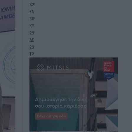
32
°
ΣΑ
30
°
ΚΥ
29
°
ΔΕ
29
°
ΤΡ