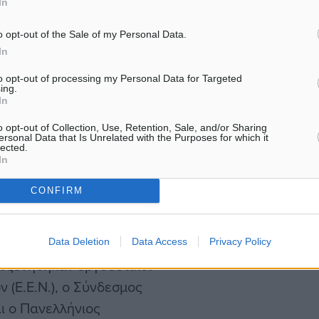
In
τα φορολογικά και άλλα
 το ισοζύγιο αυτών πού
o opt-out of the Sale of my Personal Data.
ι πλέον θετικό κατά
In
σε όλα τα περίπτερα της
to opt-out of processing my Personal Data for Targeted
ing.
 τις ειδικότητες και το
In
οδευόμενη από τον
o opt-out of Collection, Use, Retention, Sale, and/or Sharing
νη, τον Γενικό Γραμματέα
ersonal Data that Is Unrelated with the Purposes for which it
lected.
νικό Διευθυντή
In
 Ένταξης στην Εργασία,
CONFIRM
η της Ελλάδας στο
Data Deletion
Data Access
Privacy Policy
λοξενήθηκαν εργοδοτικοί
(Ε.Ε.Ν.), ο Σύνδεσμος
αι ο Πανελλήνιος