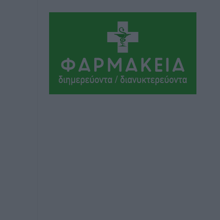
Kos 3X3 Basketball Festival
Αθλητικά
•
πριν 4 ώρες
6ο Kalymnos 3X3: Ολοκληρώθηκε με
μεγάλη επιτυχία, νικητές οι VAR!
Αθλητικά
•
πριν 4 ώρες
Νέα αεροσκάφη, drones,
δασοκομάντος: Τι έχει αλλάξει στην
Πολιτική Προστασί
Ειδήσεις
•
πριν 4 ώρες
Άδωνις Γεωργιάδης στον RV: “Στο
υπουργείο εξετάζουμε την
θεσμοθέτηση τρίτης κατηγορίας
κινήτρων, ειδικά για τα νοσοκομεία
στα νησιά”
Τοπικές Ειδήσεις
•
πριν 4 ώρες