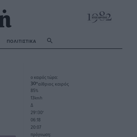
ΠΟΛΙΤΙΣΤΙΚΆ
o καιρός τώρα:
αίθριος καιρός
30
°
85
%
13
km/h
Δ
29
30
°/
°
06:18
20:07
πρόγνωση: