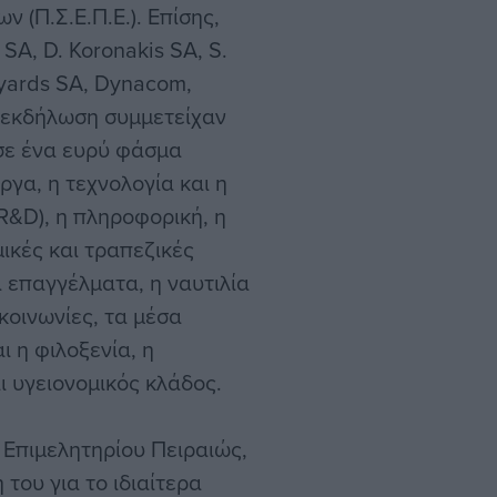
(Π.Σ.Ε.Π.Ε.). Επίσης,
SA, D. Koronakis SA, S.
pyards SA, Dynacom,
ν εκδήλωση συμμετείχαν
 σε ένα ευρύ φάσμα
ργα, η τεχνολογία και η
R&D), η πληροφορική, η
ικές και τραπεζικές
ά επαγγέλματα, η ναυτιλία
ικοινωνίες, τα μέσα
ι η φιλοξενία, η
ι υγειονομικός κλάδος.
 Επιμελητηρίου Πειραιώς,
του για το ιδιαίτερα