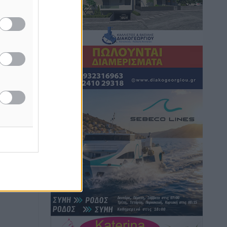
Τοπικές Ειδήσεις
•
πριν 2 ώρες
Σταυρός Καλυθιών: Απέκτησε την
Φωτεινή Πιζάνια
Αθλητικά
•
πριν 3 ώρες
Το Yucatan Show έρχεται στη Ρόδο με
τον Frankie Lluc
Πολιτιστικά
•
πριν 4 ώρες
Σι Τζέι Χάρις: «Να πανηγυρίσουμε
πολλές νίκες μαζί»
Αθλητικά
•
πριν 4 ώρες
Ροδήλιος: Ο απολογισμός από το
Πανελλήνιο Πρωτάθλημα Πίστας
Αθλητικά
•
πριν 4 ώρες