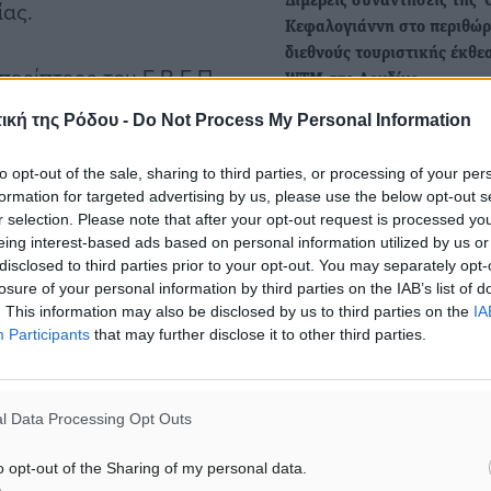
Διμερείς συναντήσεις της 
ίας.
Κεφαλογιάννη στο περιθώρ
διεθνούς τουριστικής έκθε
περίπτερο του Ε.Β.Ε.Π.
WTM στο Λονδίνο
προγραμματισμένα
Η προώθηση της τουριστικ
ική της Ρόδου -
Do Not Process My Personal Information
 και φοιτητών με
συνεργασίας αλλά και η
προώθηση της σημαντικής
ωσαν τη συμμετοχή, καθώς
to opt-out of the sale, sharing to third parties, or processing of your per
ελληνικής…
formation for targeted advertising by us, please use the below opt-out s
ντήσεις με στελέχη
r selection. Please note that after your opt-out request is processed y
νωμένο Βασίλειο και
eing interest-based ads based on personal information utilized by us or
Πανεπιστήμια: Διαγράφοντ
disclosed to third parties prior to your opt-out. You may separately opt-
ουν επαγγελματικές
280.000 "αιώνιοι" φοιτητέ
losure of your personal information by third parties on the IAB’s list of
ό την επιστροφή τους στη
μένουν 35.000 που ζήτησα
. This information may also be disclosed by us to third parties on the
IA
συνολικά περισσότεροι από
Participants
that may further disclose it to other third parties.
παράταση σπουδών
στελέχη επιχειρήσεων και
Σε εφαρμογή μπαίνει, με τ
του 2025, η δεύτερη φάση
l Data Processing Opt Outs
εφαρμογής…
σης, Νίκη Κεραμέως,
o opt-out of the Sharing of my personal data.