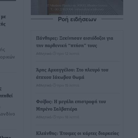
Ροή ειδήσεων
 με
κής
Πάνθηρες: Ξεκίνησαν αισιόδοξοι για
την παρθενική “πτήση” τους
κής
Αθλητικά
•
πριν 12 λεπτά
πορικών
Άρης Αρχαγγέλου: Στο πλευρό του
άτυχου Ιάκωβου Θωμά
Αθλητικά
•
πριν 15 λεπτά
ς
ητηθεί
Φοίβος: Η μεγάλη επιστροφή του
η
Μπρένο Σαλβατιέρα
Λονδίνο
Αθλητικά
•
πριν 18 λεπτά
Κλεάνθης: Έτοιμες οι κάρτες διαρκείας