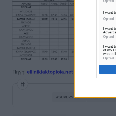
Opted 
I want t
Opted 
I want 
Advertis
Opted 
I want t
of my P
was col
Opted 
Πηγή:
ellinikiaktoploia.net
#SUPERSTARII
#Ακτοπλοΐα