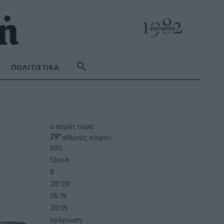
ΠΟΛΙΤΙΣΤΙΚΆ
o καιρός τώρα:
αίθριος καιρός
29
°
69
%
13
km/h
Β
28
29
°/
°
06:19
20:05
πρόγνωση: