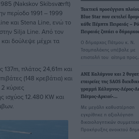
985 (Nakskov Skibsværft)
Τακτική προσέγγιση πλοίου
ην περίοδο 1991 – 1999
Blue Star που εκτελεί δρομ
ine και Stena Line, ενώ το
κάθε Πέμπτη Πειραιάς – Ρό
την Silja Line. Από τον
Πειραιάς ζητάει ο δήμαρχο
 και δούλεψε μέχρι τα
Ο δήμαρχος Πάτμου κ. Ν.
Τσαμπαλάκης υπέβαλε με
επιστολή του αίτημα προς
ος 137m, πλάτος 24,61m και
ΑΝΕ Καλύμνου και 2 θυγατ
πιβάτες (148 κρεβάτια) και
εταιρείες της SAOS διεκδικ
 2 κύριες
γραμμή Κάλυμνος-Λέρος-Λε
ς ισχύος 12.480 KW και
Πάτμος-Αρκιοί-…
μβων.
Με μεγάλη καθυστέρηση
εγκρίθηκε η αξιολόγηση
δικαιολογητικών συμμετοχ
Προκήρυξης ανοικτού δημ