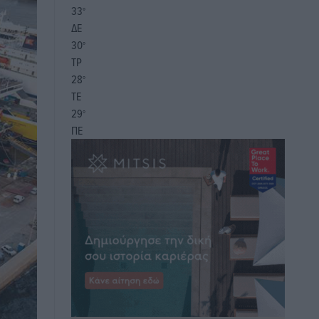
33
°
ΔΕ
30
°
ΤΡ
28
°
ΤΕ
29
°
ΠΕ