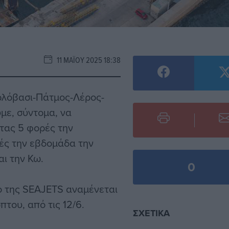
11 ΜΑΪ́ΟΥ 2025 18:38
ρλόβασι-Πάτμος-Λέρος-
με, σύντομα, να
τας 5 φορές την
ρές την εβδομάδα την
αι την Κω.
0
ο της SEAJETS αναμένεται
πτου, από τις 12/6.
ΣΧΕΤΙΚΆ