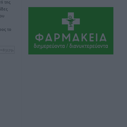
ή της
ίδες
Καιρός «hot – dry – windy» τις
του
επόμενες 48 ώρες στη χώρα
Ειδήσεις
•
πριν 14 ώρες
ος το
Δύο σχολεία της Λέρου αλλάζουν όψη
με δωρεά αγάπης για τα παιδιά
Τοπικές Ειδήσεις
•
πριν 14 ώρες
Τουρισμός: Με θετικό πρόσημο έως
τώρα η χρονιά, παρά τα
σκαμπανεβάσματα
Ειδήσεις
•
πριν 14 ώρες
Χαρ. Ναβροζίδης στον RV «Σε τρία
χρόνια θα είμαστε η πιο ψηφιακή
Περιφέρεια της χώρας» Δημοπρατείται
το έργο ψηφιακού μετασχηματισμού