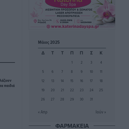
Δημο-Κρίσεις
•
πριν 54 λεπτά
Το ΠΑΣΟΚ στα Δωδεκάνησα ψάχνει έξι
και του περισσεύουν 14
Δημο-Κρίσεις
•
πριν 55 λεπτά
Μάιος 2025
Η Ροδιακή Επαυλη περιμένει ακόμα να
Δ
Τ
Τ
Π
Π
Σ
Κ
βρεθεί κάποιος να την αναλάβει
1
2
3
4
Δημο-Κρίσεις
•
πριν 56 λεπτά
5
6
7
8
9
10
11
12
13
14
15
16
17
18
Ενας υπουργός που έρχεται στη Ρόδο
λλάζουν
τα παιδιά
με λύσεις και όχι με υποσχέσεις
19
20
21
22
23
24
25
Δημο-Κρίσεις
•
πριν 57 λεπτά
26
27
28
29
30
31
Ροδάκινα: 9 οφέλη στην υγεία του
« Απρ
Ιούν »
ανθρώπου
ΦΑΡΜΑΚΕΙΑ
Τοπικές Ειδήσεις
•
πριν 59 λεπτά