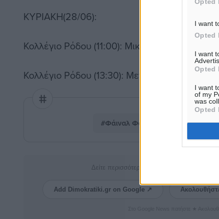
Opted 
ΚΥΡΙΑΚΗ(28/06):
I want t
Opted 
Κολλέγιο Ρόδου (11:00): Μικρός τελικός
I want 
Advertis
Opted 
Κολλέγιο Ρόδου (13:30): Μεγάλος τελικός
I want t
of my P
was col
Opted 
#Φάιναλ Φορ
#Πανελλήνιο
Δείτε περισσότερα άρθρα μας στα αποτελέσ
Add Dimokratiki.gr on Google ↗
Ακολουθήστ
Στο Google News πατήστε ★ Ακολουθ