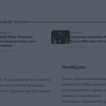
ΙΑΒΑΣΕ ΕΠΙΣΗΣ
ΑΘΛΗΤΙΚΆ
ΑΘΛΗΤΙΚΆ
ΠΑΟΚ Ρόδου: Επιστροφή
Αναγέννηση Ασφενδιού: 
Τοντόροβ και άνοιγμα προς
Ζαχαρία Ήλιο κάτω από τα
χορηγούς
05.08.26 · 16:44
5.08.26 · 17:44
Υπενθύμιση:
Για την μερική αναπαραγωγ
ή. Η Δημοκρατική δεν υιοθετεί
είδησης από άλλες ιστοσελ
υμε όποια σχόλια θεωρούμε
είναι απαραίτητη η χρήση 
οίηση. Χρήστες που δεν τηρούν
παρακάτω παρεχόμενου
συνδέσμου παραπομπής πρ