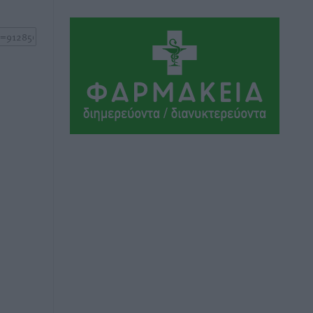
Ήλιο κάτω από τα δοκάρια
Αθλητικά
•
πριν 3 ώρες
Κατταβιά: Πρόεδρος ο Μανώλης
Φραντζής, απέκτησε τον νεαρό
Καρακασιάν
Αθλητικά
•
πριν 3 ώρες
Ιάλυσος: Ένας Οικονομίδης στο…
Οικονομίδειο!
Αθλητικά
•
πριν 3 ώρες
Ηρακλής Μαριτσών: “Πρώτη” με δύο
ακόμα παρόντες, πάει κανονικά στον
Σωτήρα
Αθλητικά
•
πριν 4 ώρες
Ανατροπές στη Δημοτική Επιτροπή