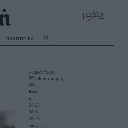
ΠΟΛΙΤΙΣΤΙΚΆ
o καιρός τώρα:
αίθριος καιρός
28
°
80
%
16
km/h
Δ
26
28
°/
°
06:16
20:09
πρόγνωση: