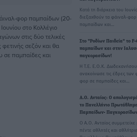
Κατά τη διάρκεια του Ιουνί
διεξαχθούν τα φάιναλ-φορ
άιναλ-φορ παμπαίδων (20-
παμπαίδων και…
 Ιουνίου στο Κολλέγιο
αγώνων στις δύο τελικές
Στο "Ροδίων Παιδεία" το F-
ς φετινής σεζόν και θα
παμπαίδων και στην Ιαλυσ
υ σε παμπαίδες και
παγκορασίδων!
Η Τ.Ε. Ε.Ο.Κ. Δωδεκανήσου
ανακοίνωσε τις έδρες των 
φορ σε παμπαίδες και…
Α.Ο. Ανταίος: Ο απολογισμ
το Πανελλήνιο Πρωτάθλημ
Παμπαίδων- Παγκορασίδω
Ο Α.Ο. Ανταίος συμμετείχε
πέντε αθλητές και αθλήτρι