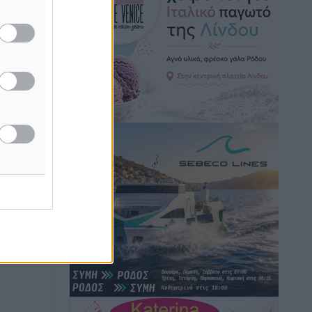
Κικίλιας: Μειώθηκαν κατά 34% οι
μεταναστευτικές ροές στα θαλάσσια
σύνορα
Ειδήσεις
•
πριν 2 ώρες
Κως: Γερμανός τουρίστας κέρδισε
αποζημίωση 900 ευρώ επειδή δεν
βρήκε ξαπλώστρες στις οικογενειακές
διακοπές του
Τοπικές Ειδήσεις
•
πριν 3 ώρες
Ο γεωεντοπισμός μέσω 112 «έσωσε»
Δανό περιπατητή στη Ρόδο
Τοπικές Ειδήσεις
•
πριν 3 ώρες
Σύμη: Ανασύρθηκε σορός άνδρα –