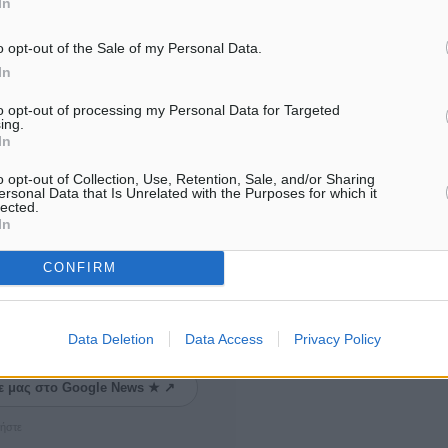
In
o opt-out of the Sale of my Personal Data.
In
to opt-out of processing my Personal Data for Targeted
ing.
In
o opt-out of Collection, Use, Retention, Sale, and/or Sharing
ersonal Data that Is Unrelated with the Purposes for which it
lected.
In
#Μπάσκετ
CONFIRM
Data Deletion
Data Access
Privacy Policy
ματα αναζήτησης
ε μας στο Google News ★ ↗
ήστε