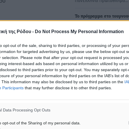
δου
Πανελλήνιο Πρωτάθλημα…
Το πρόγραμμα στο τουρνου
παμπαίδων του Εσπέρου Κ
ική της Ρόδου -
Do Not Process My Personal Information
Η Κως θα φιλοξενήσει από
Αυγούστου έως 1 Σεπτεμβρ
to opt-out of the sale, sharing to third parties, or processing of your per
τουρνουά…
formation for targeted advertising by us, please use the below opt-out s
r selection. Please note that after your opt-out request is processed y
eing interest-based ads based on personal information utilized by us or
disclosed to third parties prior to your opt-out. You may separately opt-
losure of your personal information by third parties on the IAB’s list of
. This information may also be disclosed by us to third parties on the
IA
Participants
that may further disclose it to other third parties.
αγόρας
l Data Processing Opt Outs
δημία Καλύμνου
o opt-out of the Sharing of my personal data.