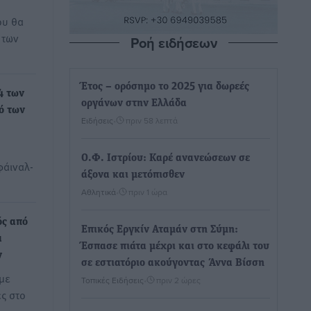
ου θα
 των
Ροή ειδήσεων
Έτος – ορόσημο το 2025 για δωρεές
4 των
οργάνων στην Ελλάδα
ό των
Ειδήσεις
•
πριν 58 λεπτά
Ο.Φ. Ιστρίου: Καρέ ανανεώσεων σε
φάιναλ-
άξονα και μετόπισθεν
Αθλητικά
•
πριν 1 ώρα
ός από
Επικός Εργκίν Αταμάν στη Σύμη:
α
Έσπασε πιάτα μέχρι και στο κεφάλι του
ν
σε εστιατόριο ακούγοντας Άννα Βίσση
 με
Τοπικές Ειδήσεις
•
πριν 2 ώρες
ες στο