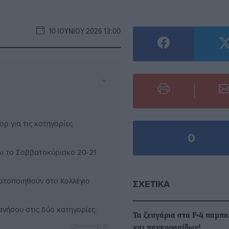
10 ΙΟΥΝΊΟΥ 2026 13:00
⌄
ρ για τις κατηγορίες
0
Κω το Σαββατοκύριακο 20-21
ατοποιηθούν στο Κολλέγιο
ΣΧΕΤΙΚΆ
νήσου στις δύο κατηγορίες.
Τα ζευγάρια στα F-4 παμπ
Dimokratiki AI
και παγκορασίδων!