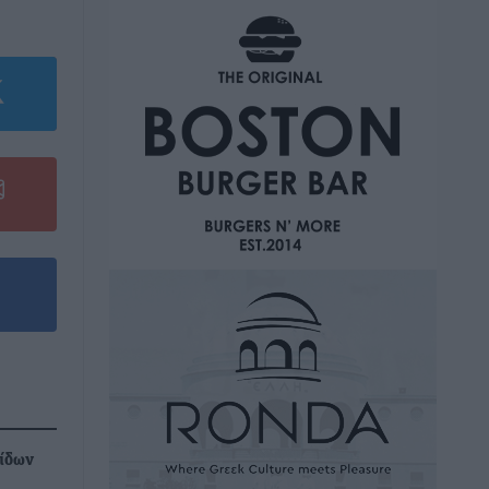
αίδων