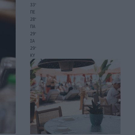
33
°
ΠΕ
28
°
ΠΑ
29
°
ΣΑ
29
°
ΚΥ