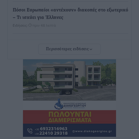
Πόσοι Ευρωπαίοι «αντέχουν» διακοπές στο εξωτερικό
– Τι ισχύει για Έλληνες
Ειδήσεις
•
πριν 48 λεπτά
Βούλγαροι τουρίστες: Λιγότερες διανυκτερεύσεις
Περισσότερες ειδήσεις
στην Ελλάδα, αλλά 18% υψηλότερη δαπάνη ανά
διανυκτέρευση
Ειδήσεις
•
πριν 53 λεπτά
Βέλγοι τουρίστες: Στα 547,9 εκατ. ευρώ οι εισπράξεις
για την Ελλάδα
Ειδήσεις
•
πριν 56 λεπτά
Οι κανόνες για τουριστική ανάπτυξη –
Κατηγοριοποιήσεις, ρυθμίσεις και όρια
Τοπικές Ειδήσεις
•
πριν 57 λεπτά