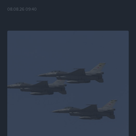
08.08.26 09:40
ΣΚΟΕ: Σαββατοκύριακο με αγώνες από τον Σ.Σ. Ρόδου
Αθλητικά
•
πριν 19 ώρες
Συνελήφθη 37χρονη στη Ρόδο γιατί είχε αφήσει τα
τρία ανήλικα παιδιά της χωρίς επιτήρηση
Τοπικές Ειδήσεις
•
πριν 19 ώρες
Σταυρός Καλυθιών: Απέκτησε την Φωτεινή Πιζάνια
Αθλητικά
•
πριν 20 ώρες
Το Yucatan Show έρχεται στη Ρόδο με τον Frankie
Lluc
Πολιτιστικά
•
πριν 21 ώρες
Σι Τζέι Χάρις: «Να πανηγυρίσουμε πολλές νίκες μαζί»
Αθλητικά
•
πριν 21 ώρες