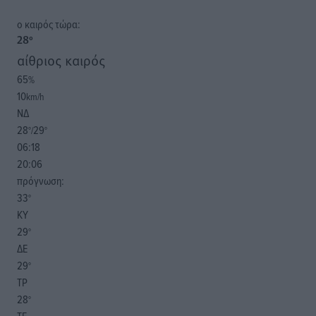
o καιρός τώρα:
28
°
αίθριος καιρός
65
%
10
km/h
ΝΔ
28
29
°/
°
06:18
20:06
πρόγνωση:
33
°
ΚΥ
29
°
ΔΕ
29
°
ΤΡ
28
°