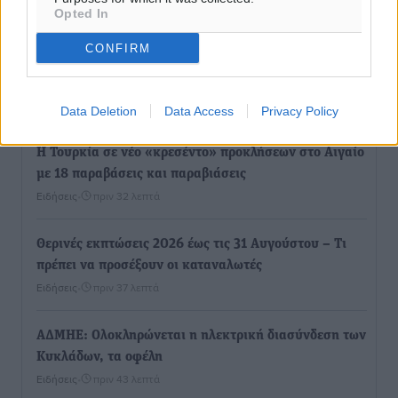
Αθλητικά
•
πριν 7 λεπτά
Opted In
CONFIRM
Φοιτητική στέγη: «Φωτιά» τα ενοίκια σε Αθήνα και
Θεσσαλονίκη – Έως 800 ευρώ στο Ρέθυμνο
Ειδήσεις
•
πριν 28 λεπτά
Data Deletion
Data Access
Privacy Policy
Η Τουρκία σε νέο «κρεσέντο» προκλήσεων στο Αιγαίο
με 18 παραβάσεις και παραβιάσεις
Ειδήσεις
•
πριν 32 λεπτά
Θερινές εκπτώσεις 2026 έως τις 31 Αυγούστου – Τι
πρέπει να προσέξουν οι καταναλωτές
Ειδήσεις
•
πριν 37 λεπτά
ΑΔΜΗΕ: Ολοκληρώνεται η ηλεκτρική διασύνδεση των
Κυκλάδων, τα οφέλη
Ειδήσεις
•
πριν 43 λεπτά