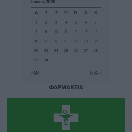
Ιούνιος 2026
Δεκατέσσερα ονόματα στο τραπέζι για το ψηφοδέλτιο
Δ
Τ
Τ
Π
Π
Σ
Κ
του ΠΑΣΟΚ στα Δωδεκάνησα
1
2
3
4
5
6
7
Τοπικές Ειδήσεις
•
πριν 2 ώρες
8
9
10
11
12
13
14
Πιλοτικό πρόγραμμα για την αντιμετώπιση του
15
16
17
18
19
20
21
λαγοκέφαλου σε Νότιο Αιγαίο και Κρήτη
22
23
24
25
26
27
28
Τοπικές Ειδήσεις
•
πριν 2 ώρες
29
30
Οι θαυματουργές Παναγίες της Δωδεκανήσου: Τα
« Μάι
Ιούλ »
προσωνύμια και οι θρύλοι
Ρεπορτάζ
•
πριν 2 ώρες
ΦΑΡΜΑΚΕΙΑ
Τριήμερο εξόδου: Πάνω από 129.000 επιβάτες
αναχωρούν από Πειραιά, Ραφήνα και Λαύριο
Ειδήσεις
•
πριν 15 ώρες
Τι αλλάζει το χωροταξικό στις τουριστικές επενδύσεις