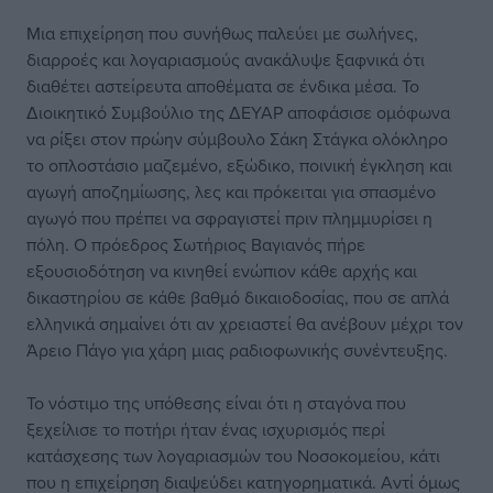
Μια επιχείρηση που συνήθως παλεύει με σωλήνες,
διαρροές και λογαριασμούς ανακάλυψε ξαφνικά ότι
διαθέτει αστείρευτα αποθέματα σε ένδικα μέσα. Το
Διοικητικό Συμβούλιο της ΔΕΥΑΡ αποφάσισε ομόφωνα
να ρίξει στον πρώην σύμβουλο Σάκη Στάγκα ολόκληρο
το οπλοστάσιο μαζεμένο, εξώδικο, ποινική έγκληση και
αγωγή αποζημίωσης, λες και πρόκειται για σπασμένο
αγωγό που πρέπει να σφραγιστεί πριν πλημμυρίσει η
πόλη. Ο πρόεδρος Σωτήριος Βαγιανός πήρε
εξουσιοδότηση να κινηθεί ενώπιον κάθε αρχής και
δικαστηρίου σε κάθε βαθμό δικαιοδοσίας, που σε απλά
ελληνικά σημαίνει ότι αν χρειαστεί θα ανέβουν μέχρι τον
Άρειο Πάγο για χάρη μιας ραδιοφωνικής συνέντευξης.
Το νόστιμο της υπόθεσης είναι ότι η σταγόνα που
ξεχείλισε το ποτήρι ήταν ένας ισχυρισμός περί
κατάσχεσης των λογαριασμών του Νοσοκομείου, κάτι
που η επιχείρηση διαψεύδει κατηγορηματικά. Αντί όμως