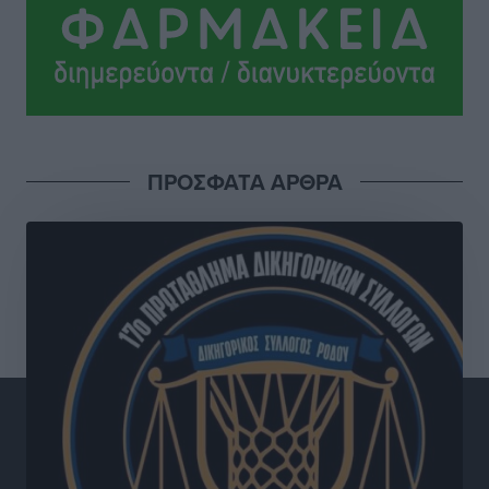
Τοπικές Ειδήσεις
•
πριν 15 ώρες
ΥΠΑΑΤ: 12,5 εκατ. ευρώ στις 13 Περιφέρειες για μέτρα
βιοασφάλειας
Τοπικές Ειδήσεις
•
πριν 16 ώρες
ΠΡΟΣΦΑΤΑ ΑΡΘΡΑ
Ποιοι φοιτητές μπορούν να λάβουν ενίσχυση για
στέγη έως 2.500 ευρώ
Ειδήσεις
•
πριν 16 ώρες
«Γιατί οι Τούρκοι συρρέουν στα ελληνικά νησιά»:
Τουρκική εφημερίδα εξηγεί τους λόγους που οι
γείτονες προτιμούν την Ελλάδα για διακοπές
Τοπικές Ειδήσεις
•
πριν 16 ώρες
«Μουσικό Ταξίδι στο Αιγαίο»: Η Ρόδος έγραψε μια
νέα σελίδα στον πολιτισμό