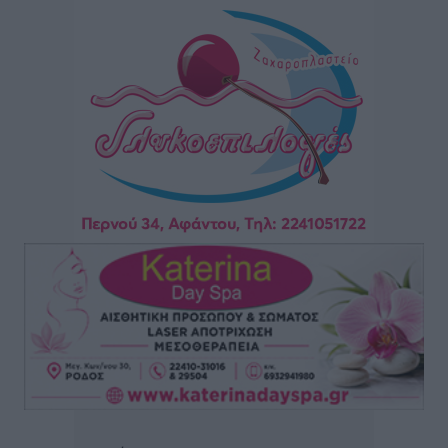
Η Τουρκία «γκριζάρει» ξανά το Αιγαίο και προκαλεί
με αφορμή το Ειδικό Χωροταξικό Πλαίσιο για τον
Τουρισμό
Τοπικές Ειδήσεις
•
πριν 1 ώρα
Νέα εποχή για το Νοσοκομείο Ρόδου: Έργα υποδομής,
ακτινοθεραπευτικό κέντρο και νέα μέτρα για τη
στελέχωση
Τοπικές Ειδήσεις
•
πριν 2 ώρες
Στη Δημοτική Επιτροπή η Ροδιακή Έπαυλη και το
Δίκτυο ΑμεΑ στη Μεσαιωνική Πόλη
Ρεπορτάζ
•
πριν 2 ώρες
Προσωρινά κρατούμενος ο 59χρονος που συνελήφθη
με περισσότερο από 1,3 κιλό κοκαΐνης στη Ρόδο
Τοπικές Ειδήσεις
•
πριν 2 ώρες