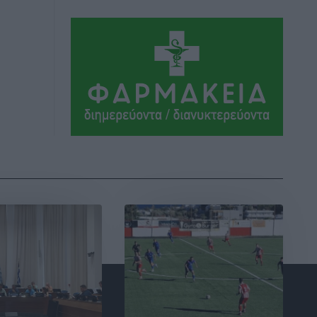
Απόψεις
•
πριν 3 ώρες
Στο νοσοκομείο της Ρόδου αύριο ο
Άδωνις Γεωργιάδης
Τοπικές Ειδήσεις
•
πριν 4 ώρες
Φώτης Γιαννακός στον RV: Με
αυξημένες πληρότητες η Λέρος, στόχος
η επιμήκυνση της τουριστικής σεζόν
στο νησί
Τοπικές Ειδήσεις
•
πριν 4 ώρες
Α.Σ. Ρόδος: Πρώτη… στην νέα σελίδα
των «ελαφιών» (φωτορεπορτάζ)
Αθλητικά
•
πριν 4 ώρες
Στίβος: Οι βαθμολογίες των συλλόγων