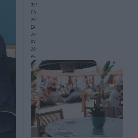
33
°
ΠΑ
28
°
ΣΑ
29
°
ΚΥ
29
°
ΔΕ