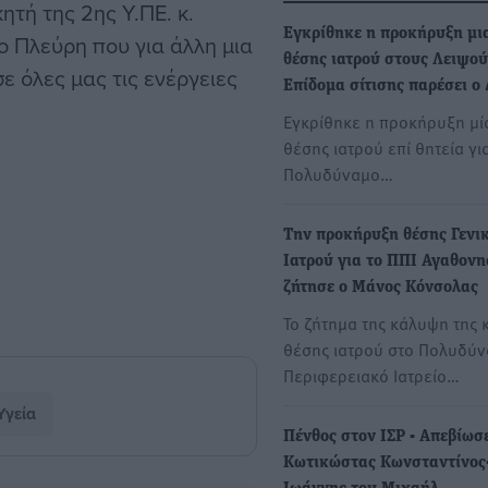
ητή της 2ης Υ.ΠΕ. κ.
Εγκρίθηκε η προκήρυξη μι
ο Πλεύρη που για άλλη μια
θέσης ιατρού στους Λειψού
ε όλες μας τις ενέργειες
Επίδομα σίτισης παρέσει ο
Εγκρίθηκε η προκήρυξη μία
θέσης ιατρού επί θητεία γι
Πολυδύναμο…
Την προκήρυξη θέσης Γενι
Ιατρού για το ΠΠΙ Αγαθονη
ζήτησε ο Μάνος Κόνσολας
Το ζήτημα της κάλυψη της
θέσης ιατρού στο Πολυδύ
Περιφερειακό Ιατρείο…
Υγεία
Πένθος στον ΙΣΡ - Απεβίωσ
Κωτικώστας Κωνσταντίνος