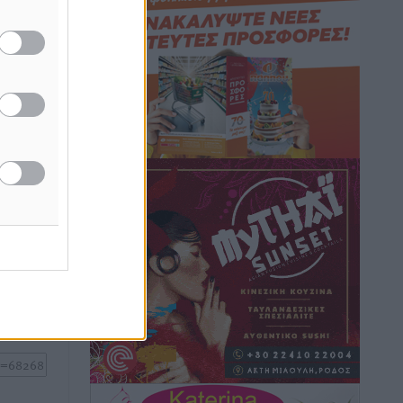
Αθλητικά
•
πριν 44 λεπτά
ου αύριο
Ιάλυσος Β’: Νωρίς νωρίς μπήκαν στα
βάσανα της προετοιμασίας
Αθλητικά
•
πριν 45 λεπτά
Εθνικός Αρχίπολης: Μεγάλο βήμα
προόδου η ίδρυση Ακαδημίας
Αθλητικά
•
πριν 49 λεπτά
ή της
ίδες
Ιππότες: Με το βλέμμα στραμμένο στο
του
μέλλον
Αθλητικά
•
πριν 51 λεπτά
ος το
ΠΑΜΕ ΣΤΟΙΧΗΜΑ: Περισσότερα από 95
εκατομμύρια ευρώ σε κέρδη μοίρασε
τον Ιούλιο