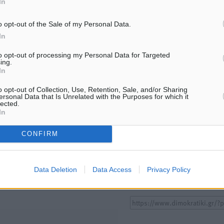
In
“Η Ευρώπη αντιμετώπιζε το
Έκτακτη συνεδρίαση της
προσφυγικό σαν ταινία τρόμου”
Δημοτικής Επιτροπής Ρόδ
– Η συγκλονιστική μαρτυρία της
Παρασκευή 7 Αυγούστου
o opt-out of the Sale of my Personal Data.
Χαρούλας Γιασιράνη στον RV για
06.08.26 · 17:08
In
τα γεγονότα που οδήγησαν στο
Σύμφωνο της Λέρου
to opt-out of processing my Personal Data for Targeted
6.08.26 · 17:21
ing.
In
o opt-out of Collection, Use, Retention, Sale, and/or Sharing
Υπενθύμιση:
ersonal Data that Is Unrelated with the Purposes for which it
lected.
In
Για την μερική αναπαραγωγ
ή. Η Δημοκρατική δεν υιοθετεί
είδησης από άλλες ιστοσελ
υμε όποια σχόλια θεωρούμε
CONFIRM
είναι απαραίτητη η χρήση 
οίηση. Χρήστες που δεν τηρούν
παρακάτω παρεχόμενου
συνδέσμου παραπομπής πρ
Data Deletion
Data Access
Privacy Policy
άρθρο της Δημοκρατικής.