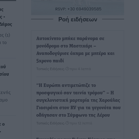
ας
Ροή ειδήσεων
ς -
 Δήμος
ς (1)
Αυτοκίνητο μπήκε παράνομα σε
α το
μονόδρομο στο Μαστιχάρι –
Αναποδογύρισε όχημα με μητέρα και
5χρονο παιδί
κού
Τοπικές Ειδήσεις
•
πριν 4 λεπτά
σίου
“Η Ευρώπη αντιμετώπιζε το
 κενής
προσφυγικό σαν ταινία τρόμου” – Η
ναμο
συγκλονιστική μαρτυρία της Χαρούλας
Γιασιράνη στον RV για τα γεγονότα που
οδήγησαν στο Σύμφωνο της Λέρου
Τοπικές Ειδήσεις
•
πριν 12 λεπτά
ε ο
-