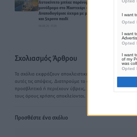
Opted 
Αυτοκίνητο μπήκε παράνομα σε
μονόδρομο στο Μαστιχάρι –
Αναποδογύρισε όχημα με μητέρα
I want t
και 5χρονο παιδί
Opted 
06.08.26 · 17:29
I want 
0
Advertis
Opted 
I want t
Σχολιασμός Άρθρου
of my P
was col
Opted 
Τα σχόλια εκφράζουν αποκλειστικά τον εκάστοτε σχολιαστ
αυτές τις απόψεις. Διατηρούμε το δικαίωμα να διαγράψο
προσβλητικά ή περιέχουν ύβρεις, χωρίς καμμία προειδοπ
τους όρους χρήσης αποκλείονται.
Προσθέστε ένα σχόλιο