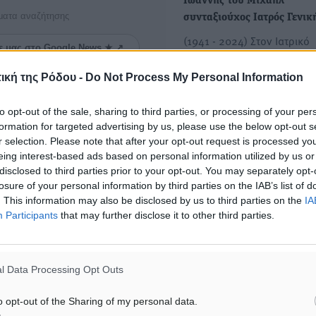
Ιωάννης του Μιχαήλ
ματα αναζήτησης
συνταξιούχος Ιατρός Γενι
(1941 - 2024) Στον Ιατρικό
ε μας στο Google News ★ ↗
Σύλλογο Ρόδου, με βαθιά 
και συγκίνηση,…
ική της Ρόδου -
Do Not Process My Personal Information
ήστε
to opt-out of the sale, sharing to third parties, or processing of your per
Στην κορυφή της ιατρικής 
formation for targeted advertising by us, please use the below opt-out s
διεθνώς 20 καθηγητές της
r selection. Please note that after your opt-out request is processed y
Ιατρικής του ΑΠΘ το 2022-
eing interest-based ads based on personal information utilized by us or
Στο υψηλότερο 2% της ιατρ
disclosed to third parties prior to your opt-out. You may separately opt-
losure of your personal information by third parties on the IAB’s list of
έρευνας σε παγκόσμιο επί
. This information may also be disclosed by us to third parties on the
IA
συγκαταλέγονται μέλη της
Participants
that may further disclose it to other third parties.
l Data Processing Opt Outs
ΙΑΒΑΣΕ ΕΠΙΣΗΣ
o opt-out of the Sharing of my personal data.
ΤΟΠΙΚΈΣ ΕΙΔΉΣΕΙΣ
ΤΟΠΙΚΈΣ ΕΙΔΉΣΕΙΣ