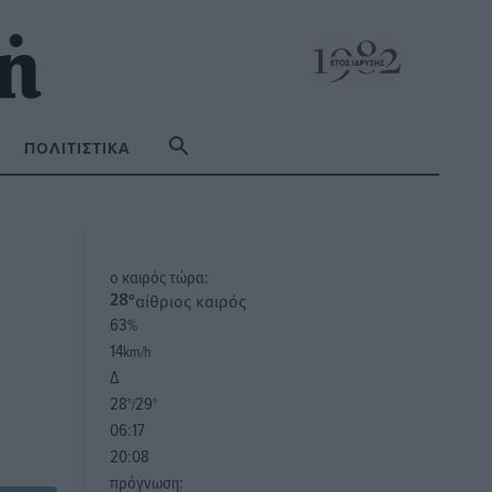
ΠΟΛΙΤΙΣΤΙΚΆ
o καιρός τώρα:
αίθριος καιρός
28
°
63
%
14
km/h
Δ
28
29
°/
°
06:17
20:08
πρόγνωση: