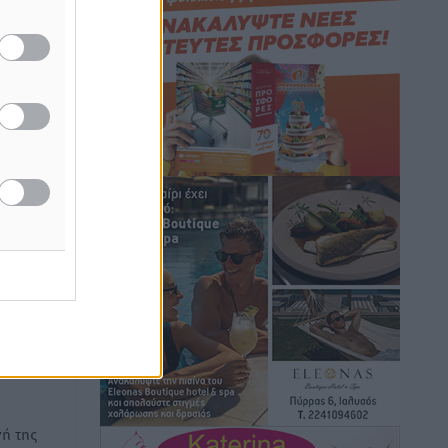
Τοπικές Ειδήσεις
•
πριν 8 ώρες
Iατρικός Σύλλογος Ροδου προς Α.
Γεωργιάδη: Στρατηγικές Προτάσεις για
την Ενίσχυση της Δημόσιας Υγείας στη
Νησιωτική Ελλάδα και στα
Νοσοκομεία της Γ΄ Ζώνης
Τοπικές Ειδήσεις
•
πριν 8 ώρες
Πάνθηρες: Ξεκίνησαν αισιόδοξοι για
την παρθενική “πτήση” τους
άξει
Αθλητικά
•
πριν 8 ώρες
Άρης Αρχαγγέλου: Στο πλευρό του
άτυχου Ιάκωβου Θωμά
Αθλητικά
•
πριν 8 ώρες
ή της