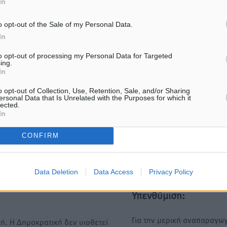
In
ε μας στο Google News ★ ↗
o opt-out of the Sale of my Personal Data.
In
ήστε
to opt-out of processing my Personal Data for Targeted
ing.
In
o opt-out of Collection, Use, Retention, Sale, and/or Sharing
ersonal Data that Is Unrelated with the Purposes for which it
ΙΑΒΑΣΕ ΕΠΙΣΗΣ
lected.
In
ΕΙΔΉΣΕΙΣ
ΕΙΔΉΣΕΙΣ
Ποιοι φοιτητές μπορούν να
Νέα αεροσκάφη, drones,
CONFIRM
λάβουν ενίσχυση για στέγη έως
δασοκομάντος: Τι έχει αλλ
2.500 ευρώ
στην Πολιτική Προστασί
7.08.26 · 18:10
07.08.26 · 12:47
Data Deletion
Data Access
Privacy Policy
Υπενθύμιση:
Για την μερική αναπαραγωγ
ή. Η Δημοκρατική δεν υιοθετεί