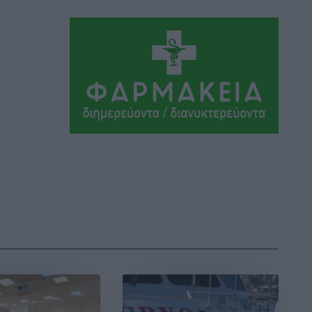
Αθλητικά
•
πριν 10 ώρες
Συνελήφθη 37χρονη στη Ρόδο γιατί
είχε αφήσει τα τρία ανήλικα παιδιά της
χωρίς επιτήρηση
Τοπικές Ειδήσεις
•
πριν 11 ώρες
Σταυρός Καλυθιών: Απέκτησε την
Φωτεινή Πιζάνια
Αθλητικά
•
πριν 11 ώρες
Το Yucatan Show έρχεται στη Ρόδο με
τον Frankie Lluc
Πολιτιστικά
•
πριν 12 ώρες
Σι Τζέι Χάρις: «Να πανηγυρίσουμε
πολλές νίκες μαζί»