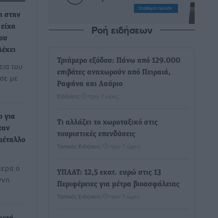
η στην
Ροή ειδήσεων
 είχα
ου
λέκει
Τριήμερο εξόδου: Πάνω από 129.000
εια του
επιβάτες αναχωρούν από Πειραιά,
σε με
Ραφήνα και Λαύριο
Ειδήσεις
•
πριν 7 ώρες
ο για
Τι αλλάζει το χωροταξικό στις
ταν
τουριστικές επενδύσεις
μέταλλο
Τοπικές Ειδήσεις
•
πριν 7 ώρες
μερα ο
ΥΠΑΑΤ: 12,5 εκατ. ευρώ στις 13
ννη
Περιφέρειες για μέτρα βιοασφάλειας
Τοπικές Ειδήσεις
•
πριν 7 ώρες