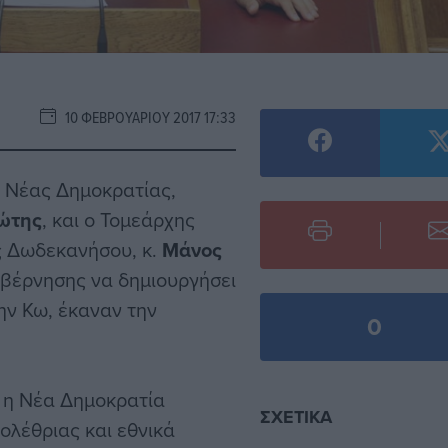
10 ΦΕΒΡΟΥΑΡΊΟΥ 2017 17:33
ς Νέας Δημοκρατίας,
ιώτης
, και ο Τομεάρχης
ς Δωδεκανήσου, κ.
Μάνος
υβέρνησης να δημιουργήσει
ην Κω, έκαναν την
0
υ η Νέα Δημοκρατία
ΣΧΕΤΙΚΆ
ολέθριας και εθνικά