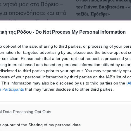
Ο πολιτικός κόσμος αποχαι
α νησιά μας στο Βόρειο –
τον Γιάννη Βαρβιτσιώτη - 
 για οποιονδήποτε και από
ταξίδι, Πρόεδρε»
εισέλθει στην Ευρώπη.
Έφυγε σήμερα από τη ζωή 
ην Ελλάδα σε ένα
ηλικία 93 ετών ο πρώην
ική της Ρόδου -
Do Not Process My Personal Information
υπουργός…
ων μεταναστών.
to opt-out of the sale, sharing to third parties, or processing of your per
formation for targeted advertising by us, please use the below opt-out s
Κόντρα ΥΠΕΘΟ - Οικονομι
ηθεί η παραμικρή
r selection. Please note that after your opt-out request is processed y
Επιμελητηρίου για τις... γ
δηλαδή, να έχει ζητήσει τη
eing interest-based ads based on personal information utilized by us or
των λογιστών - Σάλος από 
disclosed to third parties prior to your opt-out. You may separately opt-
πιμελητηρίων που
δήλωση του εκπροσώπου…
losure of your personal information by third parties on the IAB’s list of
ροορισμό της χώρας.
. This information may also be disclosed by us to third parties on the
IA
«Εμπαίζουν, προσβάλλουν 
Participants
that may further disclose it to other third parties.
εξοργίζουν έναν ολόκληρ
οι δηλώσεις του», τονίζει 
 η ανικανότητά τους είναι
l Data Processing Opt Outs
o opt-out of the Sharing of my personal data.
ματα αναζήτησης