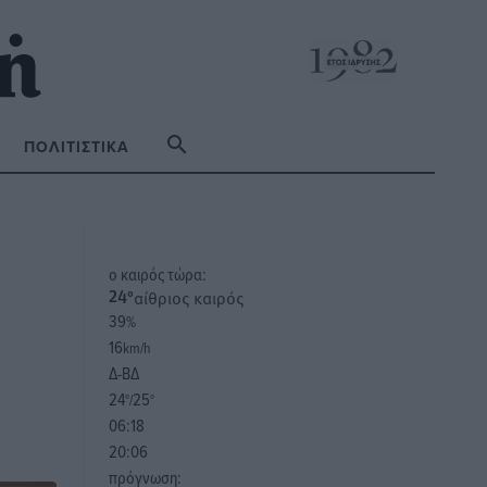
ΠΟΛΙΤΙΣΤΙΚΆ
o καιρός τώρα:
αίθριος καιρός
24
°
39
%
16
km/h
Δ-ΒΔ
24
25
°/
°
06:18
20:06
πρόγνωση: