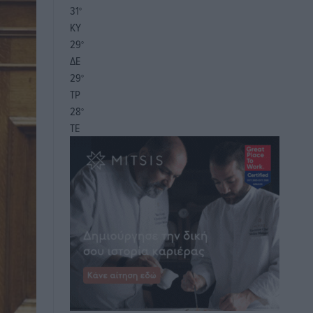
31
°
ΚΥ
29
°
ΔΕ
29
°
ΤΡ
28
°
ΤΕ