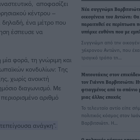
αναστευτικό, αποφασίζει
Νέα συγγνώμη Βαρβιτσιώτ
ρησιακού κέντρου –
οικογένεια του Αντώνη: Θα
, δηλαδή, ένα μέτρο που
παραιτηθεί σε περίπτωση π
νηση έσπευσε να
υπήρχε ευθύνη που με εμπ
Συγγνώμη από την οικογέν
36χρονου Αντώνη, που έχα
τραγικό τρόπο τη…
 μία φορά, τη γνώριμη και
ρωπαϊκών κονδυλίων: Της
Μητσοτάκης στον επικήδει
ης, χωρίς ανοικτή
τον Γιάννη Βαρβιτσιώτη: Η
ημόσιο διαγωνισμό. Με
φτιαγμένος από το σπάνιο 
 περιορισμένο αριθμό
μιας άλλης εποχής
Το τελευταίο αντίο είπε σή
πολιτικός κόσμος στον Ιωά
Βαρβιτσιώτη. Η…
ατεπείγουσα ανάγκη”.