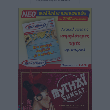
Γ. Χατζημάρκος: “Δύο μεγάλες δεσμεύσεις
Γεωργιάδη” – Κίνητρα για τους γιατρούς των νησιών
και συνεργασία Ρόδου με το Αττικόν για το
Ακτινοθεραπευτικό
Τοπικές Ειδήσεις
•
πριν 1 ώρα
Σούπερ μάρκετ: Διευρύνεται η εθνική πρωτοβουλία
για τις τιμές – Eρχονται νέες συμμετοχές εταιρειών
Ειδήσεις
•
πριν 1 ώρα
Συνελήφθησαν έξι άτομα για ηχορύπανση από
καταστήματα στο Νότιο Αιγαίο
Τοπικές Ειδήσεις
•
πριν 1 ώρα
15 Αυγούστου 2026: Πώς θα πληρωθούν όσοι
εργαστούν την αργία – Τι ισχύει για πενθήμερο,
εξαήμερο και άδειες
Ειδήσεις
•
πριν 1 ώρα