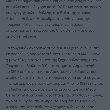
Μία άλλη σημαντική επένδυση ανάμεσα στις δύο χώρες
αποτελεί και η εξαγορά κατά 100% των εγκαταστάσεων
παραγωγής πολυαιθυλίνης στο Βόλο της εταιρίας
Artenius Hellas A.E, με έδρα στην Αθήνα από την
τουρκική Polisan, ενώ δεν μπορεί να περάσει
απαρατήρητη η εξαγορά της Click Delivery από τον
όμιλο Yemeksepeti.
Τα τουρκικά ζαχαροπλαστεία MADO έχουν ανοίξει στη
Θεσσαλονίκη δύο καταστήματα. Η εταιρεία ΜΑDO είναι
η μεγαλύτερη στον τομέα της ζαχαροπλαστικής στην
Τουρκία και διαθέτει 310 καταστήματα. Δημιουργήθηκε
το 1850 από τον πρίγκιπα Αμπντουλάχ αλ Σαούντ και
σταδιακά κατάκτησε την τουρκική αγορά με τα παγωτά
της και κυρίως με τον ντοντουρμά. Από το 1991 ξεκίνησε
τη διεθνή της ανάπτυξη και σήμερα υπάρχουν Mado
Cafes στην Αυστραλία, στο Ντουμπάι, στο Χονγκ- Κονγκ,
τη Νότιο Κορέα, την Κύπρο, το Κουβέιτ, τη Σαουδική
Αραβία, την Μαλαισία, το Αζερμπαϊτζάν και το Ιράκ.