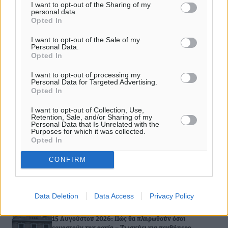
I want to opt-out of the Sharing of my
τον τουρισμό – Έβαλαν στο ταμείο σχεδόν 8 δισ. ευρώ
personal data.
Opted In
Κρουαζιέρα: Millennials και Gen Zers είναι οι νέες «χρυσές»
I want to opt-out of the Sale of my
γενιές
Personal Data.
Opted In
I want to opt-out of processing my
Personal Data for Targeted Advertising.
ΔΙΑΒΑΣΕ ΕΠΙΣΗΣ
Opted In
I want to opt-out of Collection, Use,
ΕΙΔΉΣΕΙΣ
Retention, Sale, and/or Sharing of my
Personal Data that Is Unrelated with the
ΣΕΤΕ: Σημαντική θεσμική εξέλιξη η ΚΥΑ για το ΕΧΠ για
Purposes for which it was collected.
τον τουρισμό
Opted In
08.08.26 · 11:40
CONFIRM
ΕΙΔΉΣΕΙΣ
Σούπερ μάρκετ: Διευρύνεται η εθνική πρωτοβουλία για
τις τιμές – Eρχονται νέες συμμετοχές εταιρειών
08.08.26 · 11:20
Data Deletion
Data Access
Privacy Policy
ΕΙΔΉΣΕΙΣ
15 Αυγούστου 2026: Πώς θα πληρωθούν όσοι