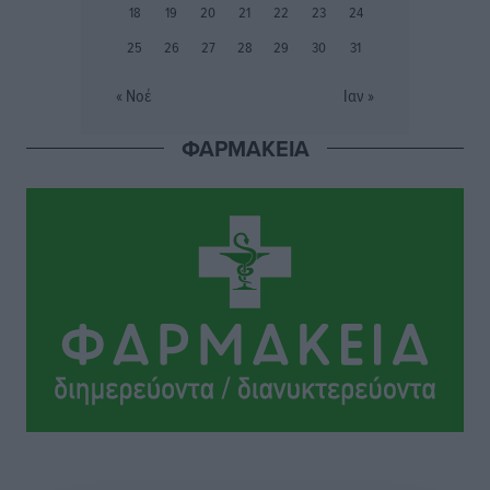
18
19
20
21
22
23
24
Εθνική Παίδων: Ο Χριστοδούλου και η καλύτερη
25
26
27
28
29
30
31
φουρνιά των τελευταίων ετών
Αθλητικά
•
πριν 2 ώρες
« Νοέ
Ιαν »
ΦΑΡΜΑΚΕΙΑ
Διαγόρας: Ανανέωσε ο Μιχάλης Χατζηγεωργίου
Αθλητικά
•
πριν 2 ώρες
ΔΕΑΣ Δάφνη Ρόδου: Η Ευαγγελία Τετράδη στο
τεχνικό επιτελείο
Αθλητικά
•
πριν 2 ώρες
Γ.Σ. Διαγόρας: Το οργανόγραμμα των Ακαδημιών
Αθλητικά
•
πριν 2 ώρες
Σταυρός Καλυθιών: Απέκτησε και την Ειρήνη
Καρελλάκη
Αθλητικά
•
πριν 2 ώρες