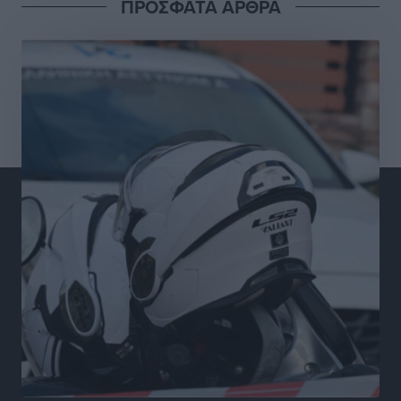
ΠΡΟΣΦΑΤΑ ΑΡΘΡΑ
Πρωτάθλημα Καλαθοσφαίρισης Δικηγορικών
Συλλόγων Ελλάδας και Κύπρου: Η Ρόδος φιλοξένησε
με επιτυχία την 17η διοργάνωση
Αθλητικά
•
πριν 2 ώρες
Φοιτητική στέγη: «Φωτιά» τα ενοίκια σε Αθήνα και
Θεσσαλονίκη – Έως 800 ευρώ στο Ρέθυμνο
Ειδήσεις
•
πριν 3 ώρες
Η Τουρκία σε νέο «κρεσέντο» προκλήσεων στο Αιγαίο
με 18 παραβάσεις και παραβιάσεις
Ειδήσεις
•
πριν 3 ώρες
Θερινές εκπτώσεις 2026 έως τις 31 Αυγούστου – Τι
πρέπει να προσέξουν οι καταναλωτές
Ειδήσεις
•
πριν 3 ώρες