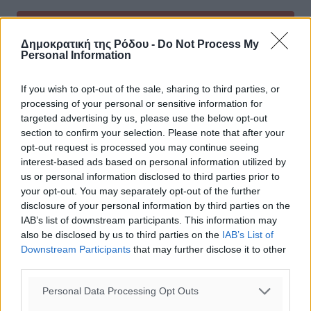
Δημοκρατική της Ρόδου -
Do Not Process My
Personal Information
If you wish to opt-out of the sale, sharing to third parties, or
0
processing of your personal or sensitive information for
targeted advertising by us, please use the below opt-out
section to confirm your selection. Please note that after your
opt-out request is processed you may continue seeing
interest-based ads based on personal information utilized by
ΣΧΕΤΙΚΆ
us or personal information disclosed to third parties prior to
your opt-out. You may separately opt-out of the further
disclosure of your personal information by third parties on the
DW: Ελλάδα - «Μπίζνες πολλών δις με “Χρυσές Βίζες“»
IAB’s list of downstream participants. This information may
also be disclosed by us to third parties on the
IAB’s List of
Downstream Participants
that may further disclose it to other
Κεραμέως: Περισσότερες δουλειές, καλύτεροι μισθοί,
third parties.
περισσότερη ασφάλεια στην εργασία, με πράξεις
Personal Data Processing Opt Outs
Γερμανία και Ηνωμένο Βασίλειο οι 2 "χρυσές" αγορές για