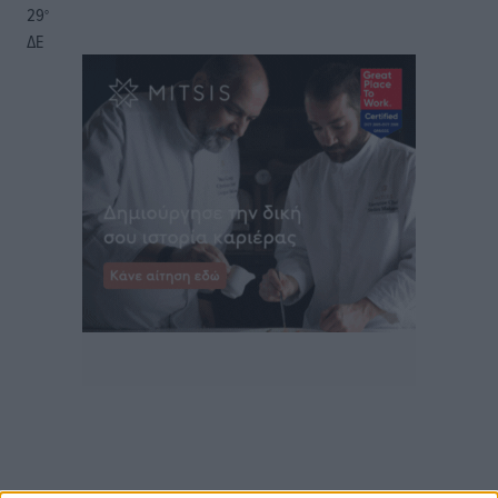
29
°
ΔΕ