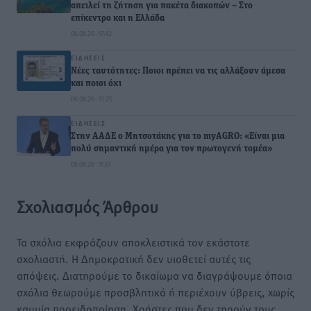
απειλεί τη ζήτηση για πακέτα διακοπών – Στο
επίκεντρο και η Ελλάδα
06.08.26 · 17:42
ΕΙΔΉΣΕΙΣ
Νέες ταυτότητες: Ποιοι πρέπει να τις αλλάξουν άμεσα
και ποιοι όχι
06.08.26 · 13:25
ΕΙΔΉΣΕΙΣ
Στην ΑΑΔΕ ο Μητσοτάκης για το myAGRO: «Είναι μια
πολύ σημαντική ημέρα για τον πρωτογενή τομέα»
06.08.26 · 11:37
Σχολιασμός Άρθρου
Τα σχόλια εκφράζουν αποκλειστικά τον εκάστοτε
σχολιαστή. Η Δημοκρατική δεν υιοθετεί αυτές τις
απόψεις. Διατηρούμε το δικαίωμα να διαγράψουμε όποια
σχόλια θεωρούμε προσβλητικά ή περιέχουν ύβρεις, χωρίς
καμμία προειδοποίηση. Χρήστες που δεν τηρούν τους