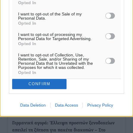
εκδήλωση για τους αυτοδιοικητικούς της Κω
Opted In
Πολιτιστικά
•
πριν 42 λεπτά
I want to opt-out of the Sale of my
Personal Data.
Opted In
Εγκρίθηκε η ηλεκτρική διασύνδεση Ρόδου και Κω
μέσω υποβρύχιων καλωδίων με την ηπειρωτική
I want to opt-out of processing my
Personal Data for Targeted Advertising.
Ελλάδα
Opted In
Τοπικές Ειδήσεις
•
πριν 1 ώρα
I want to opt-out of Collection, Use,
Retention, Sale, and/or Sharing of my
Νέο ανακαινισμένο δημοτικό τουριστικό γραφείο
Personal Data that Is Unrelated with the
Purposes for which it was collected.
στην Πάτμο
Opted In
Τοπικές Ειδήσεις
•
πριν 1 ώρα
CONFIRM
Οι συναντήσεις που είχε κατά την επίσκεψη του στη
Ρόδο ο Πρέσβης της Βραζιλίας στην Ελλάδα
Data Deletion
Data Access
Privacy Policy
Τοπικές Ειδήσεις
•
πριν 2 ώρες
Γερμανική αγορά: Έλλειψη προσιτών ξενοδοχείων
απειλεί τη ζήτηση για πακέτα διακοπών – Στο