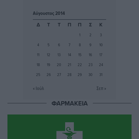
Αθλητικά
•
πριν 3 ώρες
Αύγουστος 2014
Ιάλυσος Β’: Νωρίς νωρίς μπήκαν στα βάσανα της
Δ
Τ
Τ
Π
Π
Σ
Κ
προετοιμασίας
1
2
3
Αθλητικά
•
πριν 3 ώρες
4
5
6
7
8
9
10
Εθνικός Αρχίπολης: Μεγάλο βήμα προόδου η ίδρυση
11
12
13
14
15
16
17
Ακαδημίας
18
19
20
21
22
23
24
Αθλητικά
•
πριν 3 ώρες
25
26
27
28
29
30
31
Ιππότες: Με το βλέμμα στραμμένο στο μέλλον
« Ιούλ
Σεπ »
Αθλητικά
•
πριν 3 ώρες
ΦΑΡΜΑΚΕΙΑ
ΠΑΜΕ ΣΤΟΙΧΗΜΑ: Περισσότερα από 95 εκατομμύρια
ευρώ σε κέρδη μοίρασε τον Ιούλιο
Αθλητικά
•
πριν 4 ώρες