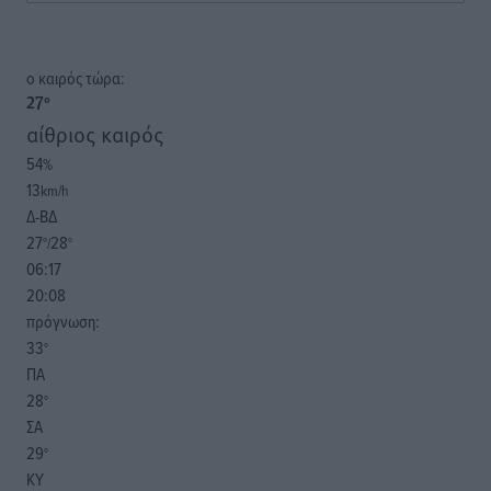
o καιρός τώρα:
27
°
αίθριος καιρός
54
%
13
km/h
Δ-ΒΔ
27
28
°/
°
06:17
20:08
πρόγνωση:
33
°
ΠΑ
28
°
ΣΑ
29
°
ΚΥ