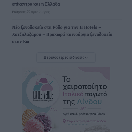
επίκεντρο και η Ελλάδα
Ειδήσεις
•
πριν 2 ώρες
Νέο ξενοδοχείο στη Ρόδο για την H Hotels –
Χατζηλαζάρου – Προχωρά καινούργιο ξενοδοχείο
στην Κω
Τοπικές Ειδήσεις
•
πριν 3 ώρες
Περισσότερες ειδήσεις
Αυτοκίνητο μπήκε παράνομα σε μονόδρομο στο
Μαστιχάρι – Αναποδογύρισε όχημα με μητέρα και
5χρονο παιδί
Τοπικές Ειδήσεις
•
πριν 3 ώρες
“Η Ευρώπη αντιμετώπιζε το προσφυγικό σαν ταινία
τρόμου” – Η συγκλονιστική μαρτυρία της Χαρούλας
Γιασιράνη στον RV για τα γεγονότα που οδήγησαν στο
Σύμφωνο της Λέρου
Τοπικές Ειδήσεις
•
πριν 3 ώρες