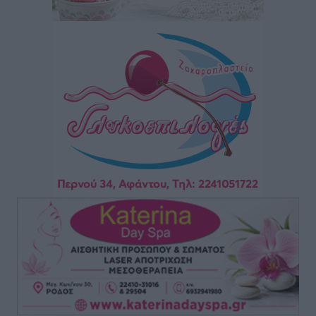
Συναυλία με τον Γιάννη Κότσιρα στις 21 Αυγούστου
Πολιτιστικά
•
πριν 3 ώρες
Έκτακτη συνεδρίαση της Δημοτικής Επιτροπής Ρόδου
αύριο Παρασκευή 7 Αυγούστου
Τοπικές Ειδήσεις
•
πριν 3 ώρες
ΑΕΡΑ: Δεν σταματάει να ενισχύεται, νέο απόκτημα ο
Μητρόπουλος
Αθλητικά
•
πριν 3 ώρες
Κλεάνθης: Δουλειές μετά ευχαριστιών στο γήπεδο,
ατομικό για δύο
Αθλητικά
•
πριν 3 ώρες
Φοίβος: Εν αναμονή του Νίκου Λαζίδη