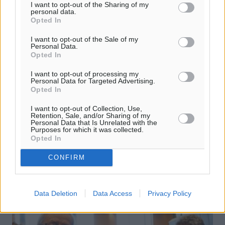
I want to opt-out of the Sharing of my
personal data.
Opted In
I want to opt-out of the Sale of my
Personal Data.
Opted In
Κουίκ προς Χαρδούβελη για τους
I want to opt-out of processing my
μειωμένους συντελεστές ΦΠΑ
Personal Data for Targeted Advertising.
Opted In
Ευθεία επίθεση στον υπουργό Οικονομικών Γκίκα
Χαρδούβελη εξαπέλυσε ο εκπρόσωπος των
I want to opt-out of Collection, Use,
Retention, Sale, and/or Sharing of my
Ανεξάρτητων Ελλήνων Τέρενς Κουίκ από το βήμα της
Personal Data that Is Unrelated with the
Βουλής λέγοντάς του:«Κύριε Υπουργέ, είχατε ...
Purposes for which it was collected.
Opted In
06.08.14, 18:06
CONFIRM
Data Deletion
Data Access
Privacy Policy