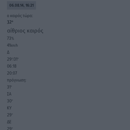
06.08.14, 16:21
o καιρός τώρα:
32
°
αίθριος καιρός
73
%
41
km/h
Δ
29
31
°/
°
06:18
20:07
πρόγνωση:
31
°
ΣΑ
30
°
ΚΥ
29
°
ΔΕ
29
°