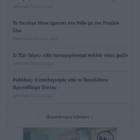
Αθλητικά
•
πριν 2 ώρες
Το Yucatan Show έρχεται στη Ρόδο με τον Frankie
Lluc
Πολιτιστικά
•
πριν 2 ώρες
Σι Τζέι Χάρις: «Να πανηγυρίσουμε πολλές νίκες μαζί»
Αθλητικά
•
πριν 2 ώρες
Ροδήλιος: Ο απολογισμός από το Πανελλήνιο
Πρωτάθλημα Πίστας
Αθλητικά
•
πριν 2 ώρες
Διαγόρας: Μετεγγραφικό ντεμαράζ
Περισσότερες ειδήσεις
Αθλητικά
•
πριν 3 ώρες
Γ.Σ. Διαγόρας: Εντατική προετοιμασία και επιστροφή