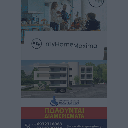
Ρίζου στις Ακαδημίες
Αθλητικά
•
πριν 3 ώρες
Εθνική Ανδρών: Ραντεβού στο Telekom Center Athens
Αθλητικά
•
πριν 3 ώρες
ΕΠΟ: Απέσυρε τη στήριξή της στην υποψηφιότητα
του Ινφαντίνο
Αθλητικά
•
πριν 3 ώρες
Φοίβος Κω: Το «ευχαριστώ» για το 9ο Kos 3X3
Basketball Festival
Αθλητικά
•
πριν 3 ώρες
6ο Kalymnos 3X3: Ολοκληρώθηκε με μεγάλη επιτυχία,
νικητές οι VAR!
Αθλητικά
•
πριν 3 ώρες