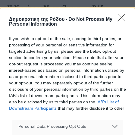
Η Νατάσσα Μποφίλιου στη Ρόδο
Δημοκρατική της Ρόδου -
Do Not Process My
Το Σάββατο 9 Αυγούστου η Νατάσσα Μποφίλιου
Personal Information
εμφανίζεται στο Θέατρο Μεσαιωνικής Τάφρου «Μελίνα
Μερκούρη» στη Ρόδο, στο πλαίσιο των εκδηλώσεων του
If you wish to opt-out of the sale, sharing to third parties, or
Φεστιβάλ Ρόδου. «Πάμε Ξανά» ο ...
processing of your personal or sensitive information for
targeted advertising by us, please use the below opt-out
06.08.14, 19:10
section to confirm your selection. Please note that after your
opt-out request is processed you may continue seeing
interest-based ads based on personal information utilized by
us or personal information disclosed to third parties prior to
your opt-out. You may separately opt-out of the further
disclosure of your personal information by third parties on the
IAB’s list of downstream participants. This information may
also be disclosed by us to third parties on the
IAB’s List of
Downstream Participants
that may further disclose it to other
third parties.
Personal Data Processing Opt Outs