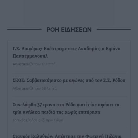
ΡΟΗ ΕΙΔΗΣΕΩΝ
Γ.Σ. Διαγόρας: Επέστρεψε στις Ακαδημίες η Ειρήνη
Παπαεμμανουήλ
Αθλητικά
•
πριν 17 λεπτά
ΣΚΟΕ: Σαββατοκύριακο με αγώνες από τον Σ.Σ. Ρόδου
Αθλητικά
•
πριν 58 λεπτά
Συνελήφθη 37χρονη στη Ρόδο γιατί είχε αφήσει τα
τρία ανήλικα παιδιά της χωρίς επιτήρηση
Τοπικές Ειδήσεις
•
πριν 1 ώρα
Σταυρός Καλυθιών: Απέκτησε την Φωτεινή Πιζάνια