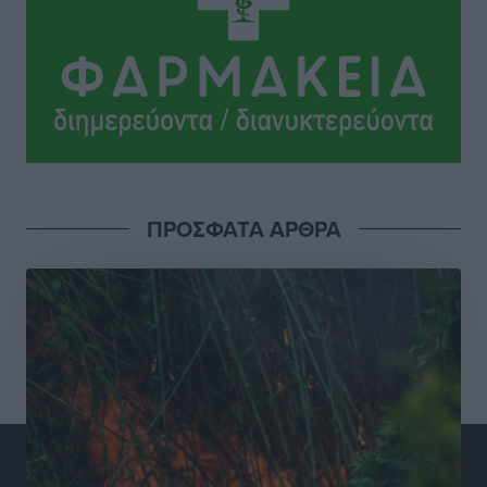
Γεωργιάδη” – Κίνητρα για τους γιατρούς των νησιών
και συνεργασία Ρόδου με το Αττικόν για το
Ακτινοθεραπευτικό
Τοπικές Ειδήσεις
•
πριν 14 ώρες
Σούπερ μάρκετ: Διευρύνεται η εθνική πρωτοβουλία
για τις τιμές – Eρχονται νέες συμμετοχές εταιρειών
Ειδήσεις
•
πριν 14 ώρες
ΠΡΟΣΦΑΤΑ ΑΡΘΡΑ
Συνελήφθησαν έξι άτομα για ηχορύπανση από
καταστήματα στο Νότιο Αιγαίο
Τοπικές Ειδήσεις
•
πριν 14 ώρες
15 Αυγούστου 2026: Πώς θα πληρωθούν όσοι
εργαστούν την αργία – Τι ισχύει για πενθήμερο,
εξαήμερο και άδειες
Ειδήσεις
•
πριν 14 ώρες