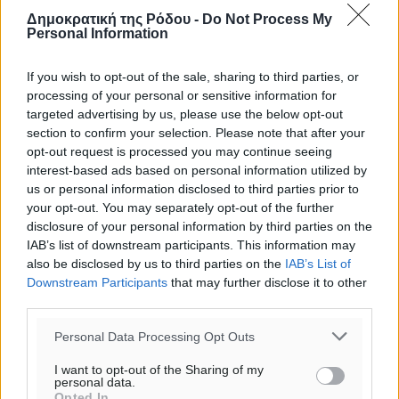
Δημοκρατική της Ρόδου -
Do Not Process My
Personal Information
If you wish to opt-out of the sale, sharing to third parties, or
processing of your personal or sensitive information for
targeted advertising by us, please use the below opt-out
section to confirm your selection. Please note that after your
opt-out request is processed you may continue seeing
interest-based ads based on personal information utilized by
us or personal information disclosed to third parties prior to
your opt-out. You may separately opt-out of the further
disclosure of your personal information by third parties on the
Υπενθύμιση:
IAB’s list of downstream participants. This information may
also be disclosed by us to third parties on the
IAB’s List of
Downstream Participants
that may further disclose it to other
Για την μερική αναπαραγωγή της είδησης από άλλες
third parties.
ιστοσελίδες είναι απαραίτητη η χρήση του παρακάτω
παρεχόμενου συνδέσμου παραπομπής προς το άρθρο
Personal Data Processing Opt Outs
της Δημοκρατικής.
I want to opt-out of the Sharing of my
personal data.
Opted In