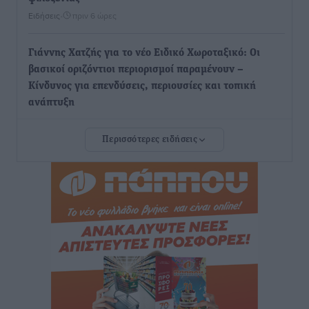
Ειδήσεις
•
πριν 6 ώρες
Γιάννης Χατζής για το νέο Ειδικό Χωροταξικό: Οι
βασικοί οριζόντιοι περιορισμοί παραμένουν –
Κίνδυνος για επενδύσεις, περιουσίες και τοπική
ανάπτυξη
Τοπικές Ειδήσεις
•
πριν 7 ώρες
Περισσότερες ειδήσεις
Ευ. Τουρνάς: Απέναντι σε ακραία καιρικά φαινόμενα
δεν υπάρχουν περιθώρια εφησυχασμού
Ειδήσεις
•
πριν 7 ώρες
Στον Άγιο Νικόλαο Χάλκης ανοίγει ξανά το
ανανεωμένο εκκλησιαστικό μουσείο από τη Λέσχη
Lions Χάλκης
Τοπικές Ειδήσεις
•
πριν 7 ώρες