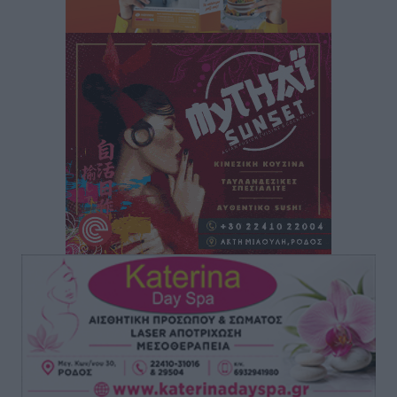
Ρόδος: «Βουλιάζει» από τουρίστες – Πάνω από 1 εκατ.
επιβάτες και 55 κρουαζιερόπλοια
Τοπικές Ειδήσεις
•
πριν 7 ώρες
Γ’ Εθνική Κατηγορία: Οι ημερομηνίες των
αγωνιστικών της κανονικής περιόδου
Αθλητικά
•
πριν 12 ώρες
Συνελήφθησαν δύο άτομα στην Κάρπαθο για άγρα
πελατών
Τοπικές Ειδήσεις
•
πριν 13 ώρες
Χωρίς υποχρεωτική παρουσία μικρών στη 12άδα
Αθλητικά
•
πριν 13 ώρες
Ο Πελεκάνος, οι ανεμογεννήτριες και μια κοινότητα
που κανείς δεν ρώτησε
Δημο-Κρίσεις
•
πριν 13 ώρες