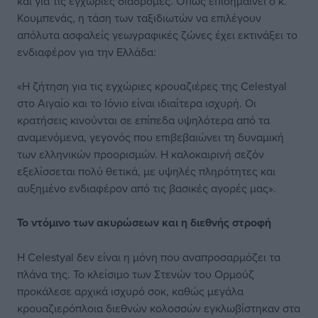
και για τις εγχώριες διαδρομές. Όπως επισημαίνει ο κ.
Κουμπενάς, η τάση των ταξιδιωτών να επιλέγουν
απόλυτα ασφαλείς γεωγραφικές ζώνες έχει εκτινάξει το
ενδιαφέρον για την Ελλάδα:
«Η ζήτηση για τις εγχώριες κρουαζιέρες της Celestyal
στο Αιγαίο και το Ιόνιο είναι ιδιαίτερα ισχυρή. Οι
κρατήσεις κινούνται σε επίπεδα υψηλότερα από τα
αναμενόμενα, γεγονός που επιβεβαιώνει τη δυναμική
των ελληνικών προορισμών. Η καλοκαιρινή σεζόν
εξελίσσεται πολύ θετικά, με υψηλές πληρότητες και
αυξημένο ενδιαφέρον από τις βασικές αγορές μας».
Το ντόμινο των ακυρώσεων και η διεθνής στροφή
Η Celestyal δεν είναι η μόνη που αναπροσαρμόζει τα
πλάνα της. Το κλείσιμο των Στενών του Ορμούζ
προκάλεσε αρχικά ισχυρό σοκ, καθώς μεγάλα
κρουαζιερόπλοια διεθνών κολοσσών εγκλωβίστηκαν στα