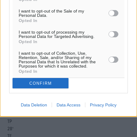
I want to opt-out of the Sale of my
Personal Data.
Opted In
o καιρός τώρα:
26
°
I want to opt-out of processing my
Personal Data for Targeted Advertising.
αίθριος καιρός
Opted In
45
%
I want to opt-out of Collection, Use,
6
km/h
Retention, Sale, and/or Sharing of my
Β
Personal Data that Is Unrelated with the
Purposes for which it was collected.
26
26
°/
°
Opted In
06:19
CONFIRM
20:05
πρόγνωση:
32
°
Data Deletion
Data Access
Privacy Policy
ΔΕ
30
°
ΤΡ
28
°
ΤΕ