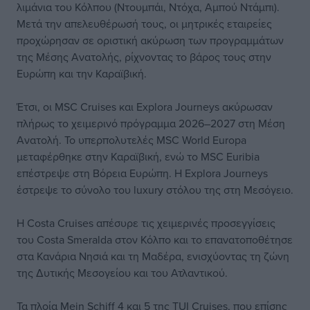
λιμάνια του Κόλπου (Ντουμπάι, Ντόχα, Αμπού Ντάμπι).
Μετά την απελευθέρωσή τους, οι μητρικές εταιρείες
προχώρησαν σε οριστική ακύρωση των προγραμμάτων
της Μέσης Ανατολής, ρίχνοντας το βάρος τους στην
Ευρώπη και την Καραϊβική.
Έτσι, οι MSC Cruises και Explora Journeys ακύρωσαν
πλήρως το χειμερινό πρόγραμμα 2026–2027 στη Μέση
Ανατολή. Το υπερπολυτελές MSC World Europa
μεταφέρθηκε στην Καραϊβική, ενώ το MSC Euribia
επέστρεψε στη Βόρεια Ευρώπη. Η Explora Journeys
έστρεψε το σύνολο του luxury στόλου της στη Μεσόγειο.
Η Costa Cruises απέσυρε τις χειμερινές προσεγγίσεις
του Costa Smeralda στον Κόλπο και το επανατοποθέτησε
στα Κανάρια Νησιά και τη Μαδέρα, ενισχύοντας τη ζώνη
της Δυτικής Μεσογείου και του Ατλαντικού.
Τα πλοία Mein Schiff 4 και 5 της TUI Cruises, που επίσης