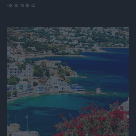
08.08.26 18:50
Πρωτάθλημα Καλαθοσφαίρισης Δικηγορικών
Συλλόγων Ελλάδας και Κύπρου: Η Ρόδος φιλοξένησε
με επιτυχία την 17η διοργάνωση
Αθλητικά
•
πριν 15 ώρες
Φοιτητική στέγη: «Φωτιά» τα ενοίκια σε Αθήνα και
Θεσσαλονίκη – Έως 800 ευρώ στο Ρέθυμνο
Ειδήσεις
•
πριν 15 ώρες
Η Τουρκία σε νέο «κρεσέντο» προκλήσεων στο Αιγαίο
με 18 παραβάσεις και παραβιάσεις
Ειδήσεις
•
πριν 15 ώρες
Θερινές εκπτώσεις 2026 έως τις 31 Αυγούστου – Τι
πρέπει να προσέξουν οι καταναλωτές
Ειδήσεις
•
πριν 15 ώρες