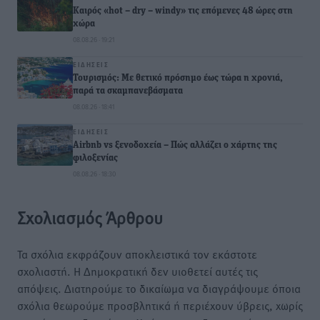
Καιρός «hot – dry – windy» τις επόμενες 48 ώρες στη
χώρα
08.08.26 · 19:21
ΕΙΔΉΣΕΙΣ
Τουρισμός: Με θετικό πρόσημο έως τώρα η χρονιά,
παρά τα σκαμπανεβάσματα
08.08.26 · 18:41
ΕΙΔΉΣΕΙΣ
Airbnb vs ξενοδοχεία – Πώς αλλάζει ο χάρτης της
φιλοξενίας
08.08.26 · 18:30
Σχολιασμός Άρθρου
Τα σχόλια εκφράζουν αποκλειστικά τον εκάστοτε
σχολιαστή. Η Δημοκρατική δεν υιοθετεί αυτές τις
απόψεις. Διατηρούμε το δικαίωμα να διαγράψουμε όποια
σχόλια θεωρούμε προσβλητικά ή περιέχουν ύβρεις, χωρίς