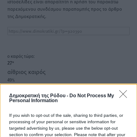
ιστοσελίδες είναι απαραίτητη η χρήση του παρακάτω
παρεχόμενου συνδέσμου παραπομπής προς το άρθρο
της Δημοκρατικής.
o καιρός τώρα:
27
°
αίθριος καιρός
49
%
8
km/h
Β-ΒΑ
Δημοκρατική της Ρόδου -
Do Not Process My
Personal Information
28
30
°/
°
06:20
If you wish to opt-out of the sale, sharing to third parties, or
20:04
processing of your personal or sensitive information for
πρόγνωση:
targeted advertising by us, please use the below opt-out
30
°
section to confirm your selection. Please note that after your