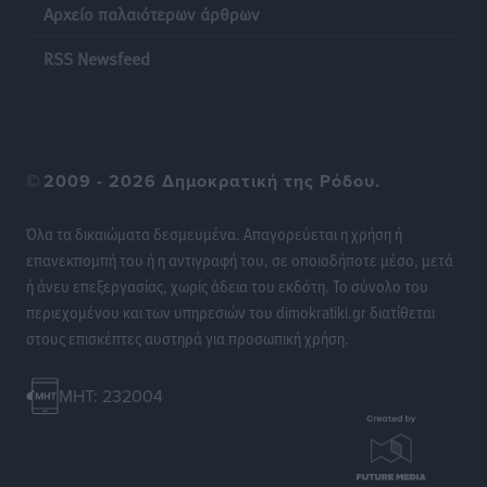
Αρχείο παλαιότερων άρθρων
RSS Newsfeed
©
2009 - 2026 Δημοκρατική της Ρόδου.
Όλα τα δικαιώματα δεσμευμένα. Απαγορεύεται η χρήση ή
επανεκπομπή του ή η αντιγραφή του, σε οποιοδήποτε μέσο, μετά
ή άνευ επεξεργασίας, χωρίς άδεια του εκδότη. Το σύνολο του
περιεχομένου και των υπηρεσιών του dimokratiki.gr διατίθεται
στους επισκέπτες αυστηρά για προσωπική χρήση.
MHT: 232004