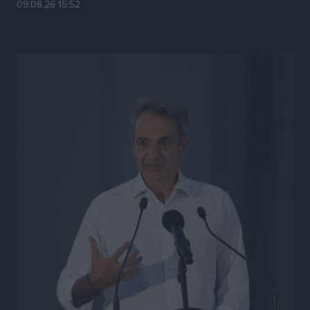
09.08.26 15:52
το μέλλον της μέσα στην αβεβαιότητα
Συνεντεύξεις
•
πριν 24 ώρες
Η υπογεννητικότητα βάζει λουκέτο σε 11 σχολεία
Πρωτοβάθμιας στα Δωδεκάνησα
Ρεπορτάζ
•
πριν 24 ώρες
Κ. Σπανός: Παρά την αυξημένη τουριστική κίνηση, η
αγορά της Ρόδου κινείται κάτω από τις προσδοκίες
Ρεπορτάζ
•
πριν 24 ώρες
Ο λαγοκέφαλος βρήκε επιτέλους τιμή, μένει να βρεθεί
και σχέδιο
Δημο-Κρίσεις
•
πριν 24 ώρες
Το ΠΑΣΟΚ στα Δωδεκάνησα ψάχνει έξι και του
περισσεύουν 14