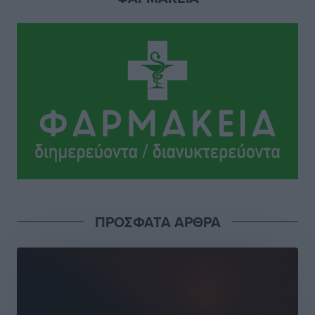
από Γερμανούς
Ειδήσεις
•
πριν 22 ώρες
Οδηγός στη Ρόδο τράκαρε σταθμευμένο αυτοκίνητο,
παρέσυρε 72χρονο και διέφυγε
Τοπικές Ειδήσεις
•
πριν 22 ώρες
Το νέο Ειδικό Χωροταξικό για τον Τουρισμό
ξανασχεδιάζει τον επενδυτικό χάρτη της Ρόδου
Τοπικές Ειδήσεις
•
πριν 23 ώρες
Γιάννης Βασιλάκης: «Η Πρωτοβάθμια Φροντίδα
ΠΡΟΣΦΑΤΑ ΑΡΘΡΑ
Υγείας πρέπει να φτάνει σε κάθε γωνιά – Ενισχύουμε
τις δομές, δεν τις αποδυναμώνουμε»
Συνεντεύξεις
•
πριν 23 ώρες
Ιδρυμα Ωνάση: Το όραμα πίσω από τα δύο νέα