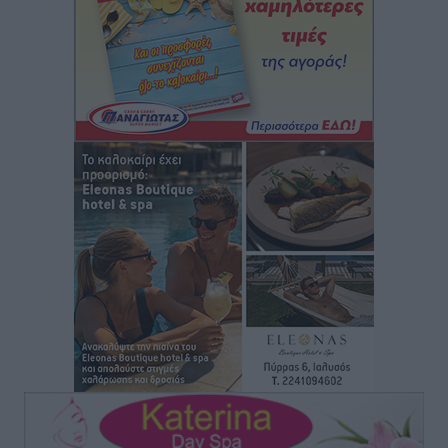
μελτέμια έως 9 μποφόρ, σε «Red Code» 6 περιοχές
Τοπικές Ειδήσεις
•
πριν 21 ώρες
Τα φοιτητικά ενοίκια «τινάζουν στον αέρα» τους
οικογενειακούς προϋπολογισμούς
Ειδήσεις
•
πριν 21 ώρες
Δύο νέοι ξενώνες παραδόθηκαν στις Ένοπλες
Δυνάμεις στη νήσο Ρω
Τοπικές Ειδήσεις
•
πριν 22 ώρες
Συνεχίζεται η έξοδος του Αυγούστου – Πάνω από
34.000 αναχωρούν σήμερα μόνο από τον Πειραιά
Ειδήσεις
•
πριν 22 ώρες
Μόνιμες θέσεις στους παιδικούς σταθμούς: Οι
προϋποθέσεις, η 24μηνη εμπειρία και οι προθεσμίες