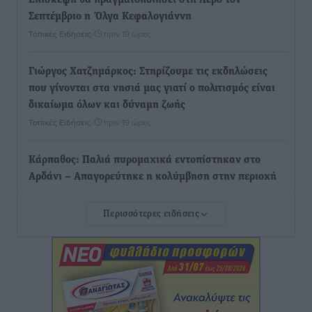
Επίσκεψη θα πραγματοποιήσει στη Λέρο τον
Σεπτέμβριο η Όλγα Κεφαλογιάννη
Τοπικές Ειδήσεις
•
πριν 19 ώρες
Γιώργος Χατζημάρκος: Στηρίζουμε τις εκδηλώσεις
που γίνονται στα νησιά μας γιατί ο πολιτισμός είναι
δικαίωμα όλων και δύναμη ζωής
Τοπικές Ειδήσεις
•
πριν 19 ώρες
Κάρπαθος: Παλιά πυρομαχικά εντοπίστηκαν στο
Αρδάνι – Απαγορεύτηκε η κολύμβηση στην περιοχή
Τοπικές Ειδήσεις
•
πριν 20 ώρες
Περισσότερες ειδήσεις
Τουρνάς για φωτιές: «Κανένα περιθώριο
εφησυχασμού» – Σε πλήρη ετοιμότητα ο μηχανισμός
Ειδήσεις
•
πριν 20 ώρες
Καιρός: Επιμένουν οι υψηλές θερμοκρασίες – Ισχυρά