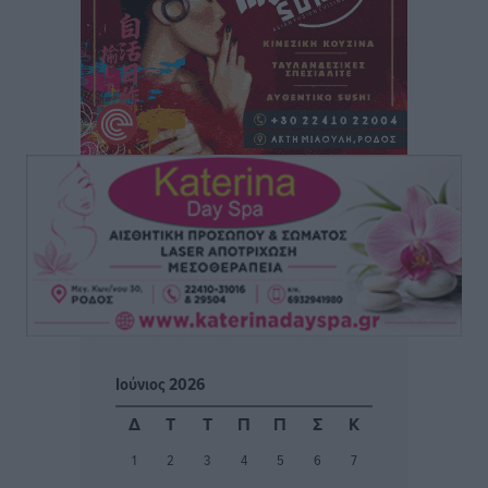
Η Τουρκία «γκριζάρει» ξανά το Αιγαίο και προκαλεί
με αφορμή το Ειδικό Χωροταξικό Πλαίσιο για τον
Τουρισμό
Τοπικές Ειδήσεις
•
πριν 2 ώρες
Νέα εποχή για το Νοσοκομείο Ρόδου: Έργα υποδομής,
ακτινοθεραπευτικό κέντρο και νέα μέτρα για τη
στελέχωση
Τοπικές Ειδήσεις
•
πριν 2 ώρες
Στη Δημοτική Επιτροπή η Ροδιακή Έπαυλη και το
Δίκτυο ΑμεΑ στη Μεσαιωνική Πόλη
Ρεπορτάζ
•
πριν 2 ώρες
Ιούνιος 2026
Προσωρινά κρατούμενος ο 59χρονος που συνελήφθη
Δ
Τ
Τ
Π
Π
Σ
Κ
με περισσότερο από 1,3 κιλό κοκαΐνης στη Ρόδο
1
2
3
4
5
6
7
Τοπικές Ειδήσεις
•
πριν 2 ώρες