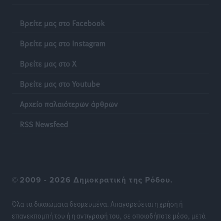
Βρείτε μας στο Facebook
Θετικό κλίμα και κοινό όραμα για την ανάδειξη της
ιστορίας της Ρόδου στο Αεροδρόμιο «Διαγόρας»
Βρείτε μας στο Instagram
Τοπικές Ειδήσεις
•
πριν 22 ώρες
Βρείτε μας στο X
Αντώνης Καμπουράκης: «Ένα σπουδαίο έργο
Βρείτε μας στο Youtube
πολιτισμού για τη Ρόδο, που σχεδιάσαμε και
εξασφαλίσαμε τη χρηματοδότησή του, γίνεται
Αρχείο παλαιότερων άρθρων
πραγματικότητα»
Τοπικές Ειδήσεις
•
πριν 22 ώρες
RSS Newsfeed
Στο Α΄ Νεκροταφείο το μνημόσυνο για τον έναν χρόνο
από τον θάνατο της Λένας Σαμαρά
Ειδήσεις
•
πριν 23 ώρες
©
2009 - 2026 Δημοκρατική της Ρόδου.
Κυριάκος Μητσοτάκης: Ανάσα στα Χανιά, αλλά με το
Όλα τα δικαιώματα δεσμευμένα. Απαγορεύεται η χρήση ή
βλέμμα στη ΔΕΘ και τις εκλογές του 2027
επανεκπομπή του ή η αντιγραφή του, σε οποιοδήποτε μέσο, μετά