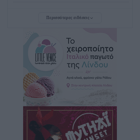
Πόσοι Ευρωπαίοι «αντέχουν» διακοπές στο εξωτερικό
Περισσότερες ειδήσεις
– Τι ισχύει για Έλληνες
Ειδήσεις
•
πριν 1 ώρα
Βούλγαροι τουρίστες: Λιγότερες διανυκτερεύσεις
στην Ελλάδα, αλλά 18% υψηλότερη δαπάνη ανά
διανυκτέρευση
Ειδήσεις
•
πριν 1 ώρα
Βέλγοι τουρίστες: Στα 547,9 εκατ. ευρώ οι εισπράξεις
για την Ελλάδα
Ειδήσεις
•
πριν 1 ώρα
Οι κανόνες για τουριστική ανάπτυξη –
Κατηγοριοποιήσεις, ρυθμίσεις και όρια
Τοπικές Ειδήσεις
•
πριν 1 ώρα