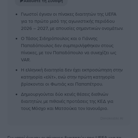
▶
Ακούστε τη Σύνοψη
Γνωστοί έγιναν οι πίνακες διαιτητών της UEFA
για το πρώτο μισό της αγωνιστικής περιόδου
2026 – 2027, με απουσίες σημαντικών ονομάτων.
Ο Τάσος Σιδηρόπουλος και ο Γιάννης
Παπαδόπουλος δεν συμπεριλήφθηκαν στους
πίνακες, με τον Παπαδόπουλο να συνεχίζει ως
VAR.
Η ελληνική διαιτησία δεν έχει εκπροσώπηση στην
κατηγορία «ελίτ», ενώ στην πρώτη κατηγορία
βρίσκονται οι Φωτιάς και Παπαπέτρου.
Δημιουργούνται δύο κενές θέσεις διεθνών
διαιτητών, με πιθανές προτάσεις της ΚΕΔ για
τους Μόσχο και Ματσούκα τον Ιανουάριο.
Dimokratiki AI
Γνωστοί έγιναν οι πίνακες διαιτητών της UEFA για το