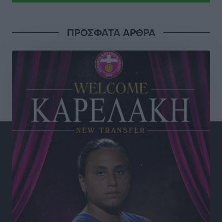
Τοπικές Ειδήσεις
•
πριν 16 ώρες
ΠΡΟΣΦΑΤΑ ΑΡΘΡΑ
ΥΠΑΑΤ: 12,5 εκατ. ευρώ στις 13 Περιφέρειες για μέτρα
βιοασφάλειας
Τοπικές Ειδήσεις
•
πριν 16 ώρες
Ποιοι φοιτητές μπορούν να λάβουν ενίσχυση για
στέγη έως 2.500 ευρώ
Ειδήσεις
•
πριν 16 ώρες
«Γιατί οι Τούρκοι συρρέουν στα ελληνικά νησιά»:
Τουρκική εφημερίδα εξηγεί τους λόγους που οι
γείτονες προτιμούν την Ελλάδα για διακοπές
Τοπικές Ειδήσεις
•
πριν 17 ώρες
«Μουσικό Ταξίδι στο Αιγαίο»: Η Ρόδος έγραψε μια
νέα σελίδα στον πολιτισμό