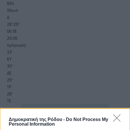
66
%
10
km/h
Δ
28
29
°/
°
06:18
20:06
πρόγνωση:
33
°
ΚΥ
30
°
ΔΕ
29
°
ΤΡ
28
°
ΤΕ
Δημοκρατική της Ρόδου -
Do Not Process My
Personal Information