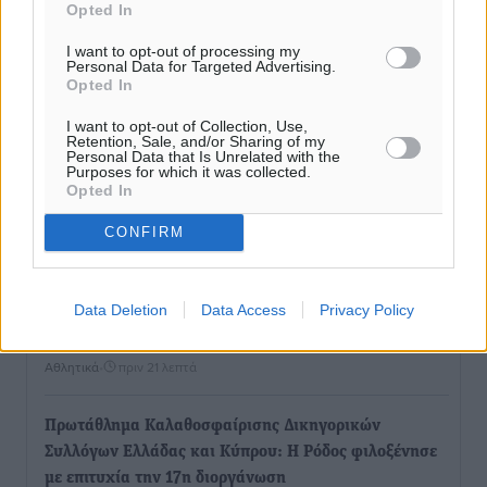
Opted In
I want to opt-out of processing my
Personal Data for Targeted Advertising.
Opted In
I want to opt-out of Collection, Use,
Retention, Sale, and/or Sharing of my
Personal Data that Is Unrelated with the
Purposes for which it was collected.
Opted In
CONFIRM
Ροή ειδήσεων
Data Deletion
Data Access
Privacy Policy
Σταυρός Καλυθιών: Απέκτησε και την Ειρήνη
Καρελλάκη
Αθλητικά
•
πριν 21 λεπτά
Πρωτάθλημα Καλαθοσφαίρισης Δικηγορικών
Συλλόγων Ελλάδας και Κύπρου: Η Ρόδος φιλοξένησε
με επιτυχία την 17η διοργάνωση