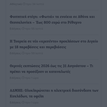
Αθλητικά
•
πριν 34 λεπτά
Φοιτητική στέγη: «Φωτιά» τα ενοίκια σε Αθήνα και
Θεσσαλονίκη – Έως 800 ευρώ στο Ρέθυμνο
Ειδήσεις
•
πριν 55 λεπτά
Η Τουρκία σε νέο «κρεσέντο» προκλήσεων στο Αιγαίο
με 18 παραβάσεις και παραβιάσεις
Ειδήσεις
•
πριν 59 λεπτά
Θερινές εκπτώσεις 2026 έως τις 31 Αυγούστου – Τι
πρέπει να προσέξουν οι καταναλωτές
Ειδήσεις
•
πριν 1 ώρα
ΑΔΜΗΕ: Ολοκληρώνεται η ηλεκτρική διασύνδεση των
Κυκλάδων, τα οφέλη
Ειδήσεις
•
πριν 1 ώρα