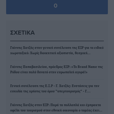
0
ΣΧΕΤΙΚΆ
Γιάννης Χατζής στην γενική συνέλευση της ΕΞΡ για το ειδικό
χωροταξικό: Χωρίς διοικητική αξιοπιστία, θεσμική…
Γιάννης Παπαβασιλείου, πρόεδρος ΕΞΡ: «Το Brand Name της
Ρόδου είναι πολύ δυνατό στην ευρωπαϊκή αγορά!»
Γενική συνέλευση της Ε.Ξ.Ρ - Γ. Χατζής: Ενστάσεις για την
ευκολία της χρήσης του όρου "υπερτουρισμός" - Γ.…
Γιάννης Χατζής στην ΕΞΡ: Παρά τα πολλαπλά και έμπρακτα
οφέλη του τουρισμού στην εθνική οικονομία ο τομέας έχει…