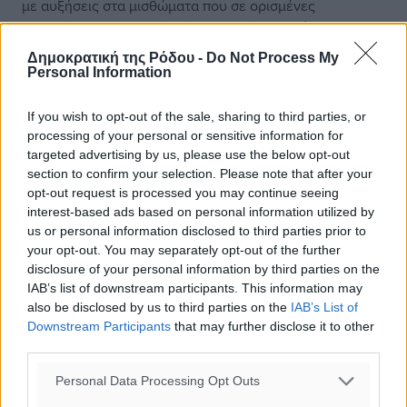
με αυξήσεις στα μισθώματα που σε ορισμένες
περιπτώσεις ξεπερνούν κάθε λογική αναλογία. Η
πρόταση μας είναι οι παραχωρήσεις των παραλιών να
Δημοκρατική της Ρόδου -
Do Not Process My
έχουν διάρκεια 5 χρόνων, για την αποφυγή
Personal Information
καθυστερήσεων που εκθέτουν όλο το νησί μας.
If you wish to opt-out of the sale, sharing to third parties, or
Η θέση μας είναι ξεκάθαρη:
processing of your personal or sensitive information for
targeted advertising by us, please use the below opt-out
section to confirm your selection. Please note that after your
χρειάζονται κανόνες, διαφάνεια και προστασία του
opt-out request is processed you may continue seeing
δημόσιου χώρου, αλλά και ένα δίκαιο και ρεαλιστικό
interest-based ads based on personal information utilized by
πλαίσιο που να λαμβάνει υπόψη τις ιδιαιτερότητες της
us or personal information disclosed to third parties prior to
ξενοδοχειακής λειτουργίας και να μη δημιουργεί
your opt-out. You may separately opt-out of the further
συνθήκες ανασφάλειας για τις επιχειρήσεις και τις
disclosure of your personal information by third parties on the
επενδύσεις στον τουρισμό.
IAB’s list of downstream participants. This information may
also be disclosed by us to third parties on the
IAB’s List of
Downstream Participants
that may further disclose it to other
Ταυτόχρονα, παρακολουθούμε στενά και το ζήτημα της
third parties.
βραχυχρόνιας μίσθωσης.
Personal Data Processing Opt Outs
Πιστεύουμε στην υγιή επιχειρηματικότητα και στον υγιή