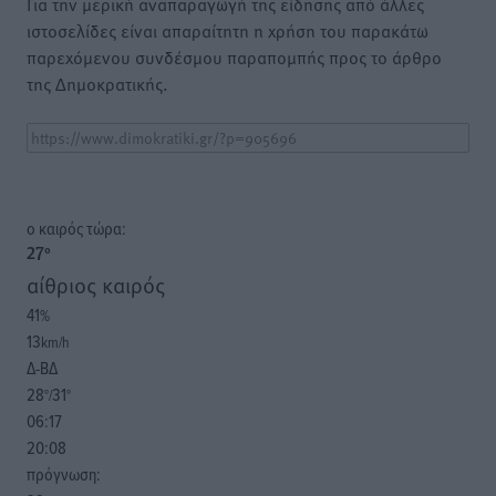
Για την μερική αναπαραγωγή της είδησης από άλλες
ιστοσελίδες είναι απαραίτητη η χρήση του παρακάτω
παρεχόμενου συνδέσμου παραπομπής προς το άρθρο
της Δημοκρατικής.
o καιρός τώρα:
27
°
αίθριος καιρός
41
%
13
km/h
Δ-ΒΔ
28
31
°/
°
06:17
20:08
πρόγνωση: