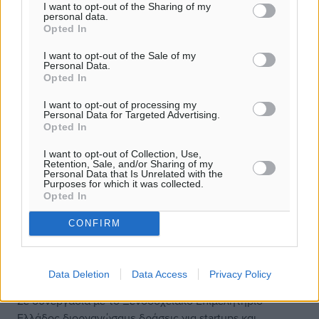
I want to opt-out of the Sharing of my
ανταγωνισμό.
personal data.
Opted In
Όμως ο ανταγωνισμός αυτός πρέπει να λειτουργεί με
I want to opt-out of the Sale of my
κανόνες ισονομίας, ποιότητας, ελέγχου και ασφάλειας
Personal Data.
για όλους.
Opted In
I want to opt-out of processing my
Η εξωστρέφεια της Ένωσής μας συνεχίζεται δυναμικά.
Personal Data for Targeted Advertising.
Opted In
Συμμετείχαμε ενεργά στις μεγάλες διεθνείς εκθέσεις,
I want to opt-out of Collection, Use,
στην ITB Berlin και στο Λονδίνο, στηρίζοντας παράλληλα
Retention, Sale, and/or Sharing of my
Personal Data that Is Unrelated with the
τις δράσεις του ΠΡΟΤΟΥΡ και την κοινή προσπάθεια
Purposes for which it was collected.
Opted In
προβολής της Ρόδου ως σύγχρονου και ανταγωνιστικού
προορισμού.
CONFIRM
Ταυτόχρονα, επενδύουμε και στη νέα εποχή του
τουρισμού.
Data Deletion
Data Access
Privacy Policy
Σε συνεργασία με το Ξενοδοχειακό Επιμελητήριο
Ελλάδος διοργανώσαμε δράσεις για startups και