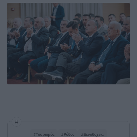
#Τουρισμός
#Ρόδος
#Ξενοδοχεία