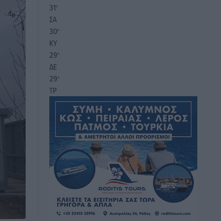
31
°
ΣΑ
30
°
ΚΥ
29
°
ΔΕ
29
°
ΤΡ