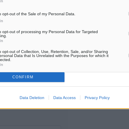
In
Για την μερική αναπαραγωγ
ή. Η Δημοκρατική δεν υιοθετεί
είδησης από άλλες ιστοσελ
υμε όποια σχόλια θεωρούμε
o opt-out of the Sale of my Personal Data.
είναι απαραίτητη η χρήση 
οίηση. Χρήστες που δεν τηρούν
In
παρακάτω παρεχόμενου
συνδέσμου παραπομπής πρ
to opt-out of processing my Personal Data for Targeted
ing.
άρθρο της Δημοκρατικής.
In
o opt-out of Collection, Use, Retention, Sale, and/or Sharing
ersonal Data that Is Unrelated with the Purposes for which it
lected.
In
λή του σχολίου.
CONFIRM
Data Deletion
Data Access
Privacy Policy