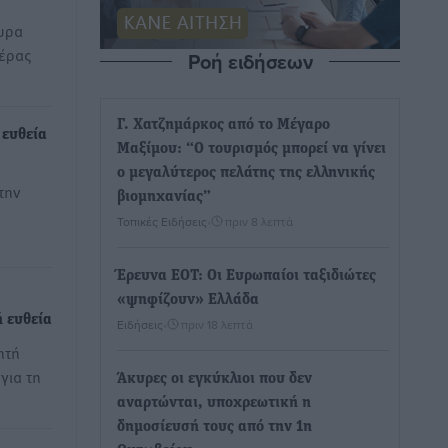
ουρα
τέρας
Ροή ειδήσεων
Γ. Χατζημάρκος από το Μέγαρο
 ευθεία
Μαξίμου: “Ο τουρισμός μπορεί να γίνει
ο μεγαλύτερος πελάτης της ελληνικής
την
βιομηχανίας”
Τοπικές Ειδήσεις
•
πριν 8 λεπτά
Έρευνα ΕΟΤ: Οι Ευρωπαίοι ταξιδιώτες
«ψηφίζουν» Ελλάδα
 ευθεία
Ειδήσεις
•
πριν 18 λεπτά
ητή
για τη
Άκυρες οι εγκύκλιοι που δεν
αναρτώνται, υποχρεωτική η
δημοσίευσή τους από την 1η