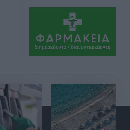
κοστίσουν σε φόρο
Ειδήσεις
•
πριν 2 ώρες
Η επόμενη παγκόσμια δύναμη στα
υδροπλάνα μπορεί να είναι η Ελλάδα
Ειδήσεις
•
πριν 2 ώρες
Στη Σύμη η Φαίη Σκορδά επισκέφθηκε
την Ιερά Μονή του Πανορμίτη
Τοπικές Ειδήσεις
•
πριν 2 ώρες
Σερβία: Ανακάμπτουν οι τουριστικές
ροές προς την Ελλάδα
Ειδήσεις
•
πριν 2 ώρες
Διακοπές στην Κάρπαθο για τον Γιώργο
Γεραπετρίτη
Τοπικές Ειδήσεις
•
πριν 3 ώρες