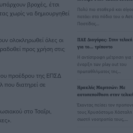
υπάρχουν βροχές, έτσι
Πολύ πιο σταθερά και σίγ
τας χωρίς να δημιουργηθεί
πατάει στα πόδια του ο Ασ
Παστίδας…
ουν ολοκληρωθεί όλες οι
ΠΑΕ Διαγόρας: Στην τελική
αραδοθεί προς χρήση στις
για το… τρίποντο
Η αντίστροφη μέτρηση για 
έναρξη των play out του
πρωταθλήματος της…
του προέδρου της ΕΠΣΔ
 που διατηρεί σε
Ηρακλής Μαριτσών: Με
αυτοπεποίθηση στην τελική
Έχοντας πείσει τον προπον
ωσιακού στο Τσαΐρι,
τους Χρυσόστομο Χάσταλη 
σωστή νοοτροπία τους,…
κες».