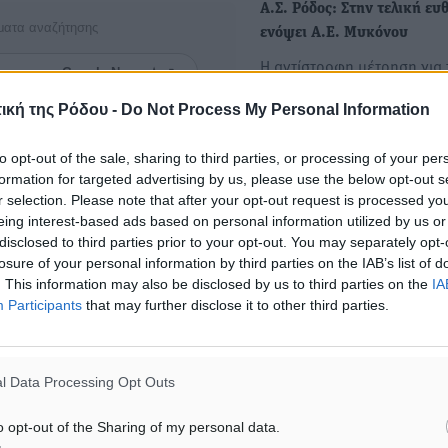
Α.Σ. Ρόδος: Στην τελική ευ
ματα αναζήτησης
ενόψει Α.Ε. Μυκόνου
Η αντίστροφη μέτρηση για 
ε μας στο Google News ★ ↗
διεξαγωγή της εντός έδρας
ική της Ρόδου -
Do Not Process My Personal Information
κυριακάτικης αναμέτρησης
ήστε
to opt-out of the sale, sharing to third parties, or processing of your per
formation for targeted advertising by us, please use the below opt-out s
r selection. Please note that after your opt-out request is processed y
eing interest-based ads based on personal information utilized by us or
ΙΑΒΑΣΕ ΕΠΙΣΗΣ
disclosed to third parties prior to your opt-out. You may separately opt-
losure of your personal information by third parties on the IAB’s list of
ΑΘΛΗΤΙΚΆ
ΑΘΛΗΤΙΚΆ
. This information may also be disclosed by us to third parties on the
IA
Κλεάνθης: Δουλειές μετά
Φοίβος: Εν αναμονή του 
Participants
that may further disclose it to other third parties.
ευχαριστιών στο γήπεδο,
Λαζίδη
ατομικό για δύο
06.08.26 · 16:49
6.08.26 · 16:50
l Data Processing Opt Outs
Υπενθύμιση:
o opt-out of the Sharing of my personal data.