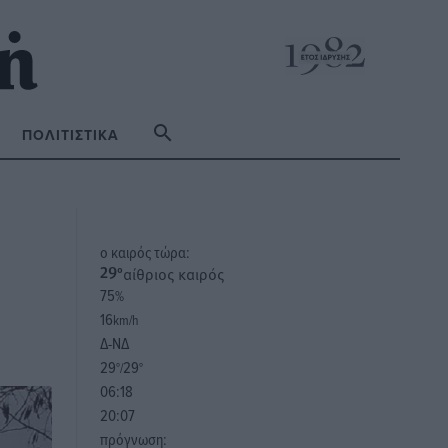
ΠΟΛΙΤΙΣΤΙΚΆ
o καιρός τώρα:
αίθριος καιρός
29
°
75
%
16
km/h
Δ-ΝΔ
29
29
°/
°
06:18
20:07
πρόγνωση: