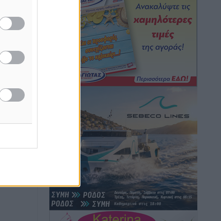
ή της
Ο Ακύλας στη Ρόδο 10 Αυγούστου στο
ίδες
βοηθητικό στάδιο Διαγόρα
του
Πολιτιστικά
•
πριν 33 λεπτά
ος το
Τη χρηματοδότηση των καμένων
εκτάσεων στην Κάλυμνο, των
αναγκαίων αντιπλημμυρικών και
αντιδιαβρωτικών έργων και την άμεση
ενίσχυση αγροτών και κτηνοτρόφων
που υπέστησαν ζημιές, ζητά ο Μάνος
Κόνσολας
Τοπικές Ειδήσεις
•
πριν 38 λεπτά
Θεσμοθετείται από σήμερα το
νέο Ειδικό Χωροταξικό Πλαίσιο για τον
Τουρισμό με κοινή υπουργική
απόφαση
Ειδήσεις
•
πριν 52 λεπτά