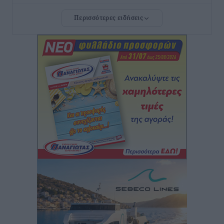
Περισσότερες ειδήσεις
ΣΕΤΕ: Σημαντική θεσμική εξέλιξη η ΚΥΑ για το ΕΧΠ
για τον τουρισμό
Ειδήσεις
•
πριν 2 ώρες
Γ. Χατζημάρκος: “Δύο μεγάλες δεσμεύσεις
Γεωργιάδη” – Κίνητρα για τους γιατρούς των νησιών
και συνεργασία Ρόδου με το Αττικόν για το
Ακτινοθεραπευτικό
Τοπικές Ειδήσεις
•
πριν 2 ώρες
Σούπερ μάρκετ: Διευρύνεται η εθνική πρωτοβουλία
για τις τιμές – Eρχονται νέες συμμετοχές εταιρειών
Ειδήσεις
•
πριν 2 ώρες
Συνελήφθησαν έξι άτομα για ηχορύπανση από
καταστήματα στο Νότιο Αιγαίο