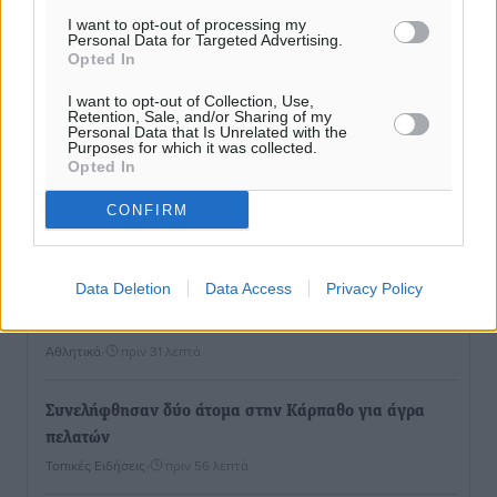
I want to opt-out of processing my
Personal Data for Targeted Advertising.
Opted In
I want to opt-out of Collection, Use,
Retention, Sale, and/or Sharing of my
Personal Data that Is Unrelated with the
Purposes for which it was collected.
Opted In
CONFIRM
Ροή ειδήσεων
Data Deletion
Data Access
Privacy Policy
Γ’ Εθνική Κατηγορία: Οι ημερομηνίες των
αγωνιστικών της κανονικής περιόδου
Αθλητικά
•
πριν 31 λεπτά
Συνελήφθησαν δύο άτομα στην Κάρπαθο για άγρα
πελατών
Τοπικές Ειδήσεις
•
πριν 56 λεπτά