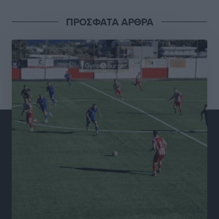
Γ.Σ. Διαγόρας: Το οργανόγραμμα των Ακαδημιών
Αθλητικά
•
πριν 2 ώρες
ΠΡΟΣΦΑΤΑ ΑΡΘΡΑ
Σταυρός Καλυθιών: Απέκτησε και την Ειρήνη
Καρελλάκη
Αθλητικά
•
πριν 3 ώρες
Πρωτάθλημα Καλαθοσφαίρισης Δικηγορικών
Συλλόγων Ελλάδας και Κύπρου: Η Ρόδος φιλοξένησε
με επιτυχία την 17η διοργάνωση
Αθλητικά
•
πριν 3 ώρες
Φοιτητική στέγη: «Φωτιά» τα ενοίκια σε Αθήνα και
Θεσσαλονίκη – Έως 800 ευρώ στο Ρέθυμνο
Ειδήσεις
•
πριν 4 ώρες
Η Τουρκία σε νέο «κρεσέντο» προκλήσεων στο Αιγαίο
με 18 παραβάσεις και παραβιάσεις