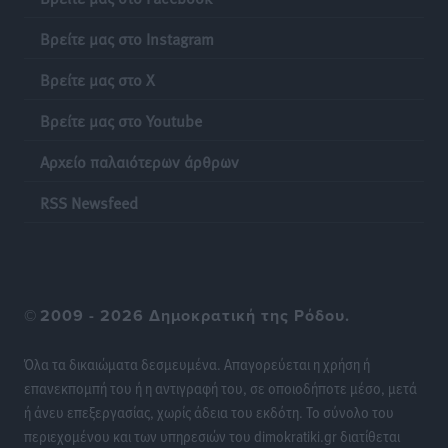
Στρατηγικές Προτάσεις για την Ενίσχυση της
Βρείτε μας στο Instagram
Δημόσιας Υγείας στη Νησιωτική Ελλάδα και στα
Νοσοκομεία της Γ΄ Ζώνης
Βρείτε μας στο X
Τοπικές Ειδήσεις
•
πριν 20 ώρες
Βρείτε μας στο Youtube
Πάνθηρες: Ξεκίνησαν αισιόδοξοι για την παρθενική
Αρχείο παλαιότερων άρθρων
“πτήση” τους
Αθλητικά
•
πριν 20 ώρες
RSS Newsfeed
Άρης Αρχαγγέλου: Στο πλευρό του άτυχου Ιάκωβου
Θωμά
Αθλητικά
•
πριν 20 ώρες
©
2009 - 2026 Δημοκρατική της Ρόδου.
Φοίβος: Η μεγάλη επιστροφή του Μπρένο Σαλβατιέρα
Όλα τα δικαιώματα δεσμευμένα. Απαγορεύεται η χρήση ή
Αθλητικά
•
πριν 20 ώρες
επανεκπομπή του ή η αντιγραφή του, σε οποιοδήποτε μέσο, μετά
ή άνευ επεξεργασίας, χωρίς άδεια του εκδότη. Το σύνολο του
Κλεάνθης: Έτοιμες οι κάρτες διαρκείας της νέας
περιεχομένου και των υπηρεσιών του dimokratiki.gr διατίθεται