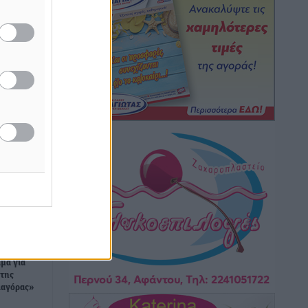
ΕΠΟ: Απέσυρε τη στήριξή της στην
υποψηφιότητα του Ινφαντίνο
Αθλητικά
•
πριν 2 ώρες
Φοίβος Κω: Το «ευχαριστώ» για το 9ο
Kos 3X3 Basketball Festival
Αθλητικά
•
πριν 2 ώρες
6ο Kalymnos 3X3: Ολοκληρώθηκε με
μεγάλη επιτυχία, νικητές οι VAR!
Αθλητικά
•
πριν 2 ώρες
Νέα αεροσκάφη, drones,
αμα για
δασοκομάντος: Τι έχει αλλάξει στην
 της
Πολιτική Προστασί
ιαγόρας»
Ειδήσεις
•
πριν 2 ώρες