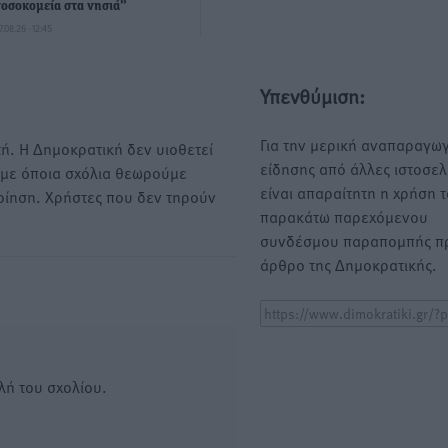
νοσοκομεία στα νησιά”
7.08.26 · 12:45
Υπενθύμιση:
Για την μερική αναπαραγωγ
ή. Η Δημοκρατική δεν υιοθετεί
είδησης από άλλες ιστοσελ
υμε όποια σχόλια θεωρούμε
είναι απαραίτητη η χρήση 
οίηση. Χρήστες που δεν τηρούν
παρακάτω παρεχόμενου
συνδέσμου παραπομπής πρ
άρθρο της Δημοκρατικής.
λή του σχολίου.