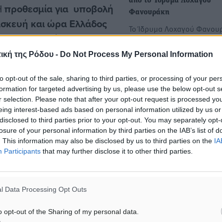
από το Ίδρυμα Λοχαγού
Η
προθεσμία για υποβολή
Φανουράκη
ασκευή και ώρα Ελλάδος
Το Ίδρυμα Λοχαγού Φανου
ι ο Κανονισμός
προκηρύσσει την χορήγη
 & όρους υποβολής
επιλογή, για το ακαδημαϊκ
ική της Ρόδου -
Do Not Process My Personal Information
 ιστοσελίδα του
to opt-out of the sale, sharing to third parties, or processing of your per
ληροφορίες από τη
Ιδρυμα Λοχαγού Φανουρά
formation for targeted advertising by us, please use the below opt-out s
Προκήρυξη Υποτροφιών Ακ
r selection. Please note that after your opt-out request is processed y
Έτους 2024-2025
eing interest-based ads based on personal information utilized by us or
Το ΙΔΡΥΜΑ ΛΟΧΑΓΟΥ ΦΑΝΟ
disclosed to third parties prior to your opt-out. You may separately opt-
ή 10.00-16.00 και email:
losure of your personal information by third parties on the IAB’s list of
προκηρύσσει την χορήγησ
. This information may also be disclosed by us to third parties on the
IA
επιλογή, για το ακαδημαϊκ
Participants
that may further disclose it to other third parties.
l Data Processing Opt Outs
o opt-out of the Sharing of my personal data.