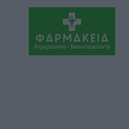
Τοπικές Ειδήσεις
•
πριν 3 ώρες
Στο Α΄ Νεκροταφείο το μνημόσυνο για
τον έναν χρόνο από τον θάνατο της
Λένας Σαμαρά
Ειδήσεις
•
πριν 3 ώρες
Κυριάκος Μητσοτάκης: Ανάσα στα
Χανιά, αλλά με το βλέμμα στη ΔΕΘ και
τις εκλογές του 2027
Ειδήσεις
•
πριν 3 ώρες
Γ. Χατζημάρκος από το Μέγαρο
Μαξίμου: “Ο τουρισμός μπορεί να γίνει
ο μεγαλύτερος πελάτης της ελληνικής
βιομηχανίας”
Τοπικές Ειδήσεις
•
πριν 3 ώρες