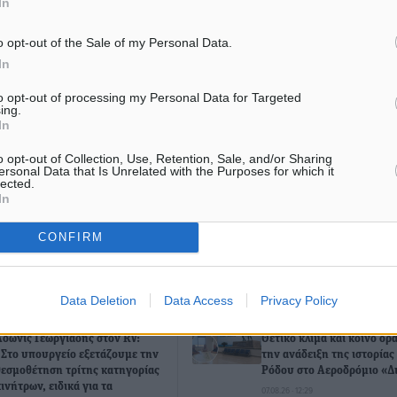
In
#Εκπαίδευση
o opt-out of the Sale of my Personal Data.
In
to opt-out of processing my Personal Data for Targeted
ματα αναζήτησης
ing.
In
ε μας στο Google News ★ ↗
o opt-out of Collection, Use, Retention, Sale, and/or Sharing
ersonal Data that Is Unrelated with the Purposes for which it
ήστε
lected.
In
CONFIRM
ΙΑΒΑΣΕ ΕΠΙΣΗΣ
Data Deletion
Data Access
Privacy Policy
ΤΟΠΙΚΈΣ ΕΙΔΉΣΕΙΣ
ΤΟΠΙΚΈΣ ΕΙΔΉΣΕΙΣ
Άδωνις Γεωργιάδης στον RV:
Θετικό κλίμα και κοινό όρ
“Στο υπουργείο εξετάζουμε την
την ανάδειξη της ιστορίας
θεσμοθέτηση τρίτης κατηγορίας
Ρόδου στο Αεροδρόμιο «Δ
κινήτρων, ειδικά για τα
07.08.26 · 12:29