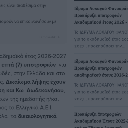
ις είναι διαθέσιμα στην
Ιδρυμα Λοχαγού Φανουρά
Προκήρυξη υποτροφιών
μπορούν να επικοινωνήσουν με
Ακαδημαϊκού έτους 2026 -
Το ΙΔΡΥΜΑ ΛΟΧΑΓΟΥ ΦΑΝΟ
Dimokratiki AI
για το ακαδημαϊκό έτος 20
2027 , προκηρύσσει την…
δημαϊκό έτος 2026-2027
Ιδρυμα Λοχαγού Φανουρά
ς
επτά (7) υποτροφιών
για
Προκήρυξη υποτροφιών
υδές, στην Ελλάδα και στο
ακαδημαϊκού έτους 2026-
υς.
Δικαίωμα λήψης έχουν
Το ΙΔΡΥΜΑ ΛΟΧΑΓΟΥ ΦΑΝΟ
άλκη και Κω Δωδεκανήσου
,
για το ακαδημαϊκό έτος 20
των της ημεδαπής ή/και
2027 , προκηρύσσει την…
ς τα Ελληνικά Α.Ε.Ι.
 όλα τα
δικαιολογητικά
Προκήρυξη Υποτροφιών
Ακαδημαϊκού Έτους 2025-