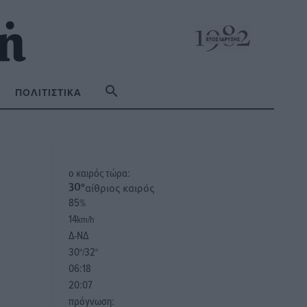
ΠΟΛΙΤΙΣΤΙΚΆ
o καιρός τώρα:
αίθριος καιρός
30
°
85
%
14
km/h
Δ-ΝΔ
30
32
°/
°
06:18
20:07
πρόγνωση: