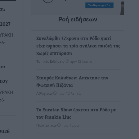
κη:
Ροή ειδήσεων
 2027
ΥΡΑΚΗ
Συνελήφθη 37χρονη στη Ρόδο γιατί
26-
είχε αφήσει τα τρία ανήλικα παιδιά της
χωρίς επιτήρηση
Τοπικές Ειδήσεις
•
πριν 12 λεπτά
κη:
Σταυρός Καλυθιών: Απέκτησε την
2027
Φωτεινή Πιζάνια
ΥΡΑΚΗ
Αθλητικά
•
πριν 42 λεπτά
26-
Το Yucatan Show έρχεται στη Ρόδο με
τον Frankie Lluc
Πολιτιστικά
•
πριν 1 ώρα
2026