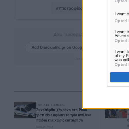
Opted 
#Υποτροφίες
#Φανουράκης
I want t
Opted 
I want 
Δείτε περισσότερα άρθρα μας στα αποτελέσ
Advertis
Opted 
Add Dimokratiki.gr on Google ↗
Ακολουθήστ
I want t
of my P
Στο Google News πατήστε ★ Ακολουθ
was col
Opted 
Δ
ΤΟΠΙΚΈΣ ΕΙΔΉΣΕΙΣ
Συνελήφθη 37χρονη στη Ρόδο
γιατί είχε αφήσει τα τρία ανήλικα
παιδιά της χωρίς επιτήρηση
07.08.26 · 14:44