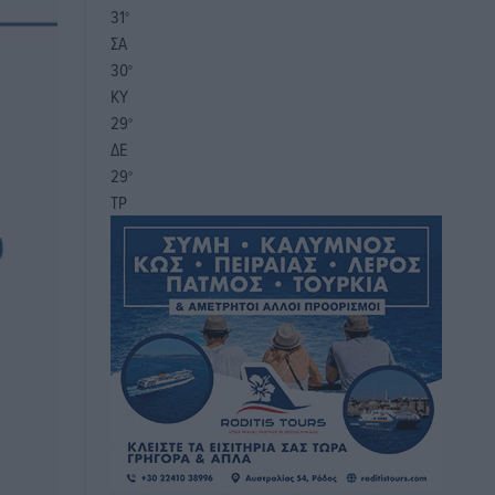
31
°
ΣΑ
30
°
ΚΥ
29
°
ΔΕ
29
°
ΤΡ