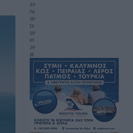
33
°
ΠΑ
28
°
ΣΑ
29
°
ΚΥ
29
°
ΔΕ