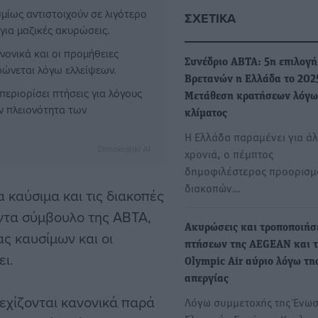
μίως αντιστοιχούν σε λιγότερο
ΣΧΕΤΙΚΆ
για μαζικές ακυρώσεις.
νονικά και οι προμήθειες
Συνέδριο ΑΒΤΑ: 5η επιλογή
ρώνεται λόγω ελλείψεων.
Βρετανών η Ελλάδα το 2025
περιορίσει πτήσεις για λόγους
Μετάθεση κρατήσεων λόγω
ν πλειονότητα των
κλίματος
Η Ελλάδα παραμένει για άλ
Dimokratiki AI
χρονιά, ο πέμπτος
δημοφιλέστερος προορισμ
διακοπών…
 καύσιμα και τις διακοπές
ντα σύμβουλο της ABTA,
Ακυρώσεις και τροποποιήσ
ς καυσίμων και οι
πτήσεων της AEGEAN και 
ει.
Olympic Air αύριο λόγω τη
απεργίας
εχίζονται κανονικά παρά
Λόγω συμμετοχής της Ένω