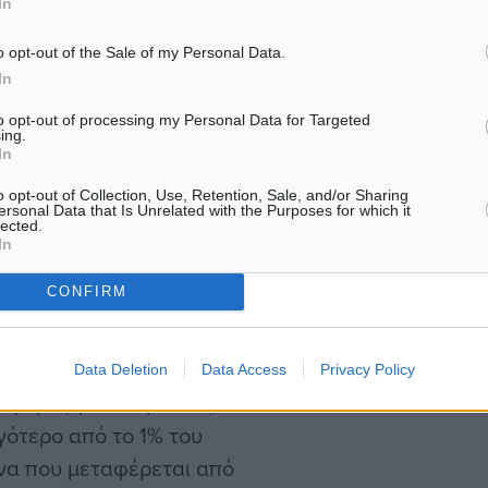
In
συχούν για τις διακοπές
o opt-out of the Sale of my Personal Data.
ά και οι ταξιδιώτες
In
. Η κυβέρνηση και οι
to opt-out of processing my Personal Data for Targeted
υπάρχει πρόβλημα με την
ing.
In
ικά.
o opt-out of Collection, Use, Retention, Sale, and/or Sharing
ersonal Data that Is Unrelated with the Purposes for which it
lected.
κοπές για τους επόμενους
In
ου των σχολικών διακοπών
CONFIRM
ξίδι τους θα
Data Deletion
Data Access
Privacy Policy
ναφορές για ακυρώσεις σε
γότερο από το 1% του
όνα που μεταφέρεται από