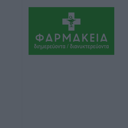
Απόψεις
•
πριν 3 ώρες
Στο νοσοκομείο της Ρόδου αύριο ο
Άδωνις Γεωργιάδης
Τοπικές Ειδήσεις
•
πριν 4 ώρες
Φώτης Γιαννακός στον RV: Με
αυξημένες πληρότητες η Λέρος, στόχος
η επιμήκυνση της τουριστικής σεζόν
στο νησί
Τοπικές Ειδήσεις
•
πριν 4 ώρες
Α.Σ. Ρόδος: Πρώτη… στην νέα σελίδα
των «ελαφιών» (φωτορεπορτάζ)
Αθλητικά
•
πριν 4 ώρες
Στίβος: Οι βαθμολογίες των συλλόγων