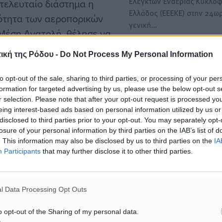
Ελεγκτών Εναέριας Κυκλοφ
 τελευταίο διάστημα η
Ελλάδος (ΕΕΕΚΕ) στην 24ω
μότητα των αεροπορικών
γενική…
Μέση Ανατολή, θέλησε να
ίας με δήλωσή του ο
Ακυρώσεις πτήσεων της S
ική της Ρόδου -
Do Not Process My Personal Information
ταξιδιωτικών πρακτόρων
express στις 28 Φεβρουαρί
λόγω απεργίας
to opt-out of the sale, sharing to third parties, or processing of your per
formation for targeted advertising by us, please use the below opt-out s
Η SKY express ανακοίνωσε
r selection. Please note that after your opt-out request is processed y
ακύρωση όλων των
στικός, διαψεύδοντας τα
eing interest-based ads based on personal information utilized by us or
προγραμματισμένων πτήσε
ίψεων σε καύσιμα και
disclosed to third parties prior to your opt-out. You may separately opt-
για…
losure of your personal information by third parties on the IAB’s list of
ό το Ηνωμένο Βασίλειο
. This information may also be disclosed by us to third parties on the
IA
Participants
that may further disclose it to other third parties.
Συνεχίζονται οι ακυρώσεις
πτήσεων από και προς τη 
να ανησυχούν για τις
Ανατολή
l Data Processing Opt Outs
νονται καθημερινά και οι
Η κατάσταση στον εναέριο
της Μέσης Ανατολής παραμ
ορισμούς τους.
o opt-out of the Sharing of my personal data.
περίπου η ίδια…