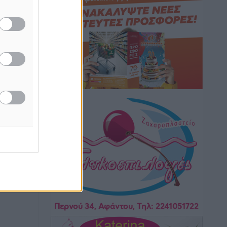
Αθλητικά
•
πριν 41 λεπτά
Ιάλυσος Β’: Νωρίς νωρίς μπήκαν στα
βάσανα της προετοιμασίας
Αθλητικά
•
πριν 43 λεπτά
Εθνικός Αρχίπολης: Μεγάλο βήμα
προόδου η ίδρυση Ακαδημίας
Αθλητικά
•
πριν 46 λεπτά
Ιππότες: Με το βλέμμα στραμμένο στο
μέλλον
Αθλητικά
•
πριν 48 λεπτά
ΠΑΜΕ ΣΤΟΙΧΗΜΑ: Περισσότερα από 95
εκατομμύρια ευρώ σε κέρδη μοίρασε
τον Ιούλιο