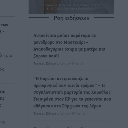
Ροή ειδήσεων
 των
 -
Αυτοκίνητο μπήκε παράνομα σε
μονόδρομο στο Μαστιχάρι –
Αναποδογύρισε όχημα με μητέρα και
λη μια
5χρονο παιδί
Τοπικές Ειδήσεις
•
πριν 1 λεπτό
ός
“Η Ευρώπη αντιμετώπιζε το
προσφυγικό σαν ταινία τρόμου” – Η
εις
συγκλονιστική μαρτυρία της Χαρούλας
της
Γιασιράνη στον RV για τα γεγονότα που
ς
οδήγησαν στο Σύμφωνο της Λέρου
Τοπικές Ειδήσεις
•
πριν 10 λεπτά
σης