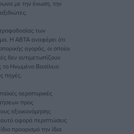
φωνα με την ένωση, την
αξιδιώτες.
ς τροφοδοσίας των
μα. Η ABTA αναφέρει ότι
οπορικής αγοράς, οι οποίοι
ές δεν αντιμετωπίζουν
ς το Ηνωμένο Βασίλειο
ς πηγές.
παϊκές αεροπορικές
πτήσεων προς
γους εξοικονόμησης
 αυτό αφορά περιπτώσεις
διο προορισμό την ίδια