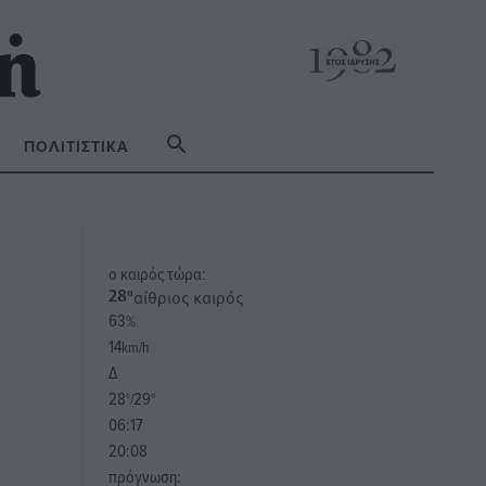
ΠΟΛΙΤΙΣΤΙΚΆ
o καιρός τώρα:
αίθριος καιρός
28
°
63
%
14
km/h
Δ
28
29
°/
°
06:17
20:08
πρόγνωση: