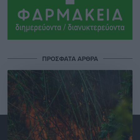
και συνεργασία Ρόδου με το Αττικόν για το
Ακτινοθεραπευτικό
Τοπικές Ειδήσεις
•
πριν 18 ώρες
Σούπερ μάρκετ: Διευρύνεται η εθνική πρωτοβουλία
για τις τιμές – Eρχονται νέες συμμετοχές εταιρειών
Ειδήσεις
•
πριν 18 ώρες
ΠΡΟΣΦΑΤΑ ΑΡΘΡΑ
Συνελήφθησαν έξι άτομα για ηχορύπανση από
καταστήματα στο Νότιο Αιγαίο
Τοπικές Ειδήσεις
•
πριν 18 ώρες
15 Αυγούστου 2026: Πώς θα πληρωθούν όσοι
εργαστούν την αργία – Τι ισχύει για πενθήμερο,
εξαήμερο και άδειες
Ειδήσεις
•
πριν 18 ώρες