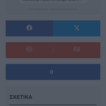
Στο Google News πατήστε ★ Ακολουθήστε
0
ΣΧΕΤΙΚΆ