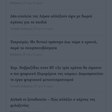
Ειδήσεις
•
πριν 10 ώρες
Δύο σχολεία της Λέρου αλλάζουν όψη με δωρεά
αγάπης για τα παιδιά
Τοπικές Ειδήσεις
•
πριν 11 ώρες
Τουρισμός: Με θετικό πρόσημο έως τώρα η χρονιά,
παρά τα σκαμπανεβάσματα
Ειδήσεις
•
πριν 11 ώρες
Χαρ. Ναβροζίδης στον RV «Σε τρία χρόνια θα είμαστε
η πιο ψηφιακή Περιφέρεια της χώρας» Δημοπρατείται
το έργο ψηφιακού μετασχηματισμού
Τοπικές Ειδήσεις
•
πριν 11 ώρες
Airbnb vs ξενοδοχεία – Πώς αλλάζει ο χάρτης της
φιλοξενίας
Ειδήσεις
•
πριν 11 ώρες