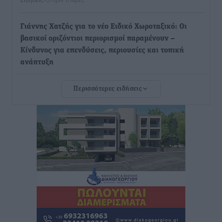
Γιάννης Χατζής για το νέο Ειδικό Χωροταξικό: Οι
βασικοί οριζόντιοι περιορισμοί παραμένουν –
Κίνδυνος για επενδύσεις, περιουσίες και τοπική
ανάπτυξη
Τοπικές Ειδήσεις
•
πριν 11 ώρες
Περισσότερες ειδήσεις
Ευ. Τουρνάς: Απέναντι σε ακραία καιρικά φαινόμενα
δεν υπάρχουν περιθώρια εφησυχασμού
Ειδήσεις
•
πριν 11 ώρες
Στον Άγιο Νικόλαο Χάλκης ανοίγει ξανά το
ανανεωμένο εκκλησιαστικό μουσείο από τη Λέσχη
Lions Χάλκης
Τοπικές Ειδήσεις
•
πριν 11 ώρες
Ρόδος: «Βουλιάζει» από τουρίστες – Πάνω από 1 εκατ.