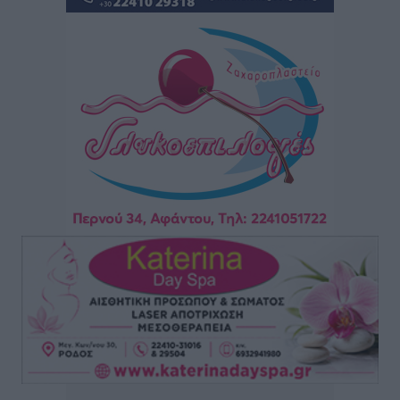
επιβάτες και 55 κρουαζιερόπλοια
Τοπικές Ειδήσεις
•
πριν 11 ώρες
Γ’ Εθνική Κατηγορία: Οι ημερομηνίες των
αγωνιστικών της κανονικής περιόδου
Αθλητικά
•
πριν 17 ώρες
Συνελήφθησαν δύο άτομα στην Κάρπαθο για άγρα
πελατών
Τοπικές Ειδήσεις
•
πριν 17 ώρες
Χωρίς υποχρεωτική παρουσία μικρών στη 12άδα
Αθλητικά
•
πριν 17 ώρες
Ο Πελεκάνος, οι ανεμογεννήτριες και μια κοινότητα
που κανείς δεν ρώτησε
Δημο-Κρίσεις
•
πριν 17 ώρες