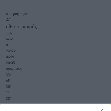
o καιρός τώρα:
27
°
αίθριος καιρός
76
%
6
km/h
Β
26
27
°/
°
06:19
20:05
πρόγνωση:
33
°
ΔΕ
30
°
ΤΡ
28
°
ΤΕ
29
°