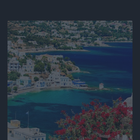
Πρωτάθλημα Καλαθοσφαίρισης Δικηγορικών
Συλλόγων Ελλάδας και Κύπρου: Η Ρόδος φιλοξένησε
με επιτυχία την 17η διοργάνωση
Αθλητικά
•
πριν 19 ώρες
Φοιτητική στέγη: «Φωτιά» τα ενοίκια σε Αθήνα και
Θεσσαλονίκη – Έως 800 ευρώ στο Ρέθυμνο
Ειδήσεις
•
πριν 20 ώρες
Η Τουρκία σε νέο «κρεσέντο» προκλήσεων στο Αιγαίο
με 18 παραβάσεις και παραβιάσεις
Ειδήσεις
•
πριν 20 ώρες
Θερινές εκπτώσεις 2026 έως τις 31 Αυγούστου – Τι
πρέπει να προσέξουν οι καταναλωτές
Ειδήσεις
•
πριν 20 ώρες