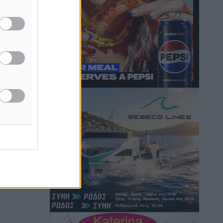
Κικίλιας: Μειώθηκαν κατά 34% οι
μεταναστευτικές ροές στα θαλάσσια
σύνορα
Ειδήσεις
•
πριν 14 ώρες
Κως: Γερμανός τουρίστας κέρδισε
αποζημίωση 900 ευρώ επειδή δεν
βρήκε ξαπλώστρες στις οικογενειακές
διακοπές του
Τοπικές Ειδήσεις
•
πριν 14 ώρες
Ο γεωεντοπισμός μέσω 112 «έσωσε»
Δανό περιπατητή στη Ρόδο
Τοπικές Ειδήσεις
•
πριν 14 ώρες
Σύμη: Ανασύρθηκε σορός άνδρα –