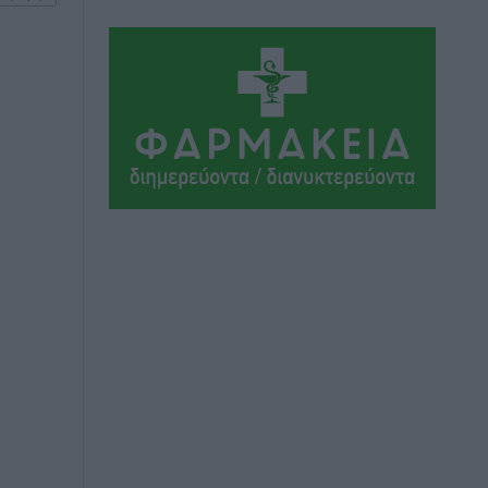
Ήλιο κάτω από τα δοκάρια
Αθλητικά
•
πριν 14 ώρες
Κατταβιά: Πρόεδρος ο Μανώλης
Φραντζής, απέκτησε τον νεαρό
Καρακασιάν
Αθλητικά
•
πριν 15 ώρες
Ιάλυσος: Ένας Οικονομίδης στο…
Οικονομίδειο!
Αθλητικά
•
πριν 15 ώρες
Ηρακλής Μαριτσών: “Πρώτη” με δύο
ακόμα παρόντες, πάει κανονικά στον
Σωτήρα
Αθλητικά
•
πριν 15 ώρες
Ανατροπές στη Δημοτική Επιτροπή