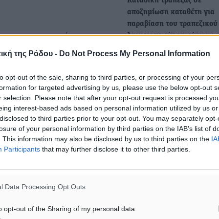
Καταδίκη τράπεζας σε
αποζημίωση καταθέτη για
παραβίαση του τραπεζικού
υ και στην πορεία
λογαριασμού του μέσω της
ραφία ότι με κάποιον
μεθόδου phishing
ική της Ρόδου -
Do Not Process My Personal Information
Με απόφασή του, το Ειρην
ση στον λογαριασμό του
Λέρου, καταδίκασε τραπεζ
σμό του από όλες τις
to opt-out of the sale, sharing to third parties, or processing of your per
ίδρυμα να επιστρέψει σε…
formation for targeted advertising by us, please use the below opt-out s
εσμα την «εργοστασιακή
r selection. Please note that after your opt-out request is processed y
eing interest-based ads based on personal information utilized by us or
Νέα καταδίκη τράπεζας σε
disclosed to third parties prior to your opt-out. You may separately opt-
αποζημίωση καταθέτη για
losure of your personal information by third parties on the IAB’s list of
ι το κινητό του σε
παραβίαση τραπεζικού
. This information may also be disclosed by us to third parties on the
IA
Participants
that may further disclose it to other third parties.
λογαριασμού
λπ), δεν είχε πρόσβαση,
Ακόμη μία δικαστική απόφ
ή της τράπεζας.
(Ειρηνοδικείου Κω) δικαιών
l Data Processing Opt Outs
ιδιοκτήτη τραπεζικού
 Internet Banking της
λογαριασμού από τον…
o opt-out of the Sharing of my personal data.
ωδικών OTP, αιτήθηκαν