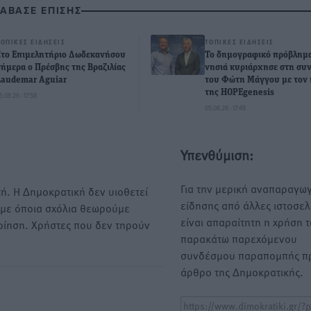
ΙΑΒΑΣΕ ΕΠΙΣΗΣ
ΤΟΠΙΚΈΣ ΕΙΔΉΣΕΙΣ
ΤΟΠΙΚΈΣ ΕΙΔΉΣΕΙΣ
Στο Επιμελητήριο Δωδεκανήσου
To δημογραφικό πρόβλημα
σήμερα ο Πρέσβης της Βραζιλίας
νησιά κυριάρχησε στη συ
Laudemar Aguiar
του Φώτη Μάγγου με τον 
της HOPEgenesis
5.08.26 · 17:58
05.08.26 · 17:48
Υπενθύμιση:
Για την μερική αναπαραγωγ
ή. Η Δημοκρατική δεν υιοθετεί
είδησης από άλλες ιστοσελ
υμε όποια σχόλια θεωρούμε
είναι απαραίτητη η χρήση 
οίηση. Χρήστες που δεν τηρούν
παρακάτω παρεχόμενου
συνδέσμου παραπομπής πρ
άρθρο της Δημοκρατικής.