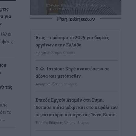
ψεις
Ροή ειδήσεων
α για
ν
έλλει
Έτος – ορόσημο το 2025 για δωρεές
 ύψους
οργάνων στην Ελλάδα
Ειδήσεις
•
πριν 12 ώρες
που
Ο.Φ. Ιστρίου: Καρέ ανανεώσεων σε
η
άξονα και μετόπισθεν
Αθλητικά
•
πριν 13 ώρες
ού της
Επικός Εργκίν Αταμάν στη Σύμη:
ικής
Έσπασε πιάτα μέχρι και στο κεφάλι του
ότι το
σε εστιατόριο ακούγοντας Άννα Βίσση
μα…
Τοπικές Ειδήσεις
•
πριν 13 ώρες