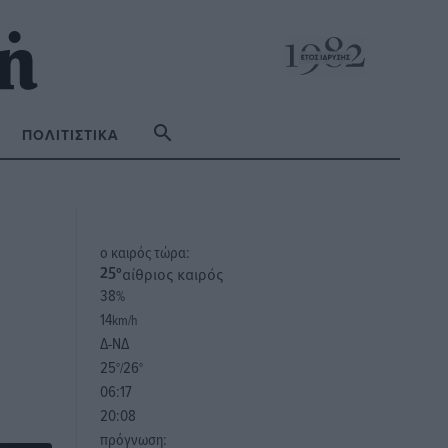
ΠΟΛΙΤΙΣΤΙΚΆ
o καιρός τώρα:
αίθριος καιρός
25
°
38
%
14
km/h
Δ-ΝΔ
25
26
°/
°
06:17
20:08
πρόγνωση: