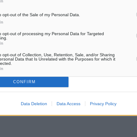
In
κωδικό 3FA, και
 λογαριασμό της Τράπεζας
o opt-out of the Sale of my Personal Data.
In
to opt-out of processing my Personal Data for Targeted
ing.
In
ρονικού Εγκλήματος
o opt-out of Collection, Use, Retention, Sale, and/or Sharing
ersonal Data that Is Unrelated with the Purposes for which it
lected.
In
ματα αναζήτησης
CONFIRM
ε μας στο Google News ★ ↗
Data Deletion
Data Access
Privacy Policy
ήστε