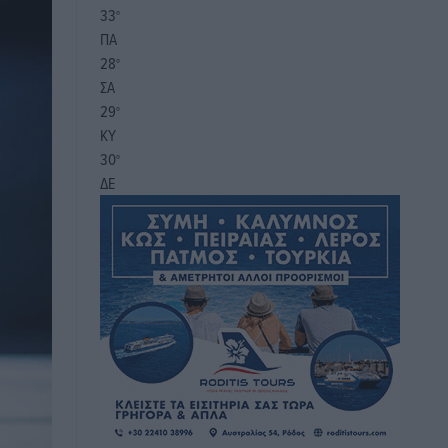
33
°
ΠΑ
28
°
ΣΑ
29
°
ΚΥ
30
°
ΔΕ