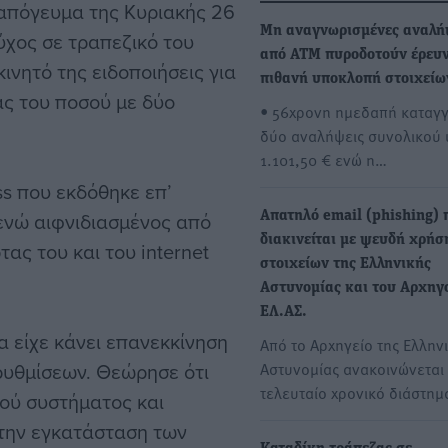
απόγευμα της Κυριακής 26
Μη αναγνωρισμένες αναλή
ύχος σε τραπεζικό του
από ΑΤΜ πυροδοτούν έρευν
ινητό της ειδοποιήσεις για
πιθανή υποκλοπή στοιχείω
ς του ποσού με δύο
• 56χρονη ημεδαπή καταγγ
δύο αναλήψεις συνολικού
1.101,50 € ενώ η…
ss που εκδόθηκε επ’
, ενώ αιφνιδιασμένος από
Απατηλό email (phishing) 
διακινείται με ψευδή χρήσ
ας του και του internet
στοιχείων της Ελληνικής
Αστυνομίας και του Αρχηγ
ΕΛ.ΑΣ.
α είχε κάνει επανεκκίνηση
Από το Αρχηγείο της Ελλην
ρυθμίσεων. Θεώρησε ότι
Αστυνομίας ανακοινώνεται 
τελευταίο χρονικό διάστη
κού συστήματος και
 την εγκατάσταση των